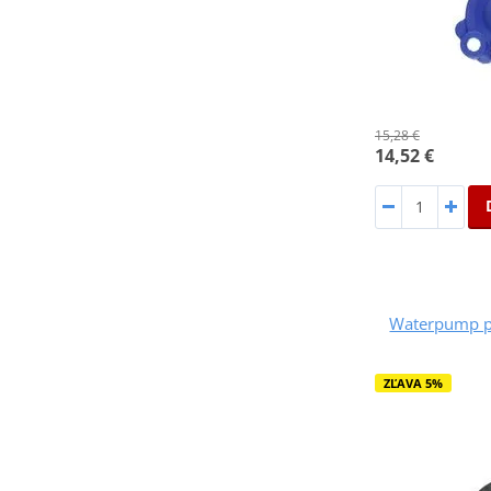
15,28 €
14,52 €
Waterpump p
ZĽAVA 5%