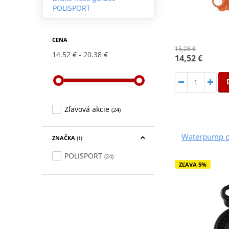
POLISPORT
CENA
15,28 €
14.52 €
20.38 €
14,52 €
Zľavová akcie
(24)
Waterpump p
ZNAČKA
(1)
POLISPORT
(24)
ZĽAVA 5%