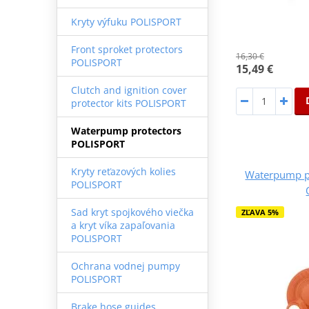
Kryty výfuku POLISPORT
Front sproket protectors
16,30 €
POLISPORT
15,49 €
Clutch and ignition cover
protector kits POLISPORT
Waterpump protectors
POLISPORT
Kryty reťazových kolies
Waterpump p
POLISPORT
Sad kryt spojkového viečka
ZĽAVA 5%
a kryt víka zapaľovania
POLISPORT
Ochrana vodnej pumpy
POLISPORT
Brake hose guides