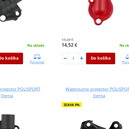
15,28 €
14,52 €
Na sklade
Na sk
Do košíka
Do košíka
Porovnať
Por
rotector POLISPORT
Waterpump protector POLISPO
čierna
čierna
ZĽAVA 5%