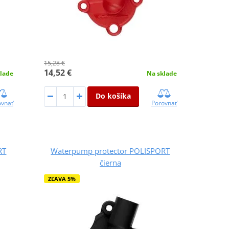
15,28 €
14,52 €
lade
Na sklade
Do košíka
ovnať
Porovnať
RT
Waterpump protector POLISPORT
čierna
ZĽAVA 5%