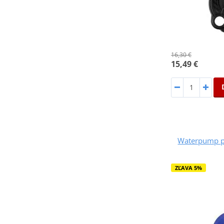
16,30 €
15,49 €
Waterpump p
ZĽAVA 5%