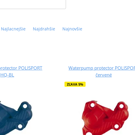
Najlacnejšie
Najdrahšie
Najnovšie
rotector POLISPORT
Waterpump protector POLISPO
HQ-BL
červené
ZĽAVA 5%