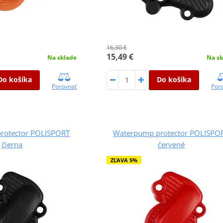
16,30 €
15,49 €
Na sklade
Na sk
Do košíka
Do košíka
Porovnať
Por
rotector POLISPORT
Waterpump protector POLISPO
čierna
červené
ZĽAVA 5%