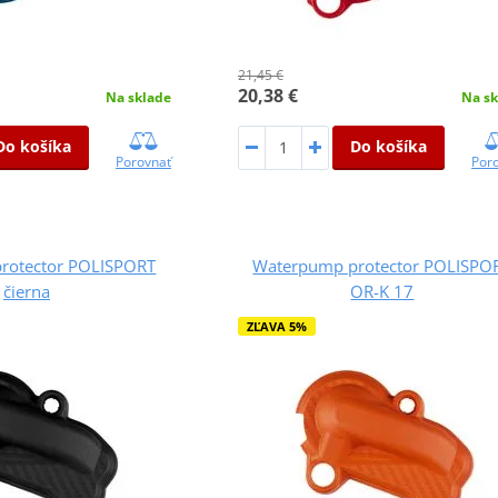
21,45 €
20,38 €
Na sklade
Na sk
Do košíka
Do košíka
Porovnať
Por
rotector POLISPORT
Waterpump protector POLISPO
čierna
OR-K 17
ZĽAVA 5%