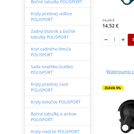
Bočné tabuľky POLISPORT
Kryty prednej vidlice
POLISPORT
15,28 €
14,52 €
Zadný blatník a bočné
tabuľky POLISPORT
Kryt zadného tlmiča
POLISPORT
Sada (vodítko,lízatko)
Waterpump p
POLISPORT
Kryty prednej časti
ZĽAVA 5%
POLISPORT
Kryty kotúčov POLISPORT
Bočné tabuľky a airbox
POLISPORT
Kryty nádrže POLISPORT