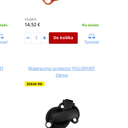
15,28 €
14,52 €
lade
Na sklade
Do košíka
ovnať
Porovnať
RT
Waterpump protector POLISPORT
čierna
ZĽAVA 5%