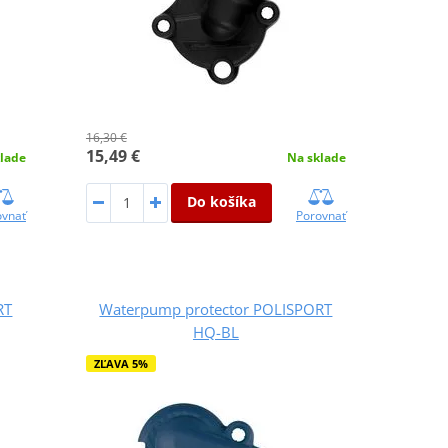
16,30 €
15,49 €
lade
Na sklade
Do košíka
ovnať
Porovnať
RT
Waterpump protector POLISPORT
HQ-BL
ZĽAVA 5%