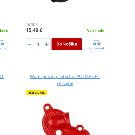
16,30 €
15,49 €
lade
Na sklade
Do košíka
ovnať
Porovnať
RT
Waterpump protector POLISPORT
červené
ZĽAVA 5%