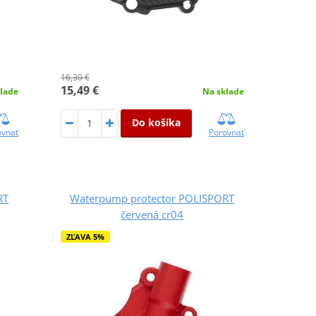
16,30 €
15,49 €
lade
Na sklade
Do košíka
ovnať
Porovnať
RT
Waterpump protector POLISPORT
červená cr04
ZĽAVA 5%