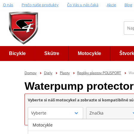
O nás
Prečo naše produkty
Čo Vás u nás čaká
Akcie
Blog
Bicykle
Skútre
Motocykle
Štvor
Domov
Diely
Plasty
Repliky plastov POLISPORT
Wa
Waterpump protecto
Vyberte si náš motocykel a zobrazte si kompatibilné sú
Vyberte
Značka
Motocykle