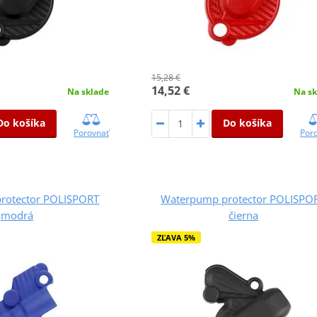
15,28 €
14,52 €
Na sklade
Na sk
Do košíka
Do košíka
Porovnať
Por
rotector POLISPORT
Waterpump protector POLISPO
modrá
čierna
ZĽAVA 5%