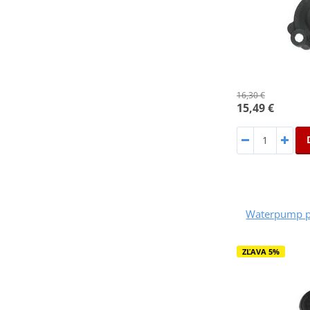
16,30 €
15,49 €
Waterpump p
ZĽAVA 5%