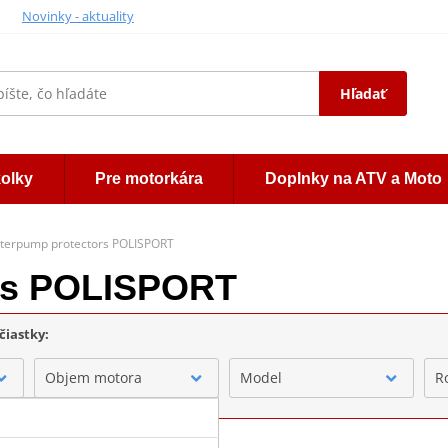
Novinky - aktuality
Hľadať
kolky
Pre motorkára
Doplnky na ATV a Moto
terpump protectors POLISPORT
rs POLISPORT
čiastky:
Objem motora
Model
R