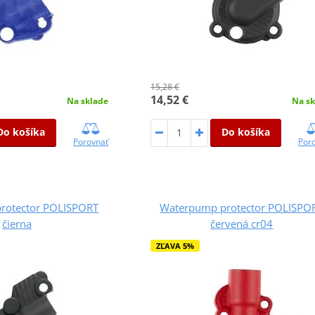
15,28 €
14,52 €
Na sklade
Na sk
Do košíka
Do košíka
Porovnať
Por
rotector POLISPORT
Waterpump protector POLISPO
čierna
červená cr04
ZĽAVA 5%