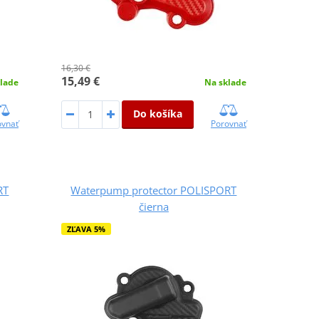
16,30 €
15,49 €
lade
Na sklade
Do košíka
ovnať
Porovnať
RT
Waterpump protector POLISPORT
čierna
ZĽAVA 5%