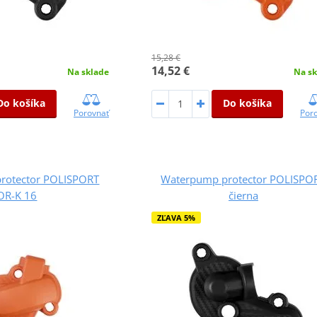
15,28 €
14,52 €
Na sklade
Na sk
Do košíka
Do košíka
Porovnať
Por
rotector POLISPORT
Waterpump protector POLISPO
OR-K 16
čierna
ZĽAVA 5%