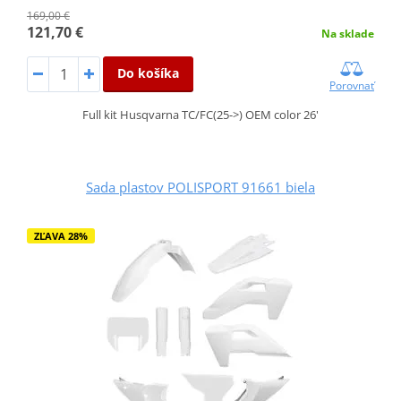
169,00 €
121,70 €
Na sklade
Do košíka
Porovnať
Full kit Husqvarna TC/FC(25->) OEM color 26'
Sada plastov POLISPORT 91661 biela
ZĽAVA 28%