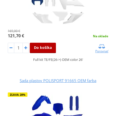
169,00 €
121,70 €
Na sklade
Do košíka
Porovnať
Full kit TE/FE(26->) OEM color 26'
Sada plastov POLISPORT 91665 OEM farba
ZĽAVA 28%