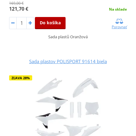
169,00 €
121,70 €
Na sklade
Do košíka
Porovnať
Sada plastů Oranžová
Sada plastov POLISPORT 91614 biela
ZĽAVA 28%