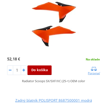
52,18 €
Na sklade
Do košíka
Porovnať
Radiator Scoops SX/SXF/XC (25->) OEM color
Zadný blatník POLISPORT 8687500001 modrá