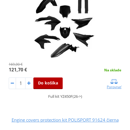
169,00 €
121,70 €
Na sklade
Do košíka
Porovnať
Full kit YZ450F(26->)
Engine covers protection kit POLISPORT 91624 čierna