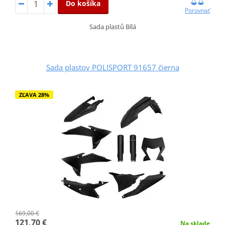
Do košíka
Porovnať
Sada plastů Bílá
Sada plastov POLISPORT 91657 čierna
ZĽAVA 28%
169,00 €
121,70 €
Na sklade