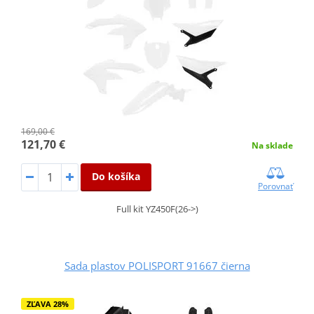
169,00 €
121,70 €
Na sklade
Do košíka
Porovnať
Full kit YZ450F(26->)
Sada plastov POLISPORT 91667 čierna
ZĽAVA 28%