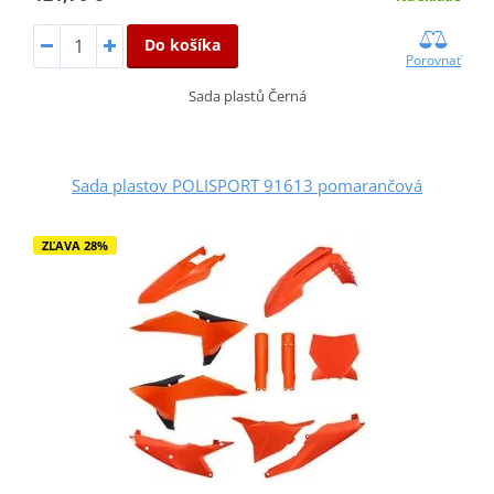
Do košíka
Porovnať
Sada plastů Černá
Sada plastov POLISPORT 91613 pomarančová
ZĽAVA 28%