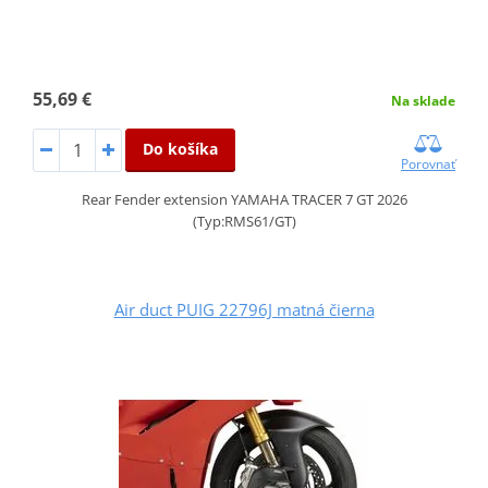
55,69 €
Na sklade
Do košíka
Porovnať
Rear Fender extension YAMAHA TRACER 7 GT 2026
(Typ:RMS61/GT)
Air duct PUIG 22796J matná čierna