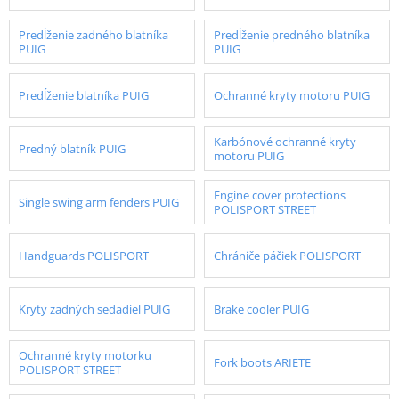
Predĺženie zadného blatníka
Predĺženie predného blatníka
PUIG
PUIG
Predĺženie blatníka PUIG
Ochranné kryty motoru PUIG
Karbónové ochranné kryty
Predný blatník PUIG
motoru PUIG
Engine cover protections
Single swing arm fenders PUIG
POLISPORT STREET
Handguards POLISPORT
Chrániče páčiek POLISPORT
Kryty zadných sedadiel PUIG
Brake cooler PUIG
Ochranné kryty motorku
Fork boots ARIETE
POLISPORT STREET