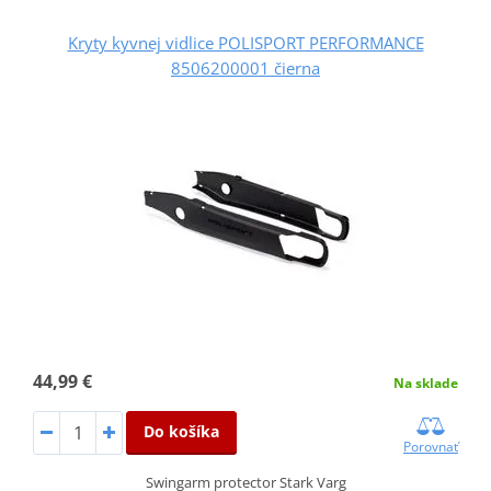
Kryty kyvnej vidlice POLISPORT PERFORMANCE
8506200001 čierna
44,99 €
Na sklade
Do košíka
Porovnať
Swingarm protector Stark Varg