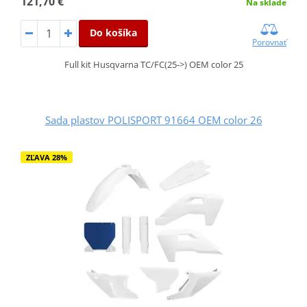
121,70 €
Na sklade
Do košíka
Porovnať
Full kit Husqvarna TC/FC(25->) OEM color 25
Sada plastov POLISPORT 91664 OEM color 26
ZĽAVA 28%