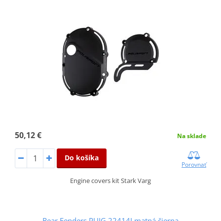
50,12 €
Na sklade
Do košíka
Porovnať
Engine covers kit Stark Varg
Rear Fenders PUIG 22414J matná čierna