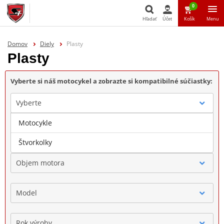
0
Hľadať
Účet
Košík
Menu
Hľadať
Domov
Diely
Plasty
Plasty
Vyberte si náš motocykel a zobrazte si kompatibilné súčiastky:
Vyberte
Motocykle
Značka
Štvorkolky
Objem motora
Model
Rok výroby