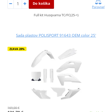
Do košíka
Porovnať
Full kit Husqvarna TC/FC(25->)
Sada plastov POLISPORT 91643 OEM color 25'
ZĽAVA 28%
169,00 €