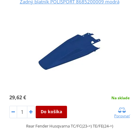
Zadný blatník POLISPORT 8685200009 modrá
29,62 €
Na sklade
Do košíka
Porovnať
Rear Fender Husqvarna TC/FC(23->) TE/FE(24->)