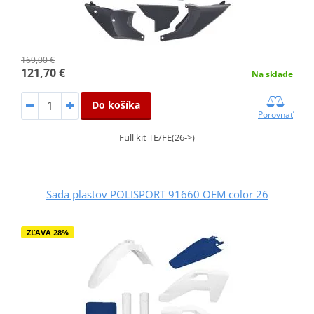
169,00 €
121,70 €
Na sklade
Do košíka
Porovnať
Full kit TE/FE(26->)
Sada plastov POLISPORT 91660 OEM color 26
ZĽAVA 28%