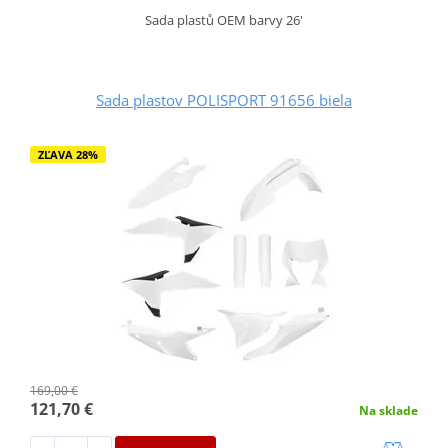
Sada plastů OEM barvy 26'
Sada plastov POLISPORT 91656 biela
ZĽAVA 28%
169,00 €
121,70 €
Na sklade