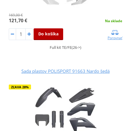
169,00 €
121,70 €
Na sklade
Do košíka
Porovnať
Full kit TE/FE(26->)
Sada plastov POLISPORT 91663 Nardo šedá
ZĽAVA 28%