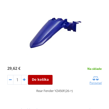
29,62 €
Na sklade
Do košíka
Porovnať
Rear Fender YZ450F(26->)