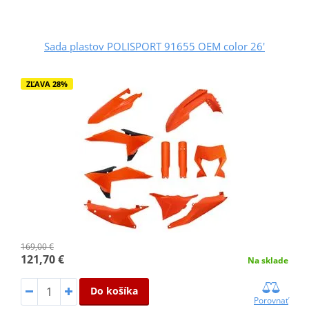
Sada plastov POLISPORT 91655 OEM color 26'
ZĽAVA 28%
169,00 €
121,70 €
Na sklade
Do košíka
Porovnať