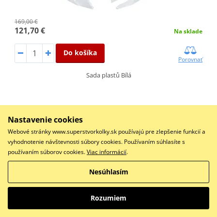
169,00 €
121,70 €
Na sklade
Do košíka
Porovnať
Sada plastů Bílá
Sada plastov POLISPORT 91615 čierna
Nastavenie cookies
Webové stránky www.superstvorkolky.sk používajú pre zlepšenie funkcií a
ZĽAVA 28%
vyhodnotenie návštevnosti súbory cookies. Používaním súhlasíte s
používaním súborov cookies.
Viac informácií
.
Nesúhlasím
Rozumiem