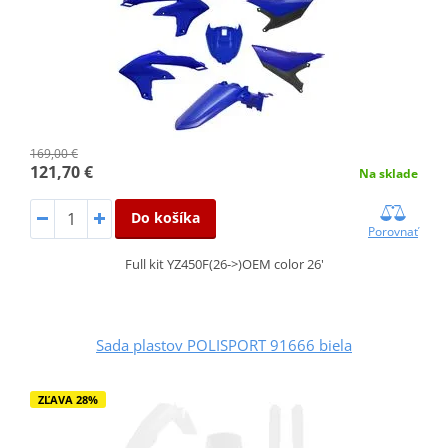
169,00 €
121,70 €
Na sklade
Do košíka
Porovnať
Full kit YZ450F(26->)OEM color 26'
Sada plastov POLISPORT 91666 biela
ZĽAVA 28%