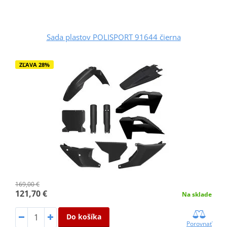
Sada plastov POLISPORT 91644 čierna
ZĽAVA 28%
169,00 €
121,70 €
Na sklade
Do košíka
Porovnať