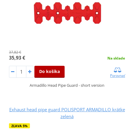
37,82 €
35,93 €
Na sklade
Do košíka
Porovnať
Armadillo Head Pipe Guard - short version
Exhaust head pipe guard POLISPORT ARMADILLO krátke
zelená
ZĽAVA 5%