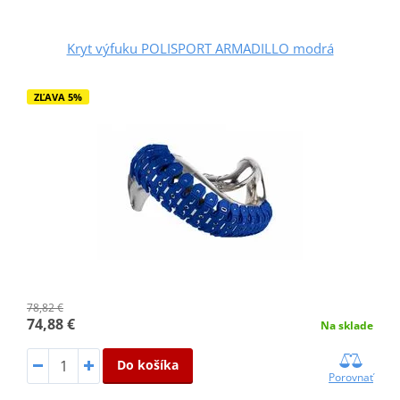
Kryt výfuku POLISPORT ARMADILLO modrá
ZĽAVA 5%
78,82 €
74,88 €
Na sklade
Do košíka
Porovnať