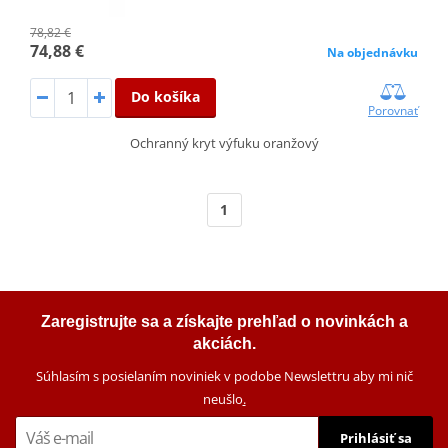
78,82 €
74,88 €
Na objednávku
Do košíka
Porovnať
Ochranný kryt výfuku oranžový
1
Zaregistrujte sa a získajte prehľad o novinkách a
akciách.
Súhlasím s posielaním noviniek v podobe Newslettru aby mi nič
neušlo
.
Prihlásiť sa