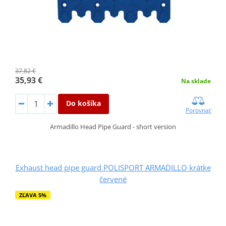
37,82 €
35,93 €
Na sklade
Do košíka
Porovnať
Armadillo Head Pipe Guard - short version
Exhaust head pipe guard POLISPORT ARMADILLO krátke
červené
ZĽAVA 5%