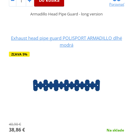
Do košíka
Porovnať
Armadillo Head Pipe Guard - long version
Exhaust head pipe guard POLISPORT ARMADILLO dlhé
modrá
ZĽAVA 5%
40,90 €
38,86 €
Na sklade