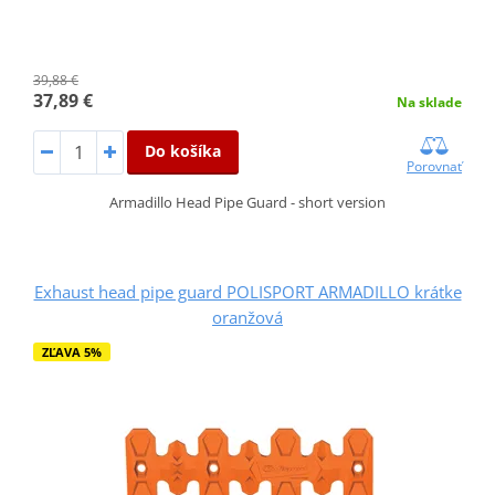
39,88 €
37,89 €
Na sklade
Do košíka
Porovnať
Armadillo Head Pipe Guard - short version
Exhaust head pipe guard POLISPORT ARMADILLO krátke
oranžová
ZĽAVA 5%