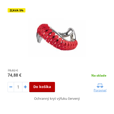
ZĽAVA 5%
78,82 €
74,88 €
Na sklade
Do košíka
Porovnať
Ochranný kryt výfuku červený