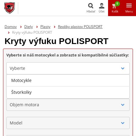
0
Hľadať
Účet
Košík
Menu
Hľadať
Domov
Diely
Plasty
Repliky plastov POLISPORT
Kryty výfuku POLISPORT
Kryty výfuku POLISPORT
Vyberte si náš motocykel a zobrazte si kompatibilné súčiastky:
Vyberte
Motocykle
Značka
Štvorkolky
Objem motora
Model