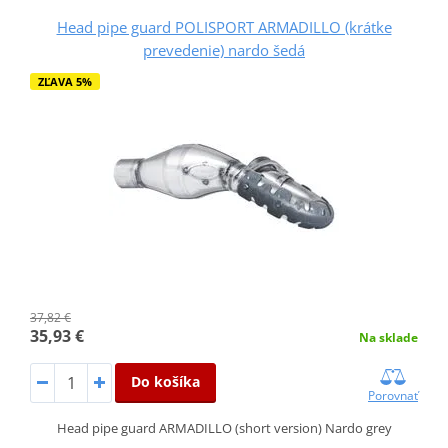
Head pipe guard POLISPORT ARMADILLO (krátke
prevedenie) nardo šedá
ZĽAVA 5%
37,82 €
35,93 €
Na sklade
Do košíka
Porovnať
Head pipe guard ARMADILLO (short version) Nardo grey