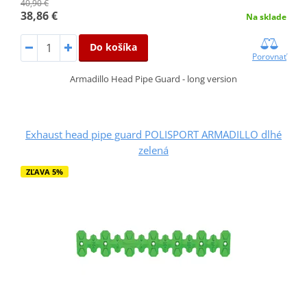
40,90 €
38,86 €
Na sklade
Do košíka
Porovnať
Armadillo Head Pipe Guard - long version
Exhaust head pipe guard POLISPORT ARMADILLO dlhé
zelená
ZĽAVA 5%