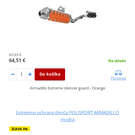
67,91 €
64,51 €
Na sklade
Do košíka
Porovnať
Armadillo Extreme silencer guard - Orange
Extrémna ochrana tlmiča POLISPORT ARMADILLO
modrá
ZĽAVA 5%