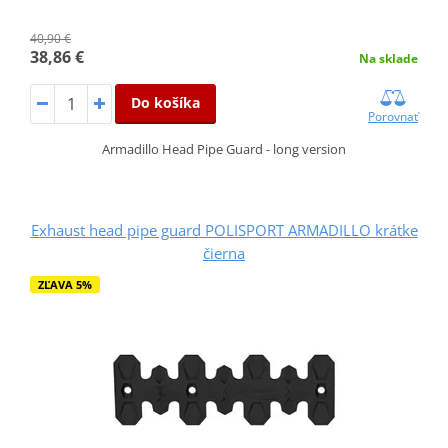
40,90 €
38,86 €
Na sklade
Do košíka
Porovnať
Armadillo Head Pipe Guard - long version
Exhaust head pipe guard POLISPORT ARMADILLO krátke
čierna
ZĽAVA 5%