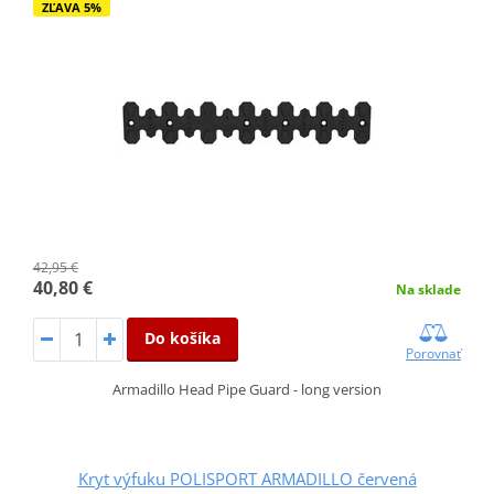
ZĽAVA 5%
42,95 €
40,80 €
Na sklade
Do košíka
Porovnať
Armadillo Head Pipe Guard - long version
Kryt výfuku POLISPORT ARMADILLO červená