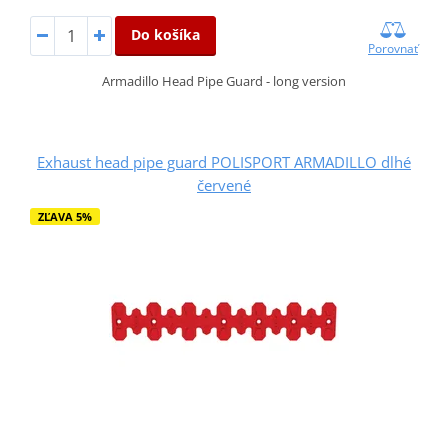
Do košíka
Porovnať
Armadillo Head Pipe Guard - long version
Exhaust head pipe guard POLISPORT ARMADILLO dlhé
červené
ZĽAVA 5%