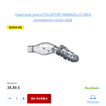
Head pipe guard POLISPORT ARMADILLO (dlhé
prevedenie) nardo šedá
ZĽAVA 5%
40,90 €
38,86 €
Na sklade
Do košíka
Porovnať