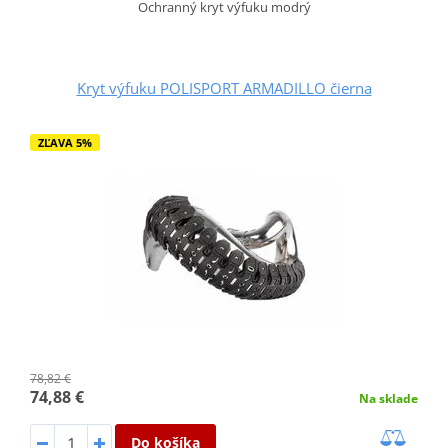
Ochranný kryt výfuku modrý
Kryt výfuku POLISPORT ARMADILLO čierna
ZĽAVA 5%
78,82 €
74,88 €
Na sklade
Do košíka