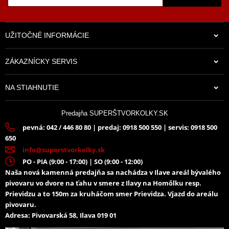
UŽITOČNÉ INFORMÁCIE
ZÁKAZNÍCKY SERVIS
NA STIAHNUTIE
Predajňa SUPERŠTVORKOLKY.SK
pevná: 042 / 446 80 80 | predaj: 0918 500 550 | servis: 0918 500
650
info@superstvorkolky.sk
PO - PIA (9:00 - 17:00) | SO (9:00 - 12:00)
Naša nová kamenná predajňa sa nachádza v Ilave areál bývalého
pivovaru vo dvore na ťahu v smere z Ilavy na Homôlku resp.
Prievidzu a to 150m za kruháčom smer Prievidza. Vjazd do areálu
pivovaru.
Adresa: Pivovarská 58, Ilava 019 01