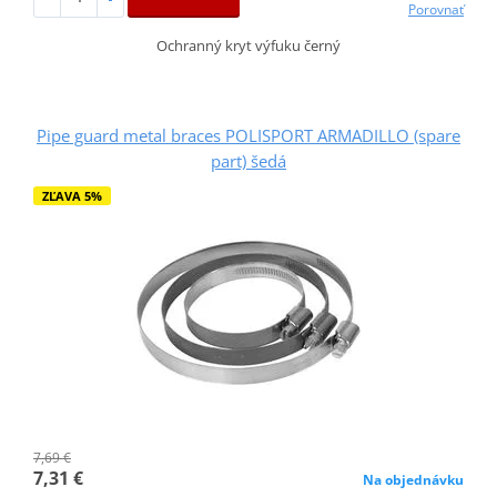
Porovnať
Ochranný kryt výfuku černý
Pipe guard metal braces POLISPORT ARMADILLO (spare
part) šedá
ZĽAVA 5%
7,69 €
7,31 €
Na objednávku