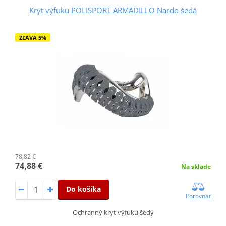
Kryt výfuku POLISPORT ARMADILLO Nardo šedá
ZĽAVA 5%
78,82 €
74,88 €
Na sklade
Do košíka
Porovnať
Ochranný kryt výfuku šedý