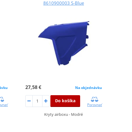
8610900003 S-Blue
27,58 €
ávku
Na objednávku
Do košíka
ovnať
Porovnať
Kryty airboxu - Modré