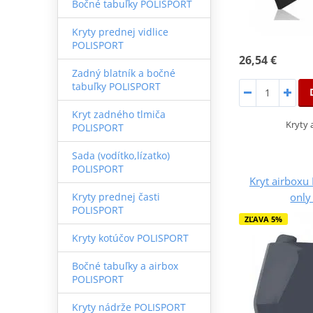
Bočné tabuľky POLISPORT
Kryty prednej vidlice
POLISPORT
26,54 €
Zadný blatník a bočné
tabuľky POLISPORT
Kryt zadného tlmiča
Kryty 
POLISPORT
Sada (vodítko,lízatko)
POLISPORT
Kryt airboxu
only
Kryty prednej časti
POLISPORT
ZĽAVA 5%
Kryty kotúčov POLISPORT
Bočné tabuľky a airbox
POLISPORT
Kryty nádrže POLISPORT