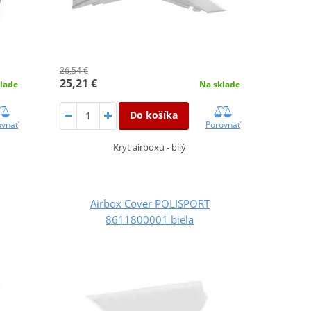
26,54 €
25,21 €
lade
Na sklade
Do košíka
ovnať
Porovnať
Kryt airboxu - bílý
Airbox Cover POLISPORT
8611800001 biela