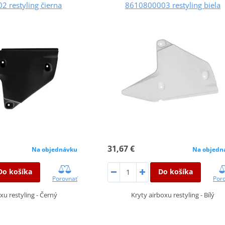
 restyling čierna
8610800003 restyling biela
31,67 €
Na objednávku
Na objedn
Do košíka
Do košíka
Porovnať
Por
xu restyling - Černý
Kryty airboxu restyling - Bílý