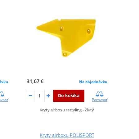
31,67 €
ávku
Na objednávku
Do košíka
ovnať
Porovnať
Kryty airboxu restyling - Žlutý
Kryty airboxu POLISPORT