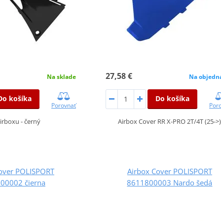
27,58 €
Na sklade
Na objedn
Do košíka
Do košíka
Porovnať
Por
airboxu - černý
Airbox Cover RR X-PRO 2T/4T (25->
Cover POLISPORT
Airbox Cover POLISPORT
00002 čierna
8611800003 Nardo šedá