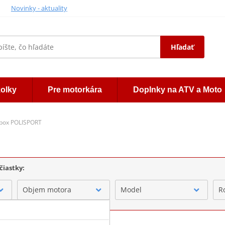
Novinky - aktuality
Hľadať
kolky
Pre motorkára
Doplnky na ATV a Moto
rbox POLISPORT
čiastky:
Objem motora
Model
R