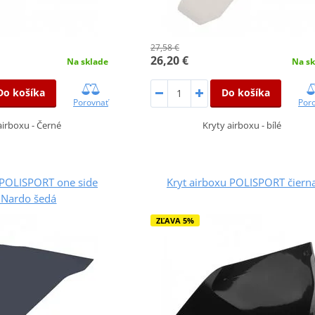
27,58 €
26,20 €
Na sklade
Na sk
Do košíka
Do košíka
Porovnať
Por
airboxu - Černé
Kryty airboxu - bílé
 POLISPORT one side
Kryt airboxu POLISPORT čiern
 Nardo šedá
ZĽAVA 5%