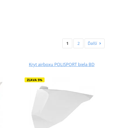
1
2
Ďalší
Kryt airboxu POLISPORT biela BD
ZĽAVA 5%