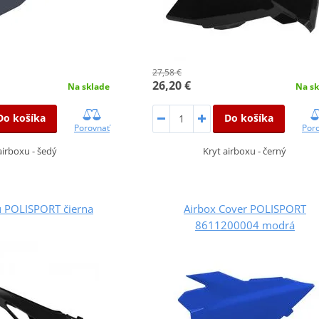
27,58 €
26,20 €
Na sk
Na sklade
Do košíka
Do košíka
Por
Porovnať
Kryt airboxu - černý
airboxu - šedý
u POLISPORT čierna
Airbox Cover POLISPORT
8611200004 modrá