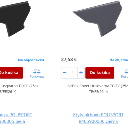
27,58 €
Na objednávku
Na objedn
Do košíka
Do košíka
Porovnať
Por
Husqvarna TC/FC (25>)
AirBox Cover Husqvarna TC/FC (25>
E/FE(26->)
TE/FE(26->)
rboxu POLISPORT
Kryty airboxu POLISPORT
900005 biela
8405900006 čierna