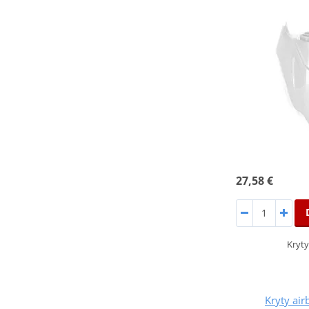
27,58 €
Kryty
Kryty ai