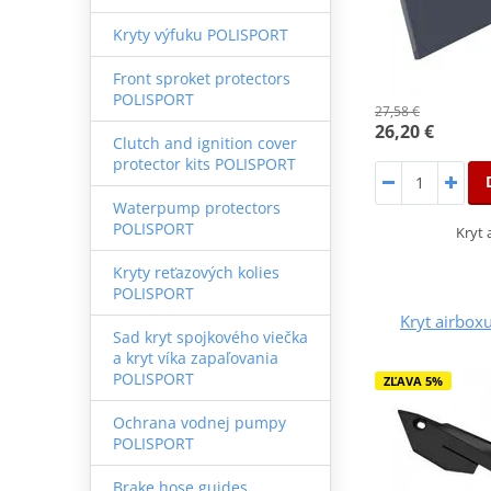
Kryty výfuku POLISPORT
Front sproket protectors
POLISPORT
27,58 €
26,20 €
Clutch and ignition cover
protector kits POLISPORT
Waterpump protectors
POLISPORT
Kryt 
Kryty reťazových kolies
POLISPORT
Kryt airbox
Sad kryt spojkového viečka
a kryt víka zapaľovania
POLISPORT
ZĽAVA 5%
Ochrana vodnej pumpy
POLISPORT
Brake hose guides