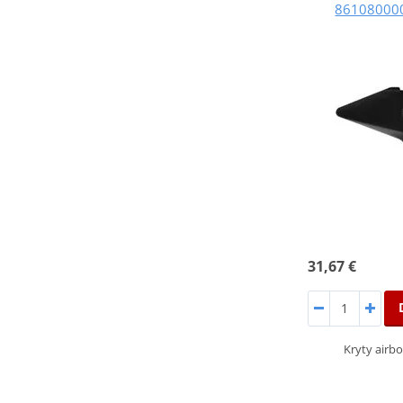
8610800002
31,67 €
Kryty airbo