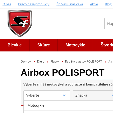
O nás
Prečo naše produkty
Čo Vás u nás čaká
Akcie
Blog
Bicykle
Skútre
Motocykle
Štvor
Domov
Diely
Plasty
Repliky plastov POLISPORT
Ai
Airbox POLISPORT
Vyberte si náš motocykel a zobrazte si kompatibilné sú
Vyberte
Značka
Motocykle