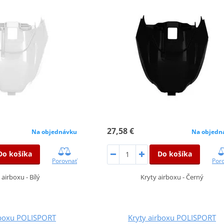
27,58 €
Na objednávku
Na objedn
Do košíka
Do košíka
Porovnať
Por
 airboxu - Bílý
Kryty airboxu - Černý
rboxu POLISPORT
Kryty airboxu POLISPORT