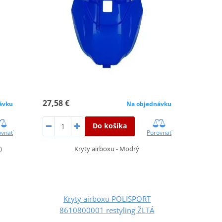
27,58 €
ávku
Na objednávku
Do košíka
ovnať
Porovnať
)
Kryty airboxu - Modrý
Kryty airboxu POLISPORT
8610800001 restyling ŽLTÁ