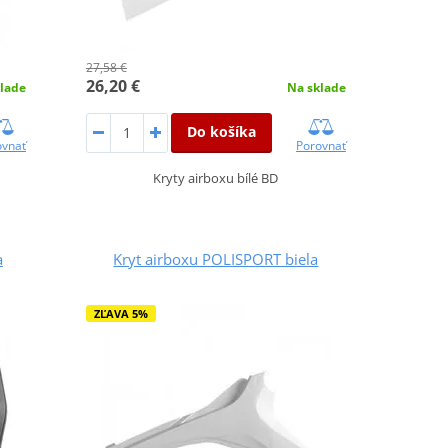
27,58 €
26,20 €
lade
Na sklade
Do košíka
ovnať
Porovnať
Kryty airboxu bílé BD
a
Kryt airboxu POLISPORT biela
ZĽAVA 5%