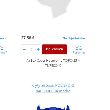
27,58 €
ávku
Na objednávku
Do košíka
ovnať
Porovnať
)
AirBox Cover Husqvarna TC/FC (25>)
TE/FE(26->)
Kryty airboxu POLISPORT
8405900004 modrá