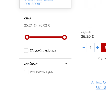
POLISPORT
CENA
25.21 €
70.02 €
27,58 €
26,20 €
Zľavová akcie
(66)
Kryt 
ZNAČKA
(1)
POLISPORT
(96)
Airbox 
86118