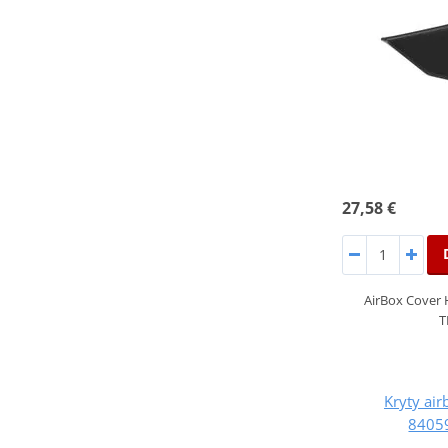
27,58 €
AirBox Cover 
T
Kryty ai
8405