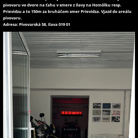
pivovaru vo dvore na ťahu v smere z Ilavy na Homôlku resp.
Prievidzu a to 150m za kruháčom smer Prievidza. Vjazd do areálu
pivovaru.
Adresa: Pivovarská 58, Ilava 019 01