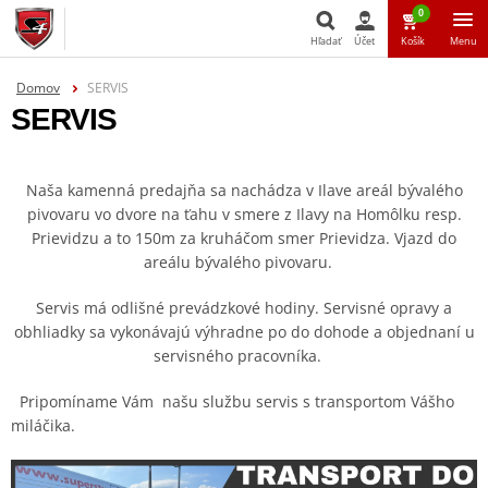
0
Hľadať
Účet
Košík
Menu
Domov
SERVIS
Hľadať
SERVIS
Naša kamenná predajňa sa nachádza v Ilave areál bývalého
pivovaru vo dvore na ťahu v smere z Ilavy na Homôlku resp.
Prievidzu a to 150m za kruháčom smer Prievidza. Vjazd do
areálu bývalého pivovaru.
Servis má odlišné prevádzkové hodiny. Servisné opravy a
obhliadky sa vykonávajú výhradne po do dohode a objednaní u
servisného pracovníka.
Pripomíname Vám našu službu servis s transportom Vášho
miláčika.