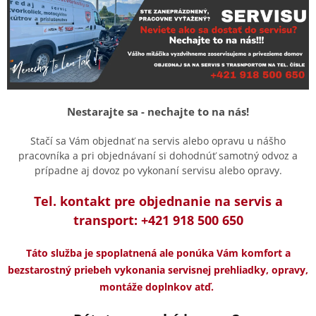
Nestarajte sa - nechajte to na nás!
Stačí sa Vám objednať na servis alebo opravu u nášho
pracovníka a pri objednávaní si dohodnúť samotný odvoz a
prípadne aj dovoz po vykonaní servisu alebo opravy.
Tel. kontakt pre objednanie na servis a
transport: +421 918 500 650
Táto služba je spoplatnená ale ponúka Vám komfort a
bezstarostný priebeh vykonania servisnej prehliadky, opravy,
montáže doplnkov atď.