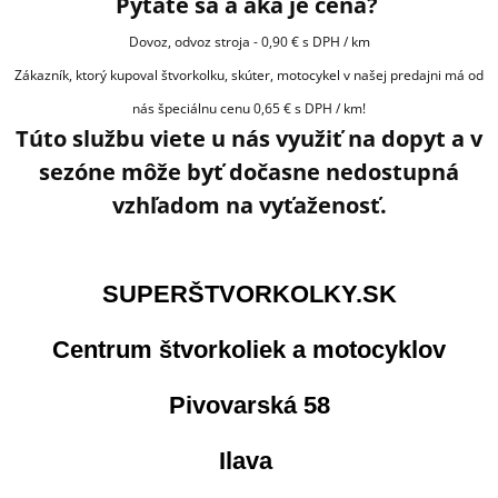
Pýtate sa a aká je cena?
Dovoz, odvoz stroja - 0,90 € s DPH / km
Zákazník, ktorý kupoval štvorkolku, skúter, motocykel v našej predajni má od
nás špeciálnu cenu 0,65 € s DPH / km!
Túto službu viete u nás využiť na dopyt a v
sezóne môže byť dočasne nedostupná
vzhľadom na vyťaženosť.
SUPERŠTVORKOLKY.SK
Cen
trum štvorkoliek a motocyklov
Pivovarská 58
Ilava