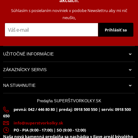
akciách.
Súhlasím s posielaním noviniek v podobe Newslettru aby mi nič
neušlo
.
Prihlásiť sa
UŽITOČNÉ INFORMÁCIE
ZÁKAZNÍCKY SERVIS
NA STIAHNUTIE
Predajňa SUPERŠTVORKOLKY.SK
pevná: 042 / 446 80 80 | predaj: 0918 500 550 | servis: 0918 500
650
info@superstvorkolky.sk
PO - PIA (9:00 - 17:00) | SO (9:00 - 12:00)
Naša nová kamenná predajňa sa nachádza v Ilave areál bývalého