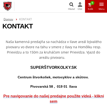
0
Hľadať
Účet
Košík
Menu
Domov
KONTAKT
Hľadať
KONTAKT
Naša kamenná predajňa sa nachádza v Ilave areál bývalého
pivovaru vo dvore na ťahu v smere z Ilavy na Homôlku resp.
Prievidzu a to 150m za kruháčom smer Prievidza. Vjazd do
areálu pivovaru.
SUPERŠTVORKOLKY.SK
Centrum štvorkoliek, motocyklov a skútrov.
Pivovarská 58 , 019 01
Ilava
Pre navigovanie do našej predajne použite videá - klikni
sem