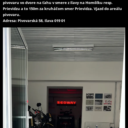
pivovaru vo dvore na ťahu v smere z Ilavy na Homôlku resp.
Prievidzu a to 150m za kruháčom smer Prievidza. Vjazd do areálu
pivovaru.
Adresa: Pivovarská 58, Ilava 019 01