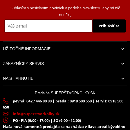
Súhlasím s posielaním noviniek v podobe Newslettru aby mi nič
neušlo
.
Prihlásiť sa
UŽITOČNÉ INFORMÁCIE
ZÁKAZNÍCKY SERVIS
NA STIAHNUTIE
Predajňa SUPERŠTVORKOLKY.SK
pevná: 042 / 446 80 80 | predaj: 0918 500 550 | servis: 0918 500
650
info@superstvorkolky.sk
PO - PIA (9:00 - 17:00) | SO (9:00 - 12:00)
Naša nová kamenná predajňa sa nachádza v Ilave areál bývalého