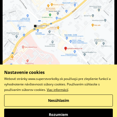
Nastavenie cookies
Webové stránky www.superstvorkolky.sk používajú pre zlepšenie funkcií a
vyhodnotenie návštevnosti súbory cookies. Používaním súhlasíte s
používaním súborov cookies.
Viac informácií
.
Facebook
Instagram
Nesúhlasím
Copyright © 2026 www.superstvorkolky.sk
Všetky práva vyhradené
Rozumiem
Prepnúť na klasickú verziu