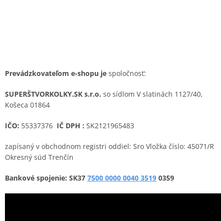
Prevádzkovateľom e-shopu je
spoločnosť:
SUPERŠTVORKOLKY.SK s.r.o.
so sídlom V slatinách 1127/40,
Košeca 01864
IČO:
55337376
IČ DPH :
SK2121965483
zapísaný v obchodnom registri oddiel: Sro Vložka číslo: 45071/R
Okresný súd Trenčín
Bankové spojenie: SK37
7500 0000 0040 3519
0359