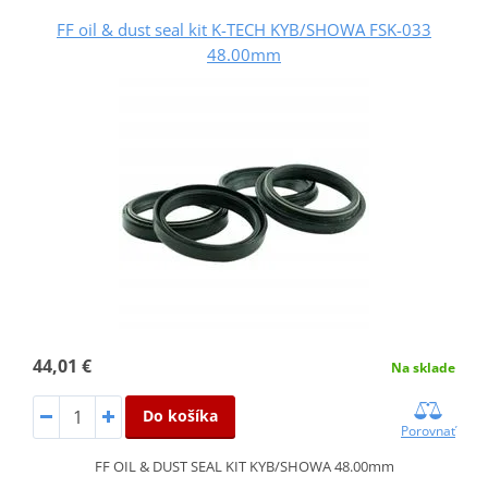
FF oil & dust seal kit K-TECH KYB/SHOWA FSK-033
48.00mm
44,01 €
Na sklade
Do košíka
Porovnať
FF OIL & DUST SEAL KIT KYB/SHOWA 48.00mm