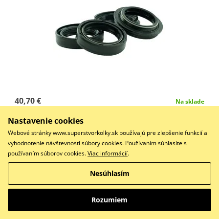
40,70 €
Na sklade
Nastavenie cookies
Do košíka
Porovnať
Webové stránky www.superstvorkolky.sk používajú pre zlepšenie funkcií a
vyhodnotenie návštevnosti súbory cookies. Používaním súhlasíte s
Každá sada obsahuje: 2 x Gufero přední vidlice a 2 x Stírací
používaním súborov cookies.
Viac informácií
.
kroužky vidlice
Nesúhlasím
Front fork oil and dust seal kit K-TECH SHOWA FSK-007
Rozumiem
NOK 41.00mm