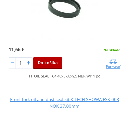
11,66 €
Na sklade
Do košíka
Porovnať
FF OIL SEAL TC4 48x57,8x9,5 NBR WP 1 pc
Front fork oil and dust seal kit K-TECH SHOWA FSK-003
NOK 37.00mm