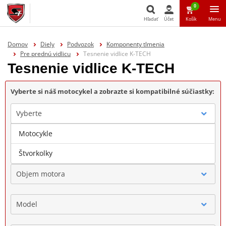
0
Hľadať
Účet
Košík
Menu
Hľadať
Domov
Diely
Podvozok
Komponenty tlmenia
Pre prednú vidlicu
Tesnenie vidlice K-TECH
Tesnenie vidlice K-TECH
Vyberte si náš motocykel a zobrazte si kompatibilné súčiastky:
Vyberte
Motocykle
Značka
Štvorkolky
Objem motora
Model