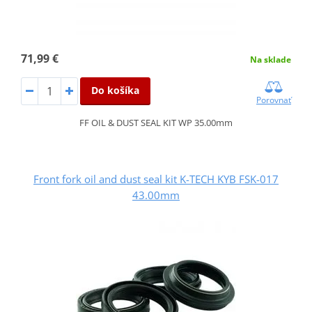
71,99 €
Na sklade
Do košíka
Porovnať
FF OIL & DUST SEAL KIT WP 35.00mm
Front fork oil and dust seal kit K-TECH KYB FSK-017
43.00mm