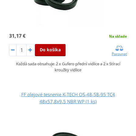
31,17 €
Na sklade
Do košíka
Porovnať
Každá sada obsahuje: 2 x Gufero přední vidlice a 2 x Stírací
kroužky vidlice
FF olejové tesnenie K-TECH OS-48-58-95 TC4
48x57,8x9,5 NBR WP (1 ks)