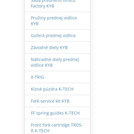
Sada predného tlmiču
Factory KYB
Pružiny prednej vidlice
KYB
Guferá prednej vidlice
Závodné diely KYB
Náhradné diely prednej
vidlice KYB
X-TRIG
Klzné púzdra K-TECH
Fork service kit KYB
FF spring guides K-TECH
Front fork cartridge TRDS-
R K-TECH