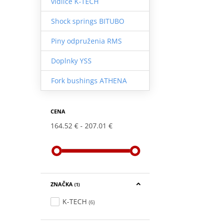
vidlice K-TECH
Shock springs BITUBO
Piny odpruženia RMS
Doplnky YSS
Fork bushings ATHENA
CENA
164.52 €
207.01 €
ZNAČKA
(1)
K-TECH
(6)