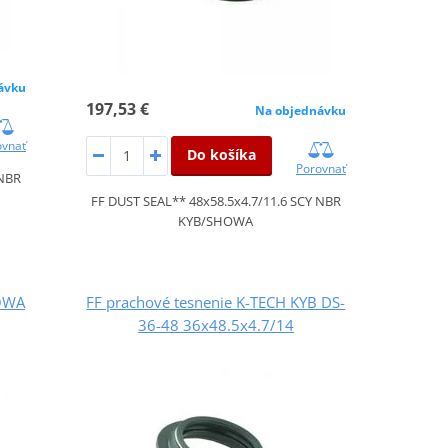
ávku
197,53 €
Na objednávku
ovnať
Do košíka
Porovnať
 NBR
FF DUST SEAL** 48x58.5x4.7/11.6 SCY NBR
KYB/SHOWA
HOWA
FF prachové tesnenie K-TECH KYB DS-
36-48 36x48.5x4.7/14