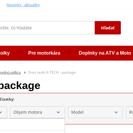
Novinky - aktuality
Hľadať
kolky
Pre motorkára
Doplnky na ATV a Moto
rednú vidlicu
Dust seals K-TECH - package
 package
čiastky:
Objem motora
Model
R