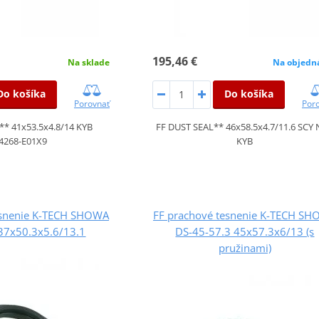
195,46 €
Na sklade
Na objedn
Do košíka
Do košíka
Porovnať
Por
** 41x53.5x4.8/14 KYB
FF DUST SEAL** 46x58.5x4.7/11.6 SCY
4268-E01X9
KYB
esnenie K-TECH SHOWA
FF prachové tesnenie K-TECH S
37x50.3x5.6/13.1
DS-45-57.3 45x57.3x6/13 (s
pružinami)