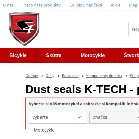
O nás
Prečo naše produkty
Čo Vás u nás čaká
Akcie
Blog
Bicykle
Skútre
Motocykle
Štvor
Domov
Diely
Podvozok
Komponenty tlmenia
Pre p
Dust seals K-TECH -
Vyberte si náš motocykel a zobrazte si kompatibilné sú
Vyberte
Značka
Motocykle