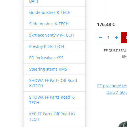
BAlls
Guide bushes K-TECH
Slide bushes K-TECH
176,48 €
Škrtiace ventýly K-TECH
Piestny Kit K-TECH
FF DUST SEAL
BR
PD fork valves YSS
Steering stems RMS
SHOWA FF Parts Off Road
FF prachové t
K-TECH
DS-37-50 
SHOWA FF Parts Road K-
TECH
KYB FF Parts Off Road K-
TECH