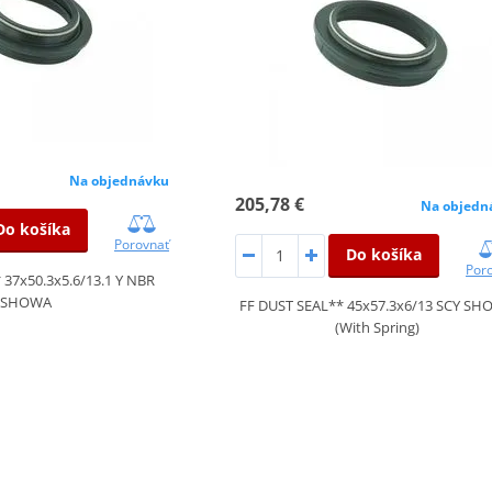
Na objednávku
205,78 €
Na objedn
Do košíka
Porovnať
Do košíka
Por
 37x50.3x5.6/13.1 Y NBR
SHOWA
FF DUST SEAL** 45x57.3x6/13 SCY S
(With Spring)