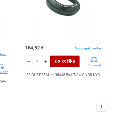
164,52 €
Na objednávku
ávku
Do košíka
Porovnať
ovnať
FF DUST SEAL** 36x48.5x4.7/14 Y NBR KYB
HOWA
1