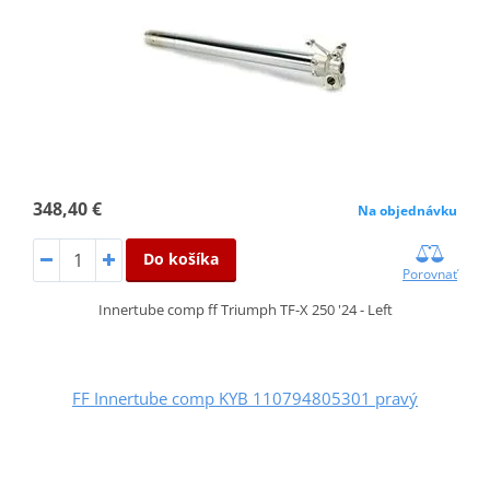
348,40 €
Na objednávku
Do košíka
Porovnať
Innertube comp ff Triumph TF-X 250 '24 - Left
FF Innertube comp KYB 110794805301 pravý