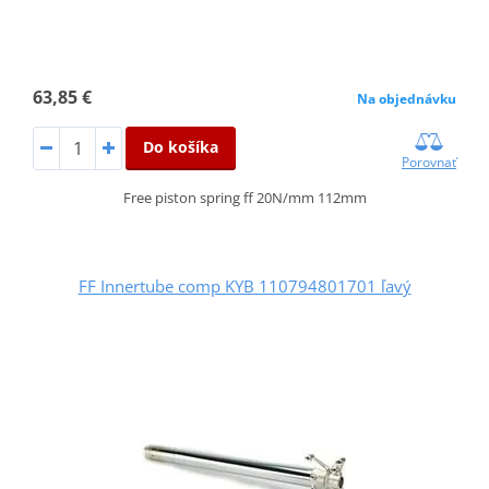
63,85 €
Na objednávku
Do košíka
Porovnať
Free piston spring ff 20N/mm 112mm
FF Innertube comp KYB 110794801701 ľavý