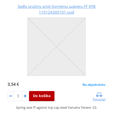
Sedlo pružiny proti hornému uzáveru FF KYB
110124300101 oceľ
3,54 €
Na objednávku
Do košíka
Porovnať
Spring seat ff against top cap steel Yamaha Tenere '23-