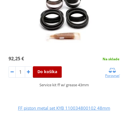
92,25 €
Na sklade
Do košíka
Porovnať
Service kit ff w/ grease 43mm
FF piston metal set KYB 110034800102 48mm