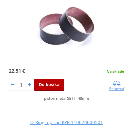
22,51 €
Na sklade
Do košíka
Porovnať
piston metal SET ff 48mm
O-Ring top cap KYB 110070000501