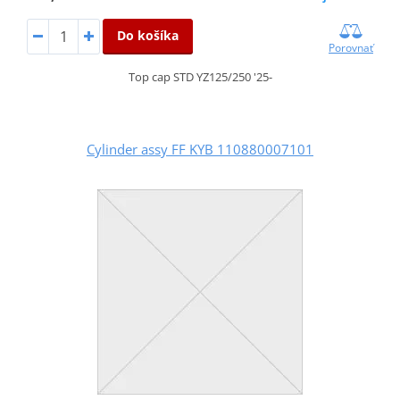
Do košíka
Porovnať
Top cap STD YZ125/250 '25-
Cylinder assy FF KYB 110880007101