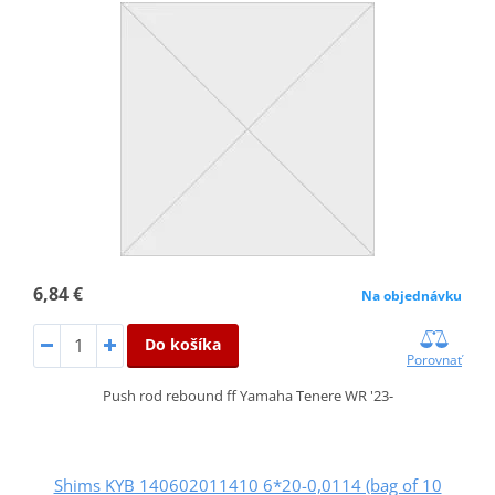
6,84 €
Na objednávku
Do košíka
Porovnať
Push rod rebound ff Yamaha Tenere WR '23-
Shims KYB 140602011410 6*20-0,0114 (bag of 10