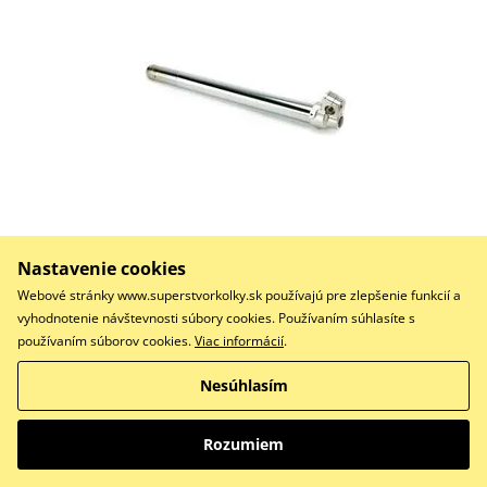
348,40 €
Na objednávku
Nastavenie cookies
Do košíka
Webové stránky www.superstvorkolky.sk používajú pre zlepšenie funkcií a
Porovnať
vyhodnotenie návštevnosti súbory cookies. Používaním súhlasíte s
používaním súborov cookies.
Viac informácií
.
Innertube comp ff Triumph TF-X '24 - Right
Nesúhlasím
FF Ihličková piestna tyč spätného rázu KYB
Rozumiem
110440000201