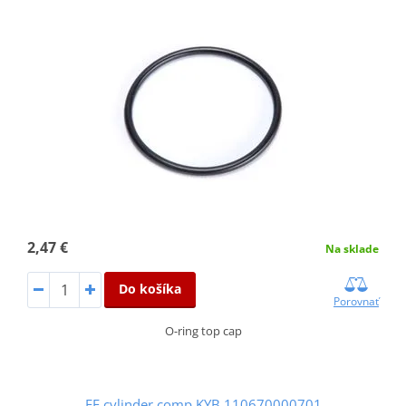
2,47 €
Na sklade
Do košíka
Porovnať
O-ring top cap
FF cylinder comp KYB 110670000701