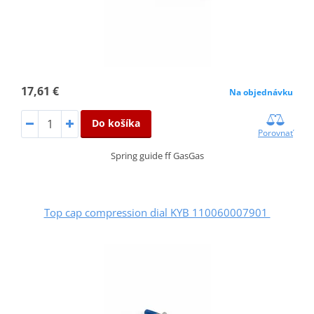
17,61 €
Na objednávku
Do košíka
Porovnať
Spring guide ff GasGas
Top cap compression dial KYB 110060007901