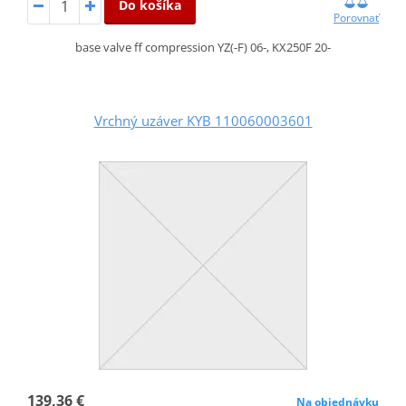
Do košíka
Porovnať
base valve ff compression YZ(-F) 06-, KX250F 20-
Vrchný uzáver KYB 110060003601
139,36 €
Na objednávku