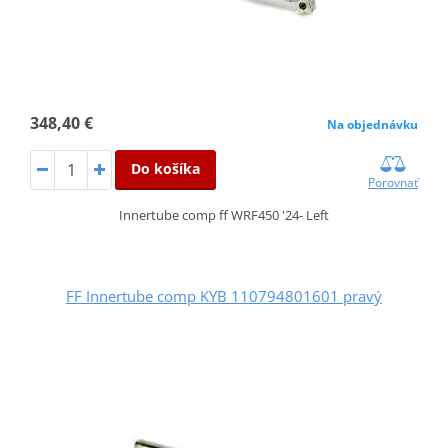
348,40 €
Na objednávku
Do košíka
Porovnať
Innertube comp ff WRF450 '24- Left
FF Innertube comp KYB 110794801601 pravý