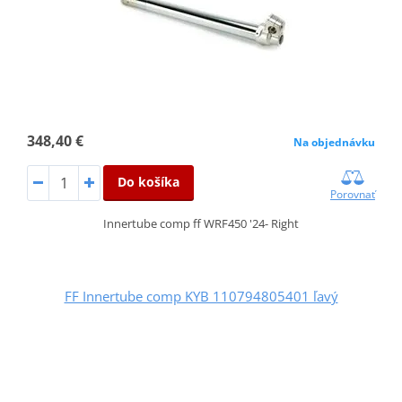
348,40 €
Na objednávku
Do košíka
Porovnať
Innertube comp ff WRF450 '24- Right
FF Innertube comp KYB 110794805401 ľavý