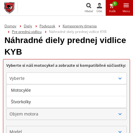
0
Hľadať
Účet
Košík
Menu
Hľadať
Domov
Diely
Podvozok
Komponenty tlmenia
Pre prednú vidlicu
Náhradné diely prednej vidlice KYB
Náhradné diely prednej vidlice
KYB
Vyberte si náš motocykel a zobrazte si kompatibilné súčiastky:
Vyberte
Motocykle
Značka
Štvorkolky
Objem motora
Model