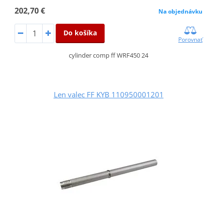
202,70 €
Na objednávku
Do košíka
Porovnať
cylinder comp ff WRF450 24
Len valec FF KYB 110950001201