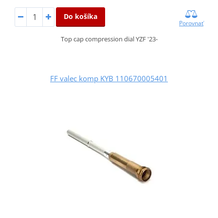
Do košíka
Porovnať
Top cap compression dial YZF '23-
FF valec komp KYB 110670005401