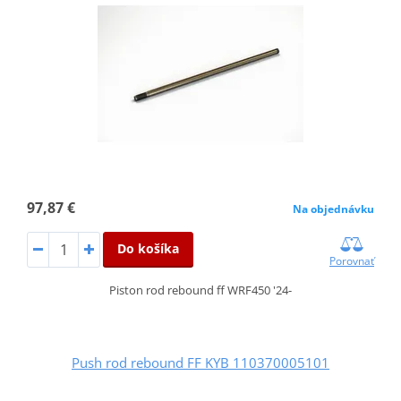
97,87 €
Na objednávku
Do košíka
Porovnať
Piston rod rebound ff WRF450 '24-
Push rod rebound FF KYB 110370005101