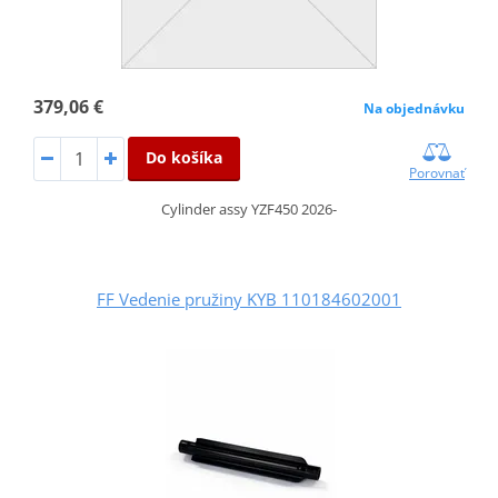
379,06 €
Na objednávku
Do košíka
Porovnať
Cylinder assy YZF450 2026-
FF Vedenie pružiny KYB 110184602001