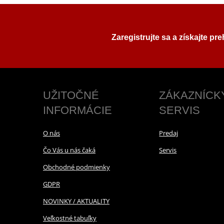
Zaregistrujte sa a získajte pr
UŽITOČNÉ
ZÁKAZNÍCK
INFORMÁCIE
SERVIS
O nás
Predaj
Čo Vás u nás čaká
Servis
Obchodné podmienky
GDPR
NOVINKY / AKTUALITY
Veľkostné tabuľky