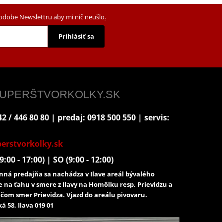
podobe Newslettru aby mi nič neušlo
.
Prihlásiť sa
 SUPERŠTVORKOLKY.SK
2 / 446 80 80 | predaj: 0918 500 550 | servis:
erstvorkolky.sk
9:00 - 17:00) | SO (9:00 - 12:00)
ná predajňa sa nachádza v Ilave areál bývalého
e na ťahu v smere z Ilavy na Homôlku resp. Prievidzu a
čom smer Prievidza. Vjazd do areálu pivovaru.
á 58, Ilava 019 01