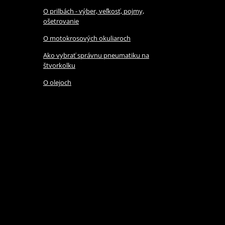
O prilbách - výber, veľkosť, pojmy,
ošetrovanie
O motokrosových okuliaroch
Ako vybrať správnu pneumatiku na
štvorkolku
O olejoch