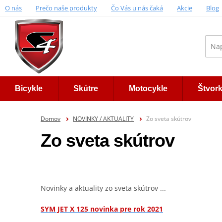
O nás
Prečo naše produkty
Čo Vás u nás čaká
Akcie
Blog
Bicykle
Skútre
Motocykle
Štvor
Domov
NOVINKY / AKTUALITY
Zo sveta skútrov
Zo sveta skútrov
Novinky a aktuality zo sveta skútrov ...
SYM JET X 125 novinka pre rok 2021