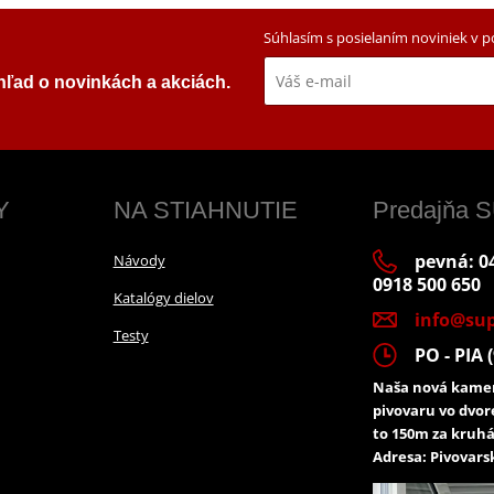
Súhlasím s posielaním noviniek v 
ehľad o novinkách a akciách.
Y
NA STIAHNUTIE
Predajňa
pevná: 04
Návody
0918 500 650
Katalógy dielov
info@sup
Testy
PO - PIA (
Naša nová kamen
pivovaru vo dvor
to 150m za kruhá
Adresa: Pivovarsk