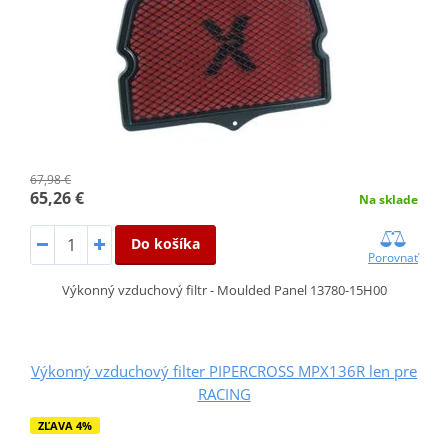
67,98 €
65,26 €
Na sklade
Do košíka
Porovnať
Výkonný vzduchový filtr - Moulded Panel 13780-15H00
Výkonný vzduchový filter PIPERCROSS MPX136R len pre
RACING
ZĽAVA 4%