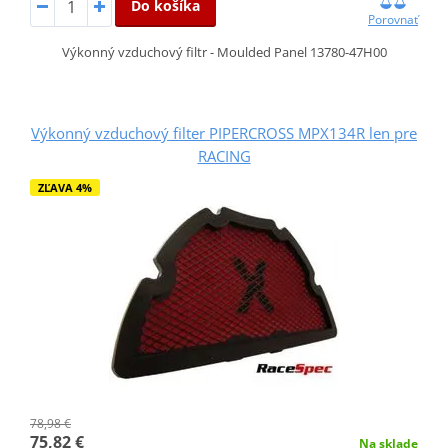
Do košíka
Porovnať
Výkonný vzduchový filtr - Moulded Panel 13780-47H00
Výkonný vzduchový filter PIPERCROSS MPX134R len pre
RACING
ZĽAVA 4%
78,98 €
75,82 €
Na sklade