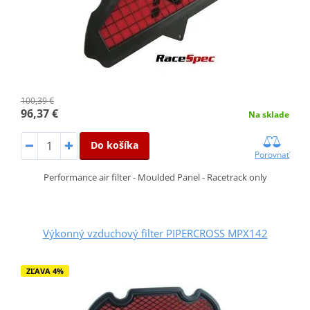
100,39 €
96,37 €
Na sklade
Do košíka
Porovnať
Performance air filter - Moulded Panel - Racetrack only
Výkonný vzduchový filter PIPERCROSS MPX142
ZĽAVA 4%