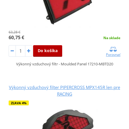
63,28 €
60,75 €
Na sklade
Do košíka
Porovnať
Výkonný vzduchový filtr - Moulded Panel 17210-MBTD20
Výkonný vzduchový filter PIPERCROSS MPX145R len pre
RACING
ZĽAVA 4%