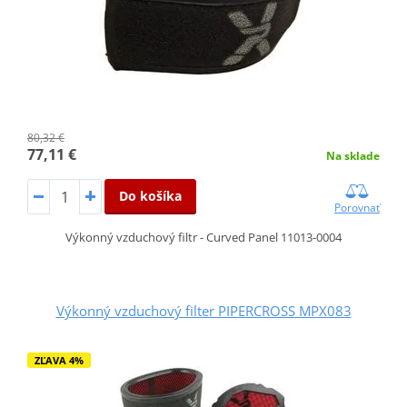
80,32 €
77,11 €
Na sklade
Do košíka
Porovnať
Výkonný vzduchový filtr - Curved Panel 11013-0004
Výkonný vzduchový filter PIPERCROSS MPX083
ZĽAVA 4%