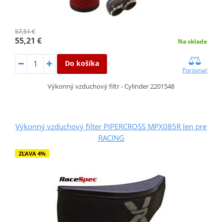
57,51 €
55,21 €
Na sklade
Do košíka
Porovnať
Výkonný vzduchový filtr - Cylinder 2201548
Výkonný vzduchový filter PIPERCROSS MPX085R len pre
RACING
ZĽAVA 4%