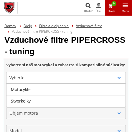
0
Hľadať
Účet
Košík
Menu
Hľadať
Domov
Diely
Filtre a diely sania
Vzduchové filtre
Vzduchové filtre PIPERCROSS - tuning
Vzduchové filtre PIPERCROSS
- tuning
Vyberte si náš motocykel a zobrazte si kompatibilné súčiastky:
Vyberte
Motocykle
Značka
Štvorkolky
Objem motora
Model