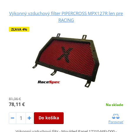
Výkonný vzduchový filter PIPERCROSS MPX127R len pre
RACING
ZĽAVA 4%
81,36 €
78,11 €
Na sklade
Do košíka
Porovnať
Výkonný vzduchový filtr - Moulded Panel 17210-MFJ-D00 -