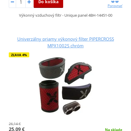
Do košíka
Porovnať
Výkonný vzduchový filtr - Unique panel 4BH-14451-00
Univerzálny priamy výkonový filter PIPERCROSS
MPX1002S chróm
ZĽAVA 4%
26,14 €
25,09 €
Na sklade