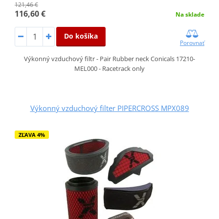
121,46 €
116,60 €
Na sklade
Do košíka
Porovnať
Výkonný vzduchový filtr - Pair Rubber neck Conicals 17210-
MEL000 - Racetrack only
Výkonný vzduchový filter PIPERCROSS MPX089
ZĽAVA 4%