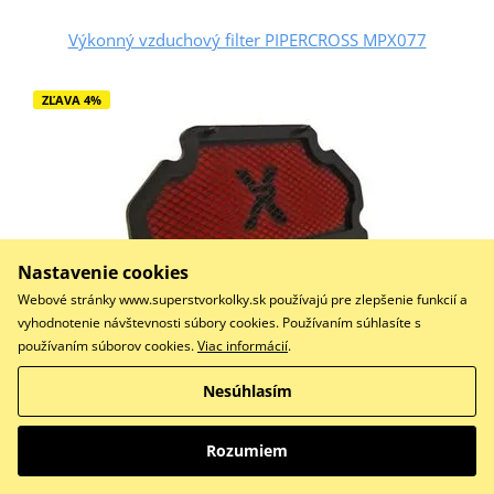
Výkonný vzduchový filter PIPERCROSS MPX077
ZĽAVA 4%
Nastavenie cookies
Webové stránky www.superstvorkolky.sk používajú pre zlepšenie funkcií a
vyhodnotenie návštevnosti súbory cookies. Používaním súhlasíte s
používaním súborov cookies.
Viac informácií
.
55,34 €
53,13 €
Na sklade
Nesúhlasím
Do košíka
Porovnať
Rozumiem
Výkonný vzduchový filtr - Moulded Panel 11013-1301