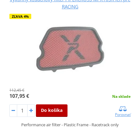
RACING
ZĽAVA 4%
112,45 €
107,95 €
Na sklade
Do košíka
Porovnať
Performance air filter - Plastic Frame - Racetrack only