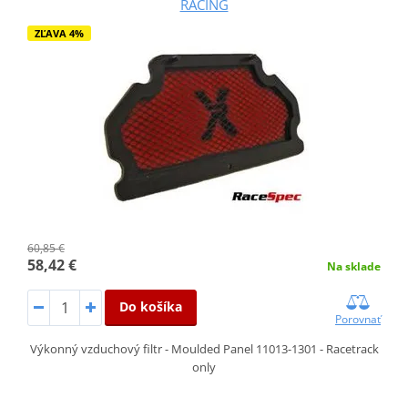
RACING
ZĽAVA 4%
60,85 €
58,42 €
Na sklade
Do košíka
Porovnať
Výkonný vzduchový filtr - Moulded Panel 11013-1301 - Racetrack
only