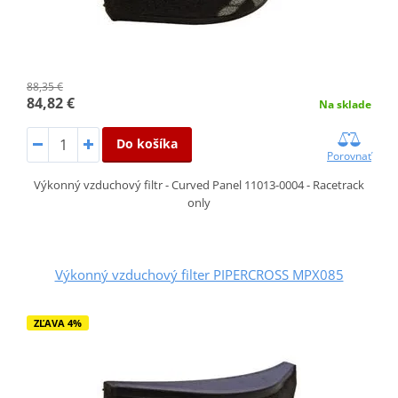
88,35 €
84,82 €
Na sklade
Do košíka
Porovnať
Výkonný vzduchový filtr - Curved Panel 11013-0004 - Racetrack
only
Výkonný vzduchový filter PIPERCROSS MPX085
ZĽAVA 4%