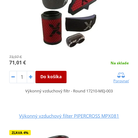
73,97 €
71,01 €
Na sklade
Do košíka
Porovnať
Výkonný vzduchový filtr - Round 17210-MEJ-003
Výkonný vzduchový filter PIPERCROSS MPX081
ZĽAVA 4%