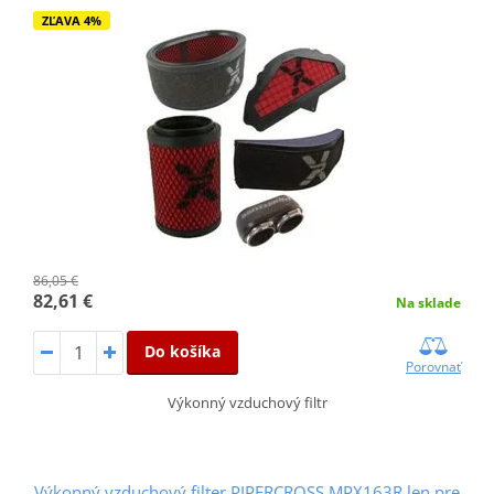
ZĽAVA 4%
86,05 €
82,61 €
Na sklade
Do košíka
Porovnať
Výkonný vzduchový filtr
Výkonný vzduchový filter PIPERCROSS MPX163R len pre