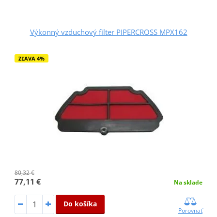
Výkonný vzduchový filter PIPERCROSS MPX162
ZĽAVA 4%
80,32 €
77,11 €
Na sklade
Do košíka
Porovnať