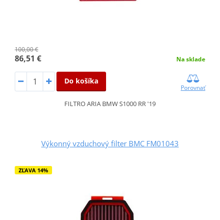
100,00 €
86,51 €
Na sklade
Do košíka
Porovnať
FILTRO ARIA BMW S1000 RR '19
Výkonný vzduchový filter BMC FM01043
ZĽAVA 14%