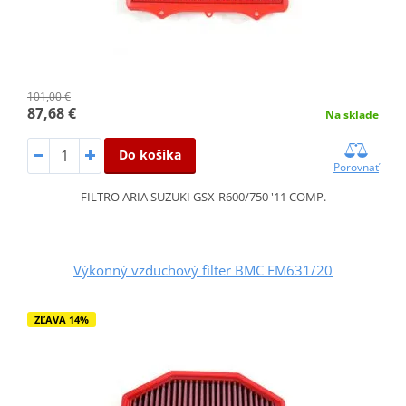
101,00 €
87,68 €
Na sklade
Do košíka
Porovnať
FILTRO ARIA SUZUKI GSX-R600/750 '11 COMP.
Výkonný vzduchový filter BMC FM631/20
ZĽAVA 14%