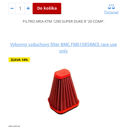
Do košíka
Porovnať
FILTRO ARIA KTM 1290 SUPER DUKE R '20 COMP.
Výkonný vzduchový filter BMC FM01085RACE race use
only
ZĽAVA 14%
99,00 €