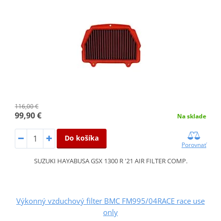
116,00 €
99,90 €
Na sklade
Do košíka
Porovnať
SUZUKI HAYABUSA GSX 1300 R '21 AIR FILTER COMP.
Výkonný vzduchový filter BMC FM995/04RACE race use
only