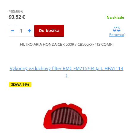
108,00 €
93,52 €
Na sklade
Do košíka
Porovnať
FILTRO ARIA HONDA CBR 500R / CB500X/F '13 COMP.
Výkonný vzduchový filter BMC FM715/04 (alt. HFA1114
)
ZĽAVA 14%