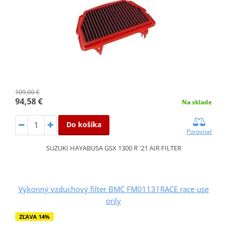
109,00 €
94,58 €
Na sklade
Do košíka
Porovnať
SUZUKI HAYABUSA GSX 1300 R '21 AIR FILTER
Výkonný vzduchový filter BMC FM01131RACE race use
only
ZĽAVA 14%