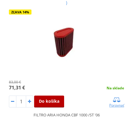
)
ZĽAVA 14%
83,00 €
71,31 €
Na sklade
Do košíka
Porovnať
FILTRO ARIA HONDA CBF 1000 /ST '06