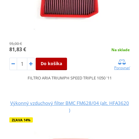
95,00 €
81,83 €
Na sklade
Do košíka
Porovnať
FILTRO ARIA TRIUMPH SPEED TRIPLE 1050 '11
Výkonný vzduchový filter BMC FM628/04 (alt. HFA3620
)
ZĽAVA 14%