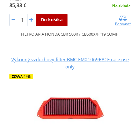
85,33 €
Na sklade
Do košíka
Porovnať
FILTRO ARIA HONDA CBR 500R / CB500X/F '19 COMP.
Výkonný vzduchový filter BMC FM01069RACE race use
only
ZĽAVA 14%