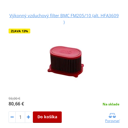
Výkonný vzduchový filter BMC FM205/10 (alt. HFA3609
)
ZĽAVA 13%
93,00 €
80,66 €
Na sklade
Do košíka
Porovnať