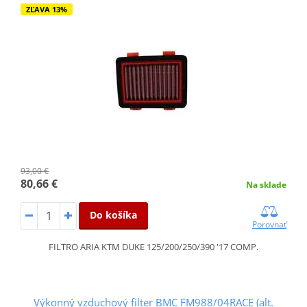
ZĽAVA 13%
93,00 €
80,66 €
Na sklade
Do košíka
Porovnať
FILTRO ARIA KTM DUKE 125/200/250/390 '17 COMP.
Výkonný vzduchový filter BMC FM988/04RACE (alt.