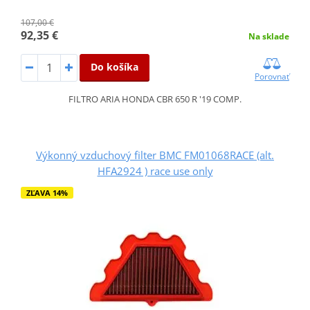
107,00 €
92,35 €
Na sklade
Do košíka
Porovnať
FILTRO ARIA HONDA CBR 650 R '19 COMP.
Výkonný vzduchový filter BMC FM01068RACE (alt.
HFA2924 ) race use only
ZĽAVA 14%