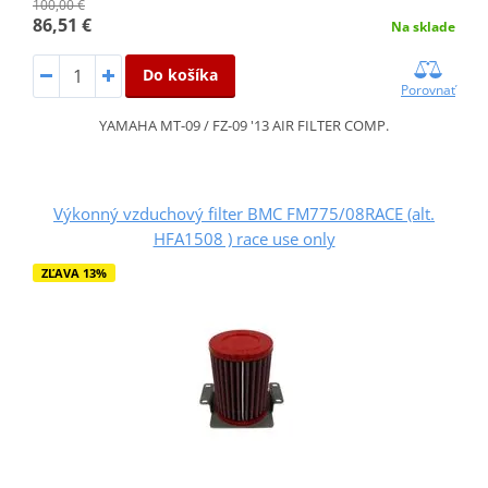
100,00 €
86,51 €
Na sklade
Do košíka
Porovnať
YAMAHA MT-09 / FZ-09 '13 AIR FILTER COMP.
Výkonný vzduchový filter BMC FM775/08RACE (alt.
HFA1508 ) race use only
ZĽAVA 13%