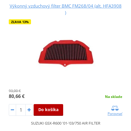
Výkonný vzduchový filter BMC FM268/04 (alt. HFA3908
)
ZĽAVA 13%
93,00 €
80,66 €
Na sklade
Do košíka
Porovnať
SUZUKI GSX-R600 '01-'03/750 AIR FILTER