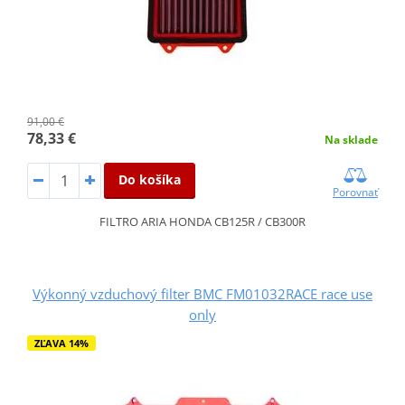
91,00 €
78,33 €
Na sklade
Do košíka
Porovnať
FILTRO ARIA HONDA CB125R / CB300R
Výkonný vzduchový filter BMC FM01032RACE race use
only
ZĽAVA 14%