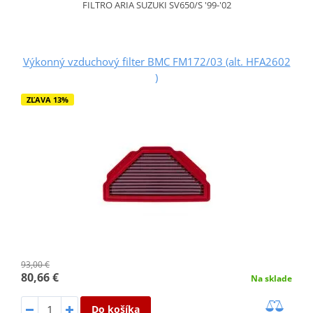
FILTRO ARIA SUZUKI SV650/S '99-'02
Výkonný vzduchový filter BMC FM172/03 (alt. HFA2602
)
ZĽAVA 13%
93,00 €
80,66 €
Na sklade
Do košíka