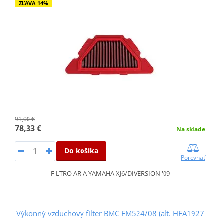
ZĽAVA 14%
91,00 €
78,33 €
Na sklade
Do košíka
Porovnať
FILTRO ARIA YAMAHA XJ6/DIVERSION '09
Výkonný vzduchový filter BMC FM524/08 (alt. HFA1927