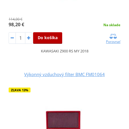
114,00 €
98,20 €
Na sklade
Do košíka
Porovnať
KAWASAKI Z900 RS MY 2018
Výkonný vzduchový filter BMC FM01064
ZĽAVA 13%