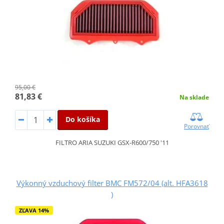
95,00 €
81,83 €
Na sklade
Do košíka
Porovnať
FILTRO ARIA SUZUKI GSX-R600/750 '11
Výkonný vzduchový filter BMC FM572/04 (alt. HFA3618
)
ZĽAVA 14%