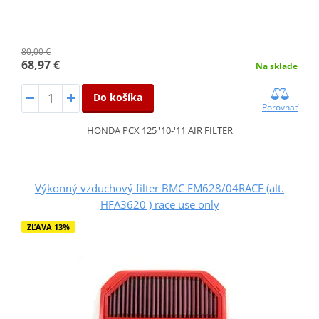
80,00 €
68,97 €
Na sklade
Do košíka
Porovnať
HONDA PCX 125 '10-'11 AIR FILTER
Výkonný vzduchový filter BMC FM628/04RACE (alt.
HFA3620 ) race use only
ZĽAVA 13%