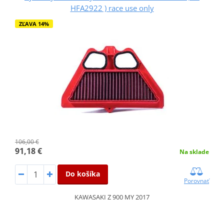
HFA2922 ) race use only
ZĽAVA 14%
106,00 €
91,18 €
Na sklade
Do košíka
Porovnať
KAWASAKI Z 900 MY 2017