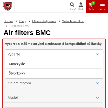
0
Hľadať
Účet
Košík
Menu
Hľadať
Domov
Diely
Filtre a diely sania
Vzduchové filtre
Air filters BMC
Air filters BMC
Vyberte si náš motocykel a zobrazte si kompatibilné súčiastky:
Vyberte
Motocykle
Značka
Štvorkolky
Objem motora
Model