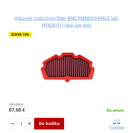
Výkonný vzduchový filter BMC FM889/04RACE (alt.
HFA2610 ) race use only
ZĽAVA 13%
101,00 €
87,68 €
Na sklade
Do košíka
Porovnať