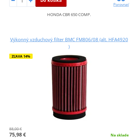
Do košíka
Porovnať
HONDA CBR 650 COMP.
Výkonný vzduchový filter BMC FM806/08 (alt. HFA4920
)
ZĽAVA 14%
88,00 €
75,98 €
Na sklade