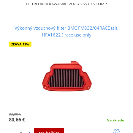
FILTRO ARIA KAWASAKI VERSYS 650 '15 COMP
Výkonný vzduchový filter BMC FM832/04RACE (alt.
HFA1622 ) race use only
ZĽAVA 13%
93,00 €
80,66 €
Na sklade