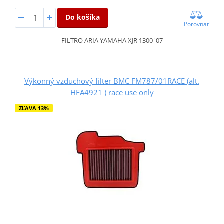
Do košíka
Porovnať
FILTRO ARIA YAMAHA XJR 1300 '07
Výkonný vzduchový filter BMC FM787/01RACE (alt.
HFA4921 ) race use only
ZĽAVA 13%