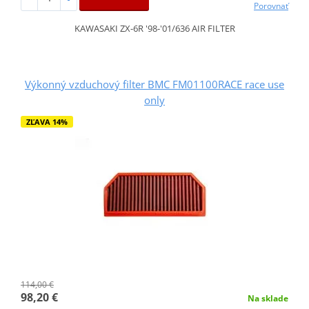
Porovnať
KAWASAKI ZX-6R '98-'01/636 AIR FILTER
Výkonný vzduchový filter BMC FM01100RACE race use
only
ZĽAVA 14%
114,00 €
98,20 €
Na sklade