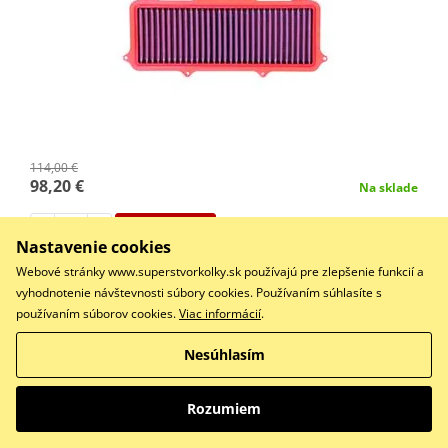
114,00 €
98,20 €
Na sklade
Do košíka
Nastavenie cookies
Porovnať
Webové stránky www.superstvorkolky.sk používajú pre zlepšenie funkcií a
FILTRO ARIA HONDA CB 1000 R '18 COMP.
vyhodnotenie návštevnosti súbory cookies. Používaním súhlasíte s
používaním súborov cookies.
Viac informácií
.
Nesúhlasím
Výkonný vzduchový filter BMC FM01026RACE race use
only
Rozumiem
ZĽAVA 14%