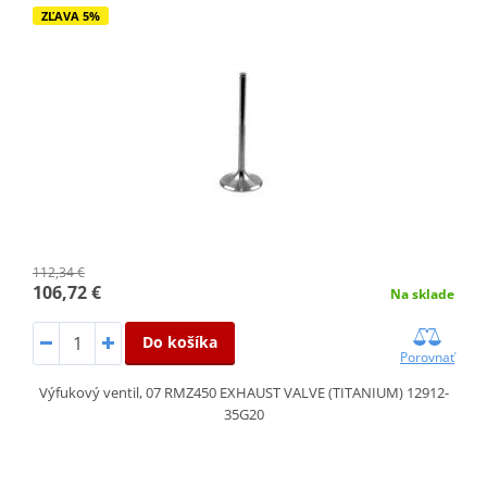
ZĽAVA 5%
112,34 €
106,72 €
Na sklade
Do košíka
Porovnať
Výfukový ventil, 07 RMZ450 EXHAUST VALVE (TITANIUM) 12912-
35G20