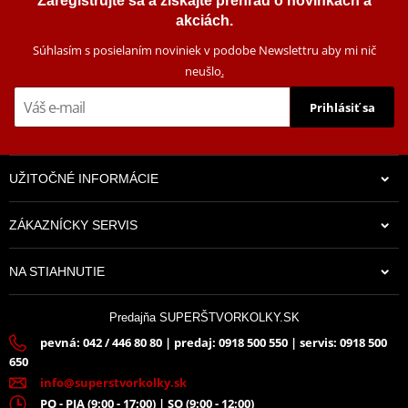
Zaregistrujte sa a získajte prehľad o novinkách a
akciách.
Súhlasím s posielaním noviniek v podobe Newslettru aby mi nič
neušlo
.
Prihlásiť sa
UŽITOČNÉ INFORMÁCIE
ZÁKAZNÍCKY SERVIS
NA STIAHNUTIE
Predajňa SUPERŠTVORKOLKY.SK
pevná: 042 / 446 80 80 | predaj: 0918 500 550 | servis: 0918 500
650
info@superstvorkolky.sk
PO - PIA (9:00 - 17:00) | SO (9:00 - 12:00)