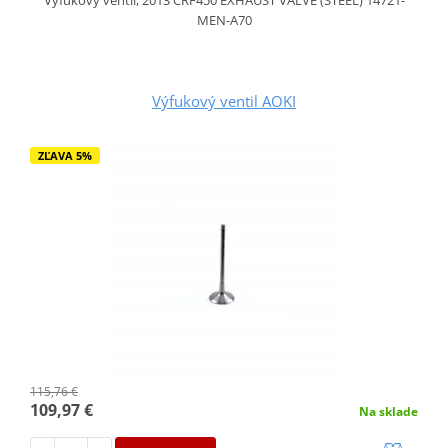
Výfukový ventil, 2013 CRF450 EXHAUST VALVE (STEEL) 14721-
MEN-A70
Výfukový ventil AOKI
ZĽAVA 5%
115,76 €
109,97 €
Na sklade