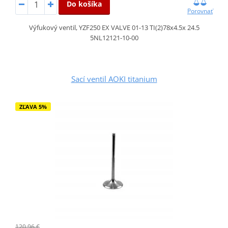
Do košíka
Porovnať
Výfukový ventil, YZF250 EX VALVE 01-13 TI(2)78x4.5x 24.5
5NL12121-10-00
Sací ventil AOKI titanium
ZĽAVA 5%
120,96 €