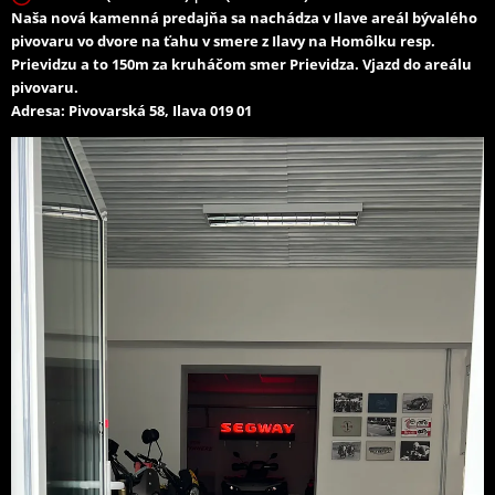
Naša nová kamenná predajňa sa nachádza v Ilave areál bývalého
pivovaru vo dvore na ťahu v smere z Ilavy na Homôlku resp.
Prievidzu a to 150m za kruháčom smer Prievidza. Vjazd do areálu
pivovaru.
Adresa: Pivovarská 58, Ilava 019 01