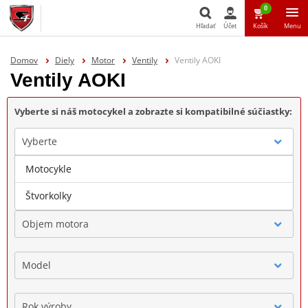
0
Hľadať
Účet
Košík
Menu
Hľadať
Domov
Diely
Motor
Ventily
Ventily AOKI
Ventily AOKI
Vyberte si náš motocykel a zobrazte si kompatibilné súčiastky:
Vyberte
Motocykle
Značka
Štvorkolky
Objem motora
Model
Rok výroby