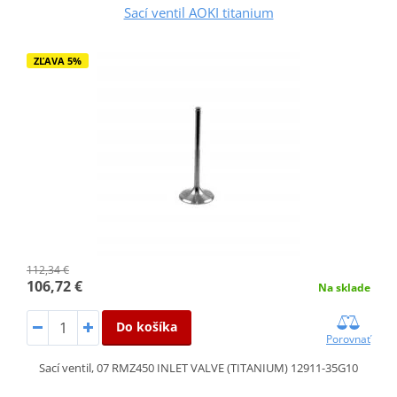
Sací ventil AOKI titanium
ZĽAVA 5%
112,34 €
106,72 €
Na sklade
Do košíka
Porovnať
Sací ventil, 07 RMZ450 INLET VALVE (TITANIUM) 12911-35G10