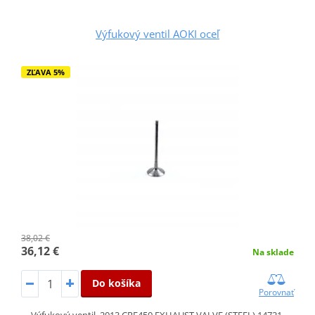
Výfukový ventil AOKI oceľ
ZĽAVA 5%
38,02 €
36,12 €
Na sklade
Do košíka
Porovnať