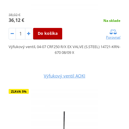
38,02 €
36,12 €
Na sklade
Do košíka
Porovnať
Výfukový ventil, 04-07 CRF250 R/X EX VALVE (S.STEEL) 14721-KRN-
670 08/09 X
Výfukový ventil AOKI
ZĽAVA 5%