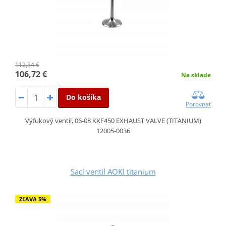
112,34 €
106,72 €
Na sklade
Do košíka
Porovnať
Výfukový ventil, 06-08 KXF450 EXHAUST VALVE (TITANIUM)
12005-0036
Sací ventil AOKI titanium
ZĽAVA 5%