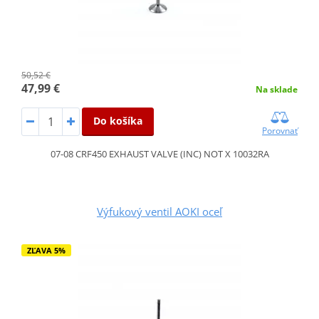
50,52 €
47,99 €
Na sklade
Do košíka
Porovnať
07-08 CRF450 EXHAUST VALVE (INC) NOT X 10032RA
Výfukový ventil AOKI oceľ
ZĽAVA 5%