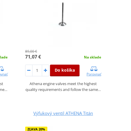
89,00 €
71,07 €
lade
Na sklade
Do košíka
ovnať
Porovnať
st
Athena engine valves meet the highest
ame…
quality requirements and follow the same…
Výfukový ventil ATHENA Titán
ZĽAVA 20%