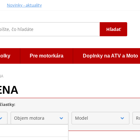
Novinky - aktuality
Hľadať
kolky
Pre motorkára
Doplnky na ATV a Moto
NA
HENA
čiastky:
Objem motora
Model
R