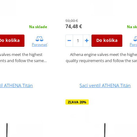
93,00 €
74,48 €
Na sklade
Na sk
Do košíka
Do košíka
Porovnať
Por
valves meet the highest
Athena engine valves meet the highe
ents and follow the same…
quality requirements and follow the s
til ATHENA Titán
Sací ventil ATHENA Titán
ZĽAVA 20%