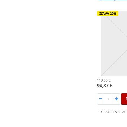
ZĽAVA 20%
119,00 €
94,87 €
EXHAUST VALVE 