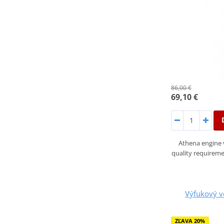
86,00 €
69,10 €
Athena engine 
quality requirem
Výfukový v
ZĽAVA 20%