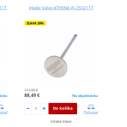
11T
Intake Valve ATHENA VI-250211T
ZĽAVA 20%
111,00 €
88,49 €
Na objednávku
ávku
Do košíka
Porovnať
ovnať
Intake Valve