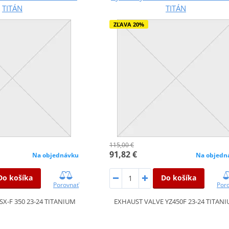
TITÁN
TITÁN
ZĽAVA 20%
115,00 €
91,82 €
Na objednávku
Na objedn
Do košíka
Do košíka
Porovnať
Por
SX-F 350 23-24 TITANIUM
EXHAUST VALVE YZ450F 23-24 TITAN