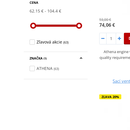
CENA
62.15 €
104.4 €
93,00 €
74,06 €
Zľavová akcie
(63)
Athena engine 
quality requirem
ZNAČKA
(1)
ATHENA
(63)
Sací ven
ZĽAVA 20%