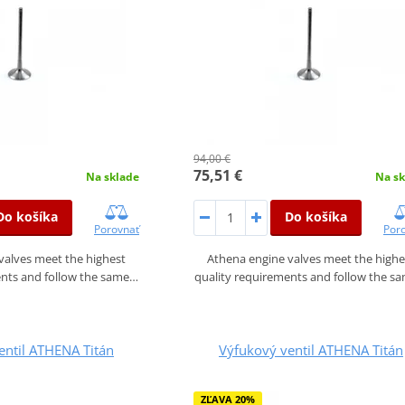
94,00 €
75,51 €
Na sklade
Na sk
Do košíka
Do košíka
Porovnať
Por
valves meet the highest
Athena engine valves meet the highe
ents and follow the same…
quality requirements and follow the s
entil ATHENA Titán
Výfukový ventil ATHENA Titán
ZĽAVA 20%