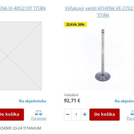
HENA VI-485210T TITÁN
Výfukový ventil ATHENA VE-2702
TITÁN
ZĽAVA 20%
116,00 €
92,71 €
Na objednávku
Na objedn
Do košíka
Do košíka
Porovnať
Por
YZ450F 23-24 TITANIUM