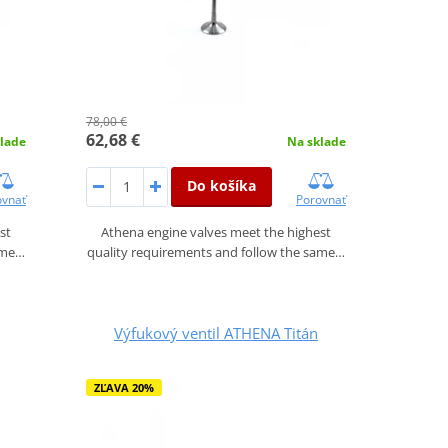
78,00 €
62,68 €
lade
Na sklade
Do košíka
ovnať
Porovnať
st
Athena engine valves meet the highest
ame…
quality requirements and follow the same…
Výfukový ventil ATHENA Titán
ZĽAVA 20%