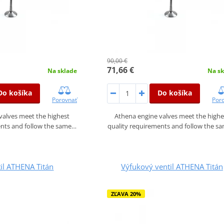
90,00 €
71,66 €
Na sklade
Na sk
Do košíka
Do košíka
Porovnať
Por
valves meet the highest
Athena engine valves meet the highe
ents and follow the same…
quality requirements and follow the s
til ATHENA Titán
Výfukový ventil ATHENA Titán
ZĽAVA 20%