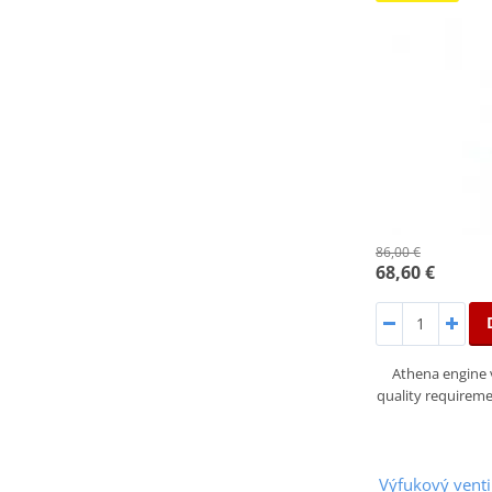
86,00 €
68,60 €
Athena engine 
quality requirem
Výfukový vent