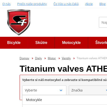
O nás
Prečo naše produkty
Čo Vás u nás čaká
Akcie
Blog
Bicykle
Skútre
Motocykle
Štvor
Domov
Diely
Motor
Ventily
Titanium valves ATHE
Titanium valves AT
Vyberte si náš motocykel a zobrazte si kompatibilné sú
Vyberte
Značka
Motocykle