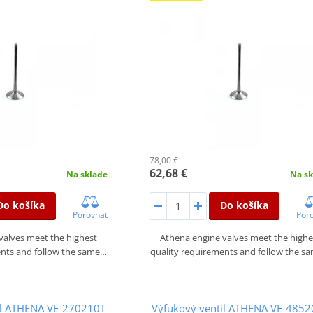
78,00 €
62,68 €
Na sklade
Na sk
Do košíka
Do košíka
Porovnať
Por
valves meet the highest
Athena engine valves meet the highe
ents and follow the same…
quality requirements and follow the s
il ATHENA VE-270210T
Výfukový ventil ATHENA VE-4852