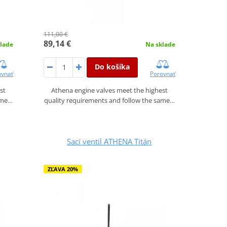
111,00 €
89,14 €
lade
Na sklade
Do košíka
ovnať
Porovnať
st
Athena engine valves meet the highest
ame…
quality requirements and follow the same…
Sací ventil ATHENA Titán
ZĽAVA 20%