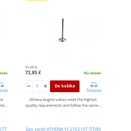
91,00 €
72,85 €
lade
Na sklade
Do košíka
ovnať
Porovnať
st
Athena engine valves meet the highest
ame…
quality requirements and follow the same…
07T
Sací ventil ATHENA VI-270210T TITÁN