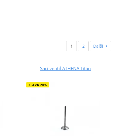
1
2
Ďalší
Sací ventil ATHENA Titán
ZĽAVA 20%