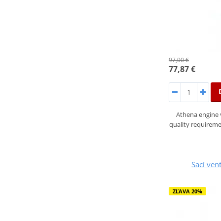
97,00 €
77,87 €
Athena engine 
quality requirem
Sací ven
ZĽAVA 20%