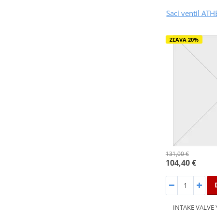
Sací ventil AT
ZĽAVA 20%
131,00 €
104,40 €
INTAKE VALVE 