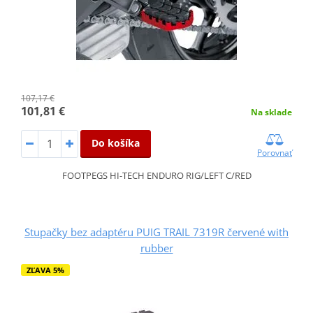
107,17 €
101,81 €
Na sklade
Do košíka
Porovnať
FOOTPEGS HI-TECH ENDURO RIG/LEFT C/RED
Stupačky bez adaptéru PUIG TRAIL 7319R červené with
rubber
ZĽAVA 5%