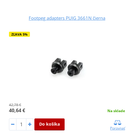
Footpeg adapters PUIG 3661N čierna
ZĽAVA 5%
42,78 €
40,64 €
Na sklade
Do košíka
Porovnať