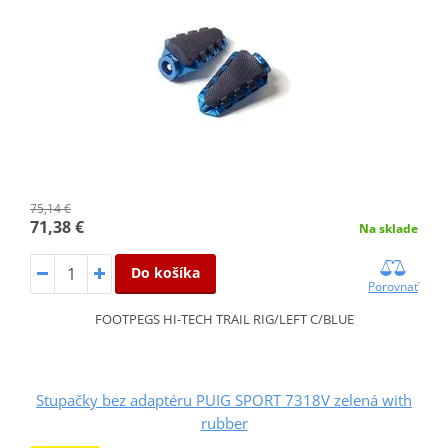
75,14 €
71,38 €
Na sklade
Do košíka
Porovnať
FOOTPEGS HI-TECH TRAIL RIG/LEFT C/BLUE
Stupačky bez adaptéru PUIG SPORT 7318V zelená with
rubber