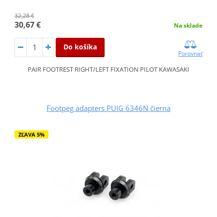
32,28 €
30,67 €
Na sklade
Do košíka
Porovnať
PAIR FOOTREST RIGHT/LEFT FIXATION PILOT KAWASAKI
Footpeg adapters PUIG 6346N čierna
ZĽAVA 5%