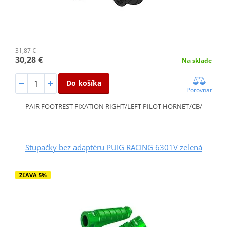
31,87 €
30,28 €
Na sklade
Do košíka
Porovnať
PAIR FOOTREST FIXATION RIGHT/LEFT PILOT HORNET/CB/
Stupačky bez adaptéru PUIG RACING 6301V zelená
ZĽAVA 5%