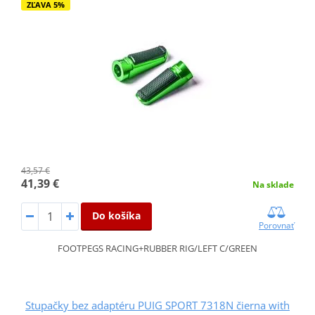
ZĽAVA 5%
43,57 €
41,39 €
Na sklade
Do košíka
Porovnať
FOOTPEGS RACING+RUBBER RIG/LEFT C/GREEN
Stupačky bez adaptéru PUIG SPORT 7318N čierna with