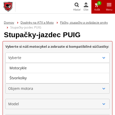
0
Hľadať
Účet
Košík
Menu
Hľadať
Domov
Doplnky na ATV a Moto
Páčky, stupačky a ovládacie prvky
Stupačky-jazdec PUIG
Stupačky-jazdec PUIG
Vyberte si náš motocykel a zobrazte si kompatibilné súčiastky:
Vyberte
Motocykle
Značka
Štvorkolky
Objem motora
Model