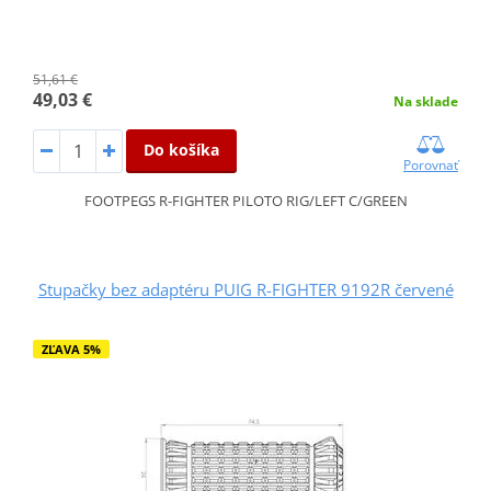
51,61 €
49,03 €
Na sklade
Do košíka
Porovnať
FOOTPEGS R-FIGHTER PILOTO RIG/LEFT C/GREEN
Stupačky bez adaptéru PUIG R-FIGHTER 9192R červené
ZĽAVA 5%