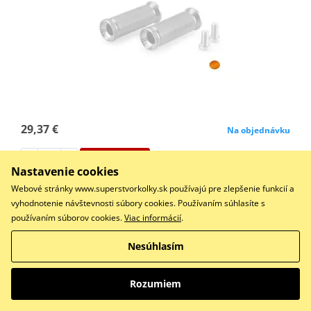
29,37 €
Na objednávku
Do košíka
Nastavenie cookies
Porovnať
Webové stránky www.superstvorkolky.sk používajú pre zlepšenie funkcií a
Evolution Footpegs TRIUMPH BONNEVILLE SPEEDMASTER 2026
vyhodnotenie návštevnosti súbory cookies. Používaním súhlasíte s
používaním súborov cookies.
Viac informácií
.
Nesúhlasím
Stupačky PUIG EVOLUTION 22600Y titán
Rozumiem