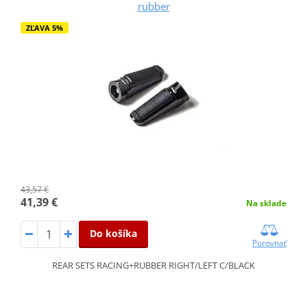
rubber
ZĽAVA 5%
43,57 €
41,39 €
Na sklade
Do košíka
Porovnať
REAR SETS RACING+RUBBER RIGHT/LEFT C/BLACK