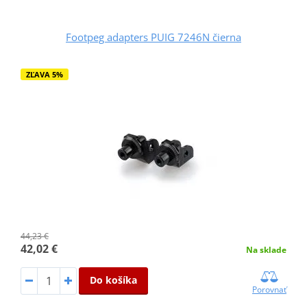
Footpeg adapters PUIG 7246N čierna
ZĽAVA 5%
44,23 €
42,02 €
Na sklade
Do košíka
Porovnať