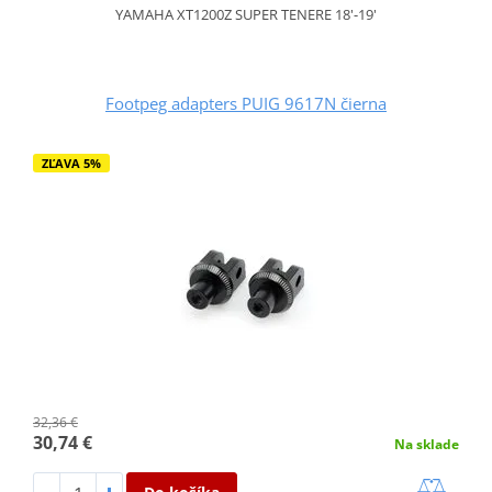
YAMAHA XT1200Z SUPER TENERE 18'-19'
Footpeg adapters PUIG 9617N čierna
ZĽAVA 5%
32,36 €
30,74 €
Na sklade