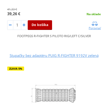
41,33 €
39,26 €
Na sklade
Do košíka
Porovnať
FOOTPEGS R-FIGHTER S PILOTO RIG/LEFT C/SILVER
Stupačky bez adaptéru PUIG R-FIGHTER 9192V zelená
ZĽAVA 5%