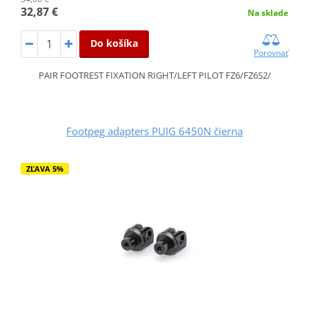
32,87 €
Na sklade
Do košíka
Porovnať
PAIR FOOTREST FIXATION RIGHT/LEFT PILOT FZ6/FZ6S2/
Footpeg adapters PUIG 6450N čierna
ZĽAVA 5%