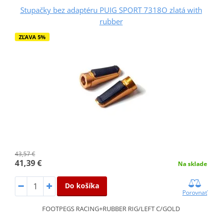
Stupačky bez adaptéru PUIG SPORT 7318O zlatá with
rubber
ZĽAVA 5%
43,57 €
41,39 €
Na sklade
Do košíka
Porovnať
FOOTPEGS RACING+RUBBER RIG/LEFT C/GOLD