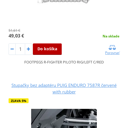
51,61 €
49,03 €
Na sklade
Do košíka
Porovnať
FOOTPEGS R-FIGHTER PILOTO RIG/LEFT C/RED
Stupačky bez adaptéru PUIG ENDURO 7587R červené
with rubber
ZĽAVA 5%