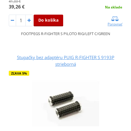
41,33 €
39,26 €
Na sklade
Do košíka
Porovnať
FOOTPEGS R-FIGHTER S PILOTO RIG/LEFT C/GREEN
Stupačky bez adaptéru PUIG R-FIGHTER S 9193P
strieborná
ZĽAVA 5%