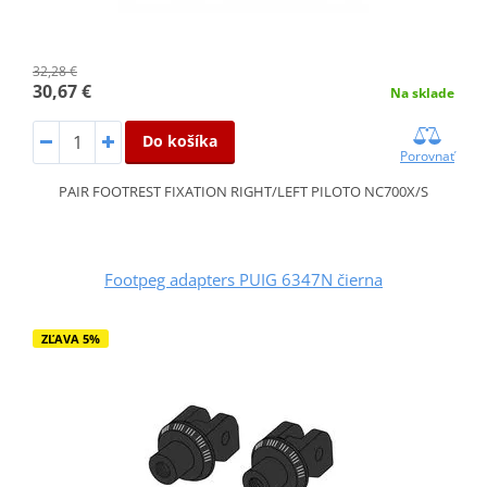
32,28 €
30,67 €
Na sklade
Do košíka
Porovnať
PAIR FOOTREST FIXATION RIGHT/LEFT PILOTO NC700X/S
Footpeg adapters PUIG 6347N čierna
ZĽAVA 5%