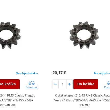
20,17 €
Na objednávku
Na objedn
Do košíka
Do košíka
Porovnať
Por
12-14 RMS Classic Piaggio
Kickstart gear Z12-13 RMS Classic Piag
VNA/VNB1-4T/150cc VBA
Vespa 125cc VNB5-6T/VNA/Super 0586
9026-48348
132497