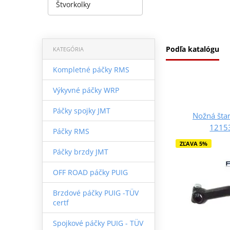
Štvorkolky
Podľa katalógu
KATEGÓRIA
Kompletné páčky RMS
Výkyvné páčky WRP
Páčky spojky JMT
Nožná šta
1215
Páčky RMS
ZĽAVA 5%
Páčky brzdy JMT
OFF ROAD páčky PUIG
Brzdové páčky PUIG -TÜV
certf
Spojkové páčky PUIG - TÜV