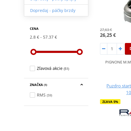
Dopredaj - páčky brzdy
CENA
27,63 €
26,25 €
2.8 €
57.37 €
PIGNONE M.M
Zľavová akcie
(51)
ZNAČKA
Puzdro sta
(1)
1
RMS
(59)
ZĽAVA 5%