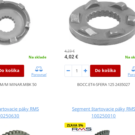
4,23 €
4,02 €
Na sklade
Na sk
Do košíka
Do košíka
Porovnať
Por
.M/M MINAR.MBK 50
BOCC.ET4-SFERA 125 2435027
artovacie páky RMS
Segment štartovacie páky RM
00250630
100250010
ZĽAVA 5%