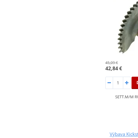
45,09 €
42,84 €
SETT.M/M R
Výbava Kick