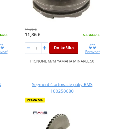
11,96 €
11,36 €
lade
Na sklade
Do košíka
ovnať
Porovnať
PIGNONE M/M YAMAHA MINAREL.50
S
Segment štartovacie páky RMS
100250680
ZĽAVA 5%