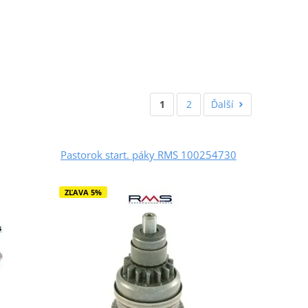
1
2
Ďalší
Pastorok start. páky RMS 100254730
ZĽAVA 5%