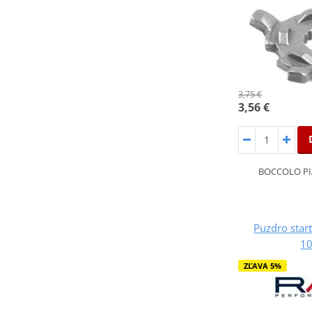
3,75 €
3,56 €
BOCCOLO PI
Puzdro sta
1
ZĽAVA 5%