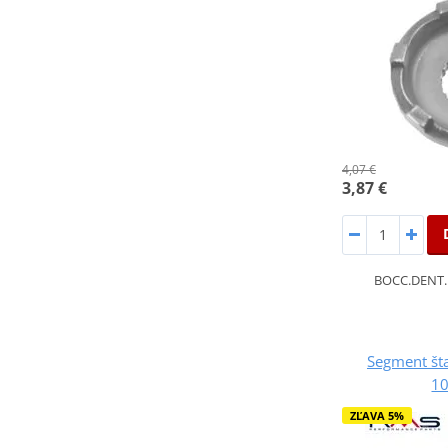
4,07 €
3,87 €
BOCC.DENT
Segment št
1
ZĽAVA 5%