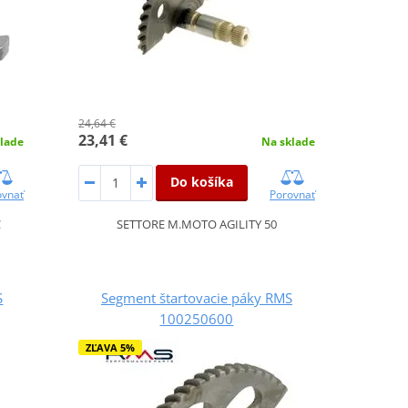
24,64 €
23,41 €
lade
Na sklade
Do košíka
ovnať
Porovnať
C
SETTORE M.MOTO AGILITY 50
S
Segment štartovacie páky RMS
100250600
ZĽAVA 5%