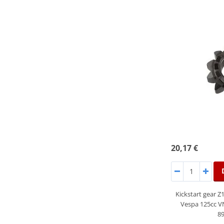
20,17 €
Kickstart gear Z
Vespa 125cc 
8