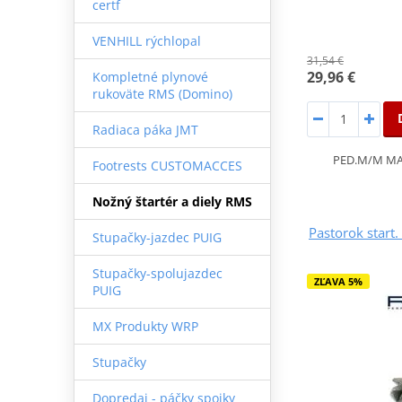
certf
VENHILL rýchlopal
31,54 €
29,96 €
Kompletné plynové
rukoväte RMS (Domino)
Radiaca páka JMT
PED.M/M MA
Footrests CUSTOMACCES
Nožný štartér a diely RMS
Pastorok star
Stupačky-jazdec PUIG
Stupačky-spolujazdec
ZĽAVA 5%
PUIG
MX Produkty WRP
Stupačky
Dopredaj - páčky spojky