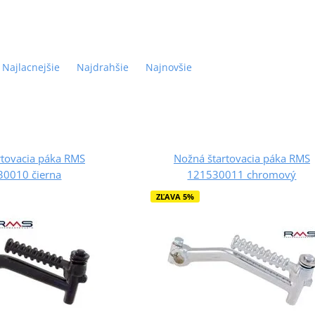
Najlacnejšie
Najdrahšie
Najnovšie
rtovacia páka RMS
Nožná štartovacia páka RMS
30010 čierna
121530011 chromový
ZĽAVA 5%