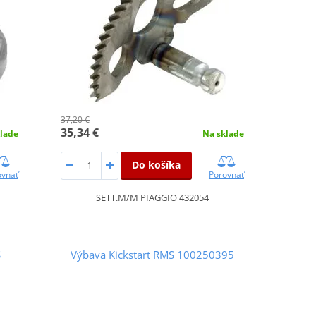
37,20 €
35,34 €
lade
Na sklade
Do košíka
ovnať
Porovnať
SETT.M/M PIAGGIO 432054
S
Výbava Kickstart RMS 100250395