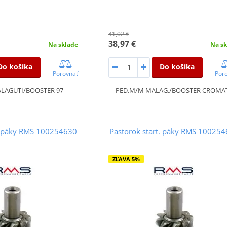
41,02 €
38,97 €
Na sklade
Na sk
Do košíka
Do košíka
Porovnať
Por
LAGUTI/BOOSTER 97
PED.M/M MALAG./BOOSTER CROMA
t. páky RMS 100254630
Pastorok start. páky RMS 10025
ZĽAVA 5%