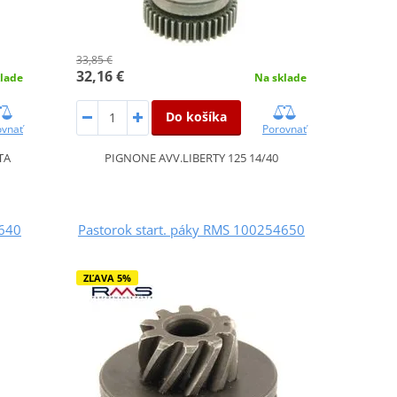
33,85 €
32,16 €
Na sklade
lade
Do košíka
Porovnať
ovnať
PIGNONE AVV.LIBERTY 125 14/40
TA
4640
Pastorok start. páky RMS 100254650
ZĽAVA 5%