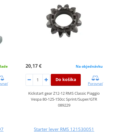
20,17 €
Na objednávku
lade
Do košíka
Porovnať
ovnať
Kickstart gear Z12-12 RMS Classic Piaggio
Vespa 80-125-150cc Sprint/Super/GTR
089229
97
Starter lever RMS 121530051