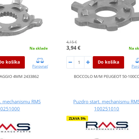
4,15 €
3,94 €
Na sklade
Na sk
Do košíka
Do košíka
Porovnať
Por
AGGIO 4MM 2433862
BOCCOLO M/M PEUGEOT 50-100C
rt. mechanismu RMS
Puzdro start. mechanismu RM
00251000
100251010
ZĽAVA 5%