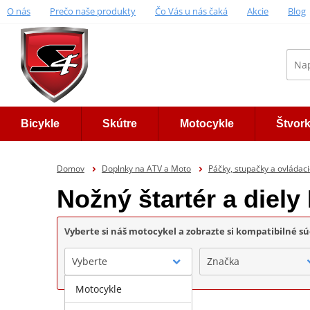
O nás
Prečo naše produkty
Čo Vás u nás čaká
Akcie
Blog
Bicykle
Skútre
Motocykle
Štvor
Domov
Doplnky na ATV a Moto
Páčky, stupačky a ovládaci
Nožný štartér a diel
Vyberte si náš motocykel a zobrazte si kompatibilné sú
Vyberte
Značka
Motocykle