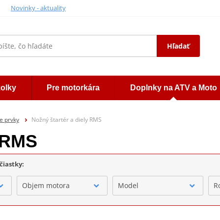
Novinky - aktuality
Hľadať
kolky
Pre motorkára
Doplnky na ATV a Moto
e prvky
Nožný štartér a diely RMS
y RMS
čiastky:
Objem motora
Model
R