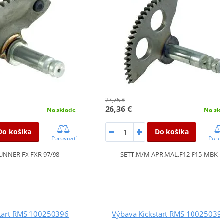
27,75 €
26,36 €
Na sklade
Na sk
Do košíka
Do košíka
Porovnať
Por
UNNER FX FXR 97/98
SETT.M/M APR.MAL.F12-F15-MBK
start RMS 100250396
Výbava Kickstart RMS 1002503