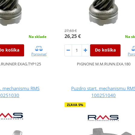
27,63 €
26,25 €
Na sklade
Na sk
Do košíka
Do košíka
Porovnať
Por
.RUNNER EXAG.TYP125
PIGNONE M.M.RUNN.EXA.180
rt. mechanismu RMS
Puzdro start. mechanismu RM
00251030
100251040
ZĽAVA 5%