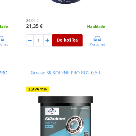
24,00 €
21,35 €
lade
Na sklade
Do košíka
ovnať
Porovnať
 PRO
Grease SILKOLENE PRO RG2 0,5 l
ZĽAVA 11%