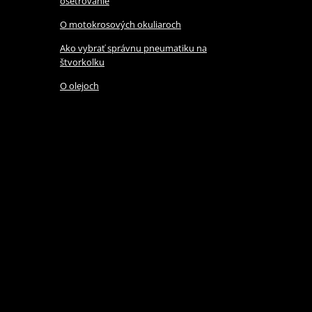
ošetrovanie
O motokrosových okuliaroch
Ako vybrať správnu pneumatiku na
štvorkolku
O olejoch