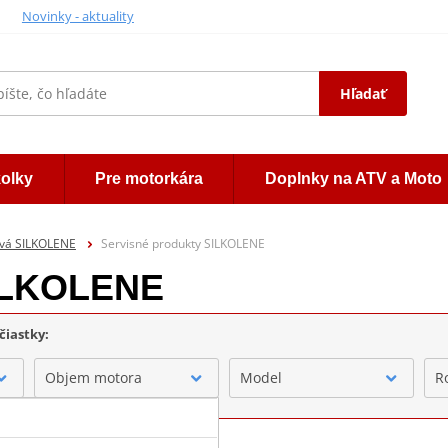
Novinky - aktuality
Hľadať
kolky
Pre motorkára
Doplnky na ATV a Moto
ivá SILKOLENE
Servisné produkty SILKOLENE
SILKOLENE
čiastky:
Objem motora
Model
R