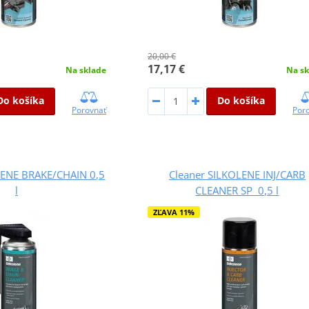
20,00 €
17,17 €
Na sklade
Na sk
Do košíka
Do košíka
Porovnať
Por
LENE BRAKE/CHAIN 0,5
Cleaner SILKOLENE INJ/CARB
l
CLEANER SP 0,5 l
ZĽAVA 11%