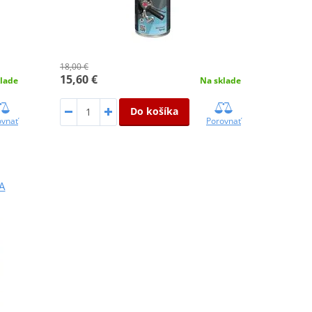
18,00 €
15,60 €
Na sklade
lade
Do košíka
Porovnať
ovnať
A