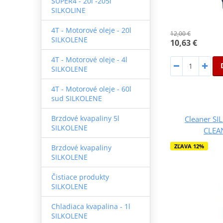
SUPER4 - 20l -205l
SILKOLINE
4T - Motorové oleje - 20l
12,00 €
SILKOLENE
10,63 €
4T - Motorové oleje - 4l
SILKOLENE
4T - Motorové oleje - 60l
sud SILKOLENE
Brzdové kvapaliny 5l
Cleaner S
SILKOLENE
CLEAN
ZĽAVA 12%
Brzdové kvapaliny
SILKOLENE
Čistiace produkty
SILKOLENE
Chladiaca kvapalina - 1l
SILKOLENE