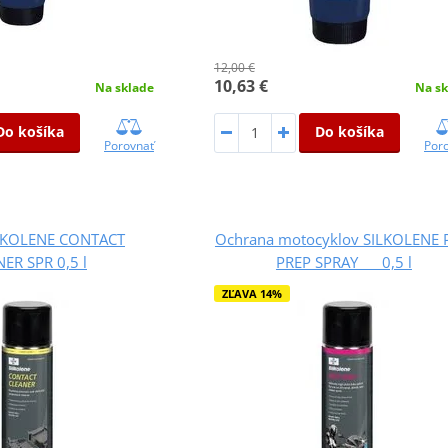
12,00 €
10,63 €
Na sklade
Na sk
Do košíka
Do košíka
Porovnať
Por
ILKOLENE CONTACT
Ochrana motocyklov SILKOLENE
ER SPR 0,5 l
PREP SPRAY 0,5 l
ZĽAVA 14%