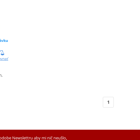
ávku
ovnať
u
m,
1
podobe Newslettru aby mi nič neušlo
.