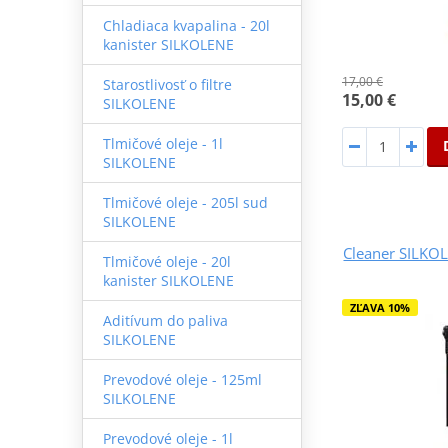
Chladiaca kvapalina - 20l
kanister SILKOLENE
17,00 €
Starostlivosť o filtre
15,00 €
SILKOLENE
Tlmičové oleje - 1l
SILKOLENE
Tlmičové oleje - 205l sud
SILKOLENE
Cleaner SILKO
Tlmičové oleje - 20l
kanister SILKOLENE
ZĽAVA 10%
Aditívum do paliva
SILKOLENE
Prevodové oleje - 125ml
SILKOLENE
Prevodové oleje - 1l