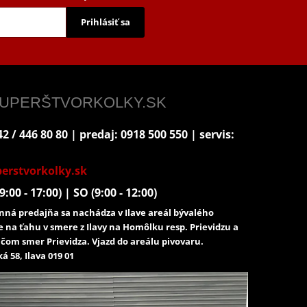
Prihlásiť sa
 SUPERŠTVORKOLKY.SK
2 / 446 80 80 | predaj: 0918 500 550 | servis:
erstvorkolky.sk
9:00 - 17:00) | SO (9:00 - 12:00)
ná predajňa sa nachádza v Ilave areál bývalého
e na ťahu v smere z Ilavy na Homôlku resp. Prievidzu a
čom smer Prievidza. Vjazd do areálu pivovaru.
á 58, Ilava 019 01