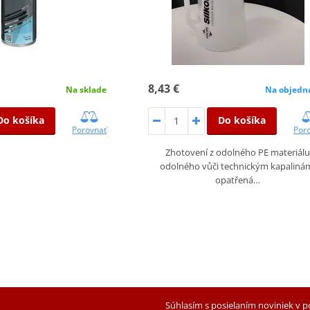
8,43 €
Na sklade
Na objedn
Do košíka
Do košíka
Porovnať
Por
Zhotovení z odolného PE materiál
odolného vůči technickým kapaliná
opatřená…
Súhlasím s posielaním noviniek v 