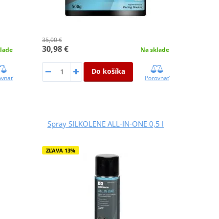
35,00 €
30,98 €
Na sklade
lade
Do košíka
Porovnať
ovnať
Spray SILKOLENE ALL-IN-ONE 0,5 l
ZĽAVA 13%