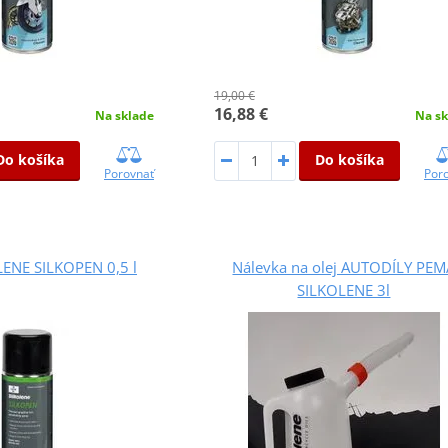
19,00 €
16,88 €
Na sklade
Na sk
Do košíka
Do košíka
Porovnať
Por
LENE SILKOPEN 0,5 l
Nálevka na olej AUTODÍLY PEM
SILKOLENE 3l