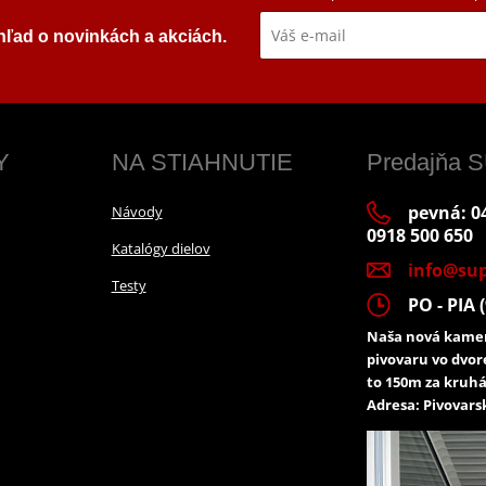
ehľad o novinkách a akciách.
Y
NA STIAHNUTIE
Predajňa
pevná: 04
Návody
0918 500 650
Katalógy dielov
info@sup
Testy
PO - PIA (
Naša nová kamen
pivovaru vo dvor
to 150m za kruhá
Adresa: Pivovarsk