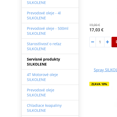
SILKOLENE
Prevodové oleje - 4l
SILKOLENE
19,00 €
Prevodové oleje - 500ml
17,03 €
SILKOLENE
Starostlivosť o reťaz
SILKOLENE
Servisné produkty
SILKOLENE
Spray SILKO
4T Motorové oleje
SILKOLENE
ZĽAVA 10%
Prevodové oleje
SILKOLENE
Chladiace kvapaliny
SILKOLENE