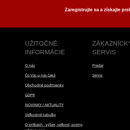
Zaregistrujte sa a získajte pr
UŽITOČNÉ
ZÁKAZNÍCK
INFORMÁCIE
SERVIS
O nás
Predaj
Čo Vás u nás čaká
Servis
Obchodné podmienky
GDPR
NOVINKY / AKTUALITY
Veľkostné tabuľky
O prilbách - výber, veľkosť, pojmy,