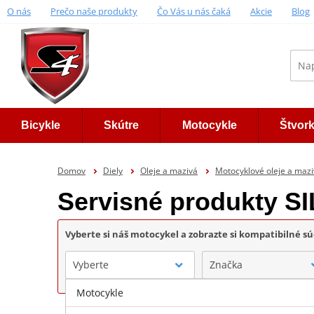
O nás
Prečo naše produkty
Čo Vás u nás čaká
Akcie
Blog
Bicykle
Skútre
Motocykle
Štvor
Domov
Diely
Oleje a mazivá
Motocyklové oleje a maz
Servisné produkty 
Vyberte si náš motocykel a zobrazte si kompatibilné sú
Vyberte
Značka
Motocykle