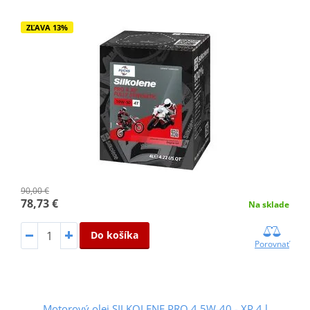
ZĽAVA 13%
90,00 €
78,73 €
Na sklade
Do košíka
Porovnať
Motorový olej SILKOLENE PRO 4 5W-40 - XP 4 l