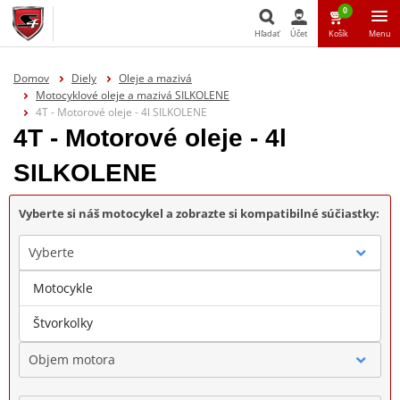
0
Hľadať
Účet
Košík
Menu
Hľadať
Domov
Diely
Oleje a mazivá
Motocyklové oleje a mazivá SILKOLENE
4T - Motorové oleje - 4l SILKOLENE
4T - Motorové oleje - 4l
SILKOLENE
Vyberte si náš motocykel a zobrazte si kompatibilné súčiastky:
Vyberte
Motocykle
Značka
Štvorkolky
Objem motora