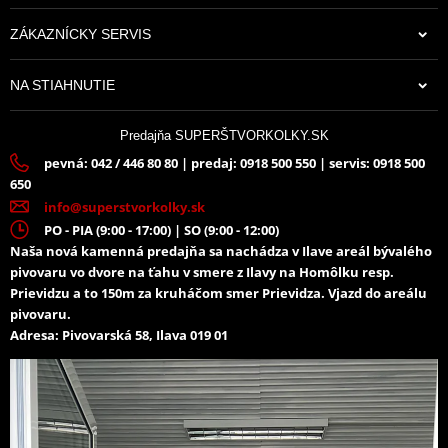
ZÁKAZNÍCKY SERVIS
NA STIAHNUTIE
Predajňa SUPERŠTVORKOLKY.SK
pevná: 042 / 446 80 80 | predaj: 0918 500 550 | servis: 0918 500
650
info@superstvorkolky.sk
PO - PIA (9:00 - 17:00) | SO (9:00 - 12:00)
Naša nová kamenná predajňa sa nachádza v Ilave areál bývalého
pivovaru vo dvore na ťahu v smere z Ilavy na Homôlku resp.
Prievidzu a to 150m za kruháčom smer Prievidza. Vjazd do areálu
pivovaru.
Adresa: Pivovarská 58, Ilava 019 01