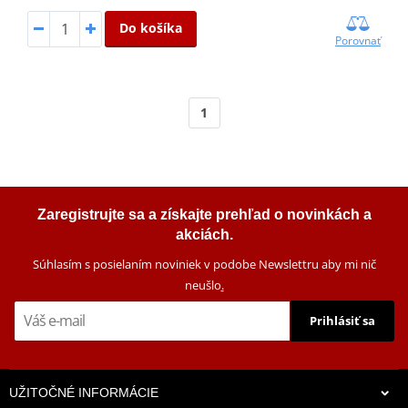
Do košíka
Porovnať
1
Zaregistrujte sa a získajte prehľad o novinkách a
akciách.
Súhlasím s posielaním noviniek v podobe Newslettru aby mi nič
neušlo
.
Prihlásiť sa
UŽITOČNÉ INFORMÁCIE