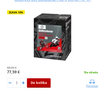
ZĽAVA 12%
88,00 €
77,59 €
Na sklade
Do košíka
Porovnať