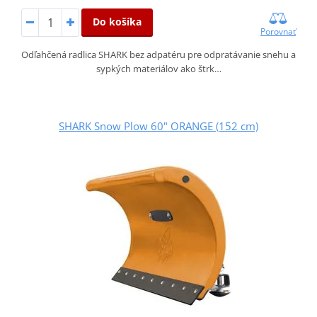
Do košíka
Porovnať
Odľahčená radlica SHARK bez adpatéru pre odpratávanie snehu a
sypkých materiálov ako štrk…
SHARK Snow Plow 60" ORANGE (152 cm)