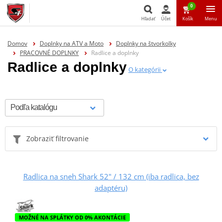
0
Hľadať
Účet
Košík
Menu
Hľadať
Domov
Doplnky na ATV a Moto
Doplnky na štvorkolky
PRACOVNÉ DOPLNKY
Radlice a doplnky
Radlice a doplnky
O kategórii
Zobraziť filtrovanie
Radlica na sneh Shark 52" / 132 cm (iba radlica, bez
adaptéru)
MOŽNÉ NA SPLÁTKY OD 0% AKONTÁCIE