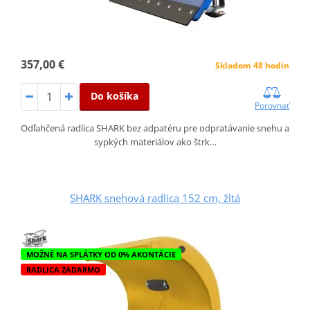
357,00 €
Skladom 48 hodin
Do košíka
Porovnať
Odľahčená radlica SHARK bez adpatéru pre odpratávanie snehu a
sypkých materiálov ako štrk…
SHARK snehová radlica 152 cm, žltá
MOŽNÉ NA SPLÁTKY OD 0% AKONTÁCIE
RADLICA ZADARMO