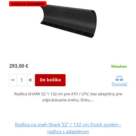
RADLICA ZADARMO
293,00 €
Skladom
Do košíka
Porovnať
Radlica SHARK 52 "/ 132 cm pre ATV / UTV, bez adaptéra, pre
odpratávanie snehu, štrku,…
Radlica na sneh Shark 52" / 132 cm Quick systém -
radlica s adaptérom