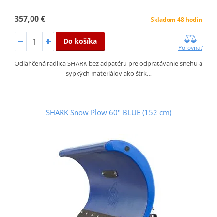
357,00 €
Skladom 48 hodin
Do košíka
Porovnať
Odľahčená radlica SHARK bez adpatéru pre odpratávanie snehu a
sypkých materiálov ako štrk…
SHARK Snow Plow 60" BLUE (152 cm)