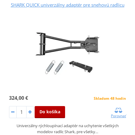
SHARK QUICK univerzálny adaptér pre snehovú radlicu
324,00 €
Skladom 48 hodin
Do košíka
Porovnať
Univerzálny rýchloupínací adaptér na uchytenie všetkých
modelov radlíc Shark, pre všetky…