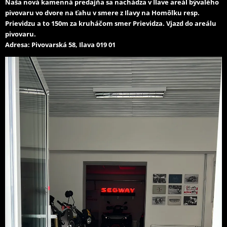
Naša nová kamenná predajňa sa nachádza v Ilave areál bývalého
pivovaru vo dvore na ťahu v smere z Ilavy na Homôlku resp.
Prievidzu a to 150m za kruháčom smer Prievidza. Vjazd do areálu
pivovaru.
Adresa: Pivovarská 58, Ilava 019 01