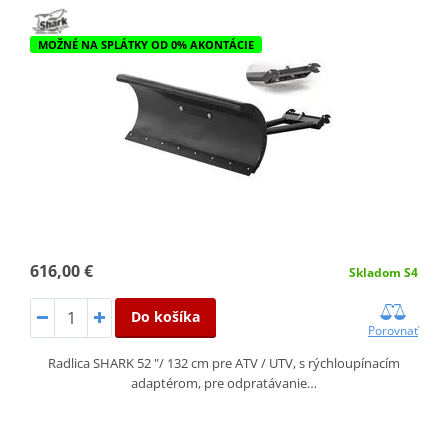
MOŽNÉ NA SPLÁTKY OD 0% AKONTÁCIE
616,00 €
Skladom S4
Do košíka
Porovnať
Radlica SHARK 52 "/ 132 cm pre ATV / UTV, s rýchloupínacím
adaptérom, pre odpratávanie…