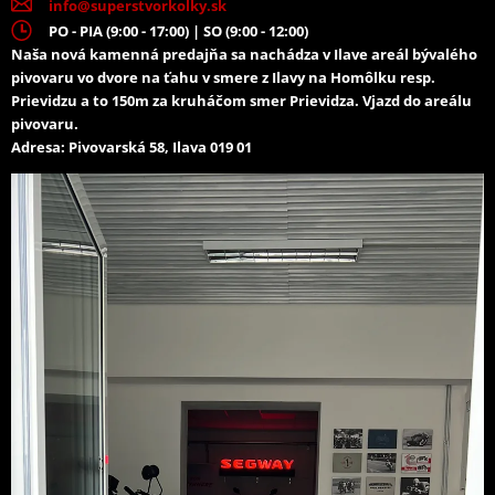
Jednoduchá manipulácia
info@superstvorkolky.sk
PO - PIA (9:00 - 17:00) | SO (9:00 - 12:00)
Mrazuvzdorná nehrdzavejúcej polyetylénová konštrukcia so
Naša nová kamenná predajňa sa nachádza v Ilave areál bývalého
spevňovacími rebrami
pivovaru vo dvore na ťahu v smere z Ilavy na Homôlku resp.
Prievidzu a to 150m za kruháčom smer Prievidza. Vjazd do areálu
Odpružená
pivovaru.
Adresa: Pivovarská 58, Ilava 019 01
Trvanlivý kovový brit
Nastaviteľná doľava aj doprava
Pre všetky typy štvorkoliek a UTV
Ovládanie pomocou elektrického navijaku (nie je súčasťou dodávky
- zvyčajne je navijak súčasťou štvorkolky)
Vynikajúci pomer ceny a kvality
Vďaka novému balenia je možné radlica zasielať ako bežnú
zásielku prepravnou službou
Adaptér s rýchloupínacím systémom.