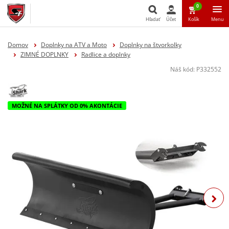
0
Hľadať
Účet
Košík
Menu
Hľadať
Domov
Doplnky na ATV a Moto
Doplnky na štvorkolky
ZIMNÉ DOPLNKY
Radlice a doplnky
Náš kód:
P332552
MOŽNÉ NA SPLÁTKY OD 0% AKONTÁCIE