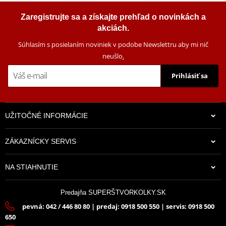
SHARK GARDEN 680, vozík za štvorkolku, čierny
typy štvorkoliek a UTV. Robustná mrazuodolná polyetylénová
Zaregistrujte sa a získajte prehľad o novinkách a
konštrukcia s výstužovacími rebrami. Inovatívne radlice SHARK
akciách.
majú vyššiu životnosť ako radlice oceľové, sú prevádzkovo tichšie a
šetrnejšie ku sťahované ploche, nehrdzavie a sú tiež šetrnejšie ku
Súhlasím s posielaním noviniek v podobe Newslettru aby mi nič
štvorkolke / UTV - aj za nízkych teplôt vykazujú miernu flexi, ktorá
neušlo
.
zmenšuje nárazové namáhanie rámu stroja. Radlica sa dodáva v
Prihlásiť sa
krabici.
Adaptér s QUICK rýchloupínacím systémom.
UŽITOČNÉ INFORMÁCIE
Vlastnosti:
ZÁKAZNÍCKY SERVIS
Šírka 52 "/ 132 cm
757,00 €
NA STIAHNUTIE
Skladom
Pre zhrňovanie snehu a ďalších sypkých materiálov - zeminy,
piesku, uhlia, štrku a pod.
Predajňa SUPERŠTVORKOLKY.SK
Zväčšená výška pre vysokú účinnosť sťahovanie
pevná: 042 / 446 80 80 | predaj: 0918 500 550 | servis: 0918 500
650