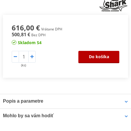
616,00 €
Vrátane DPH
500,81 €
Bez DPH
Skladom S4
Do košíka
(ks)
Popis a parametre
Radlica na sneh Shark 52 "/ 132 cm s rýchloupínacím
Mohlo by sa vám hodiť
adaptérom
Odolná odpružená radlica pre odpratávanie snehu a ďalších
sypkých materiálov ako je štrk, piesok, uhlie, mulč atď. Pre všetky