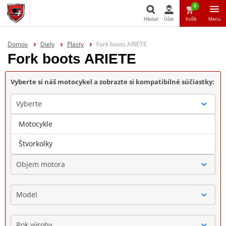
0
Hľadať
Účet
Košík
Menu
Hľadať
Domov
Diely
Plasty
Fork boots ARIETE
Fork boots ARIETE
Vyberte si náš motocykel a zobrazte si kompatibilné súčiastky:
Vyberte
Motocykle
Značka
Štvorkolky
Objem motora
Model
Rok výroby