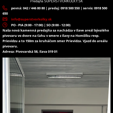
Predajňa SUPERŠTVORKOLKY.SK
pevná: 042 / 446 80 80 | predaj: 0918 500 550 | servis: 0918 500
650
info@superstvorkolky.sk
PO - PIA (9:00 - 17:00) | SO (9:00 - 12:00)
Naša nová kamenná predajňa sa nachádza v Ilave areál bývalého
pivovaru vo dvore na ťahu v smere z Ilavy na Homôlku resp.
Prievidzu a to 150m za kruháčom smer Prievidza. Vjazd do areálu
pivovaru.
Adresa: Pivovarská 58, Ilava 019 01