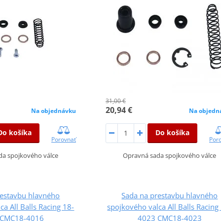
31,00 €
20,94 €
Na objednávku
Na objedn
Do košíka
Do košíka
Porovnať
Por
da spojkového válce
Opravná sada spojkového válce
restavbu hlavného
Sada na prestavbu hlavného
ca All Balls Racing 18-
spojkového valca All Balls Racing
 CMC18-4016
4023 CMC18-4023