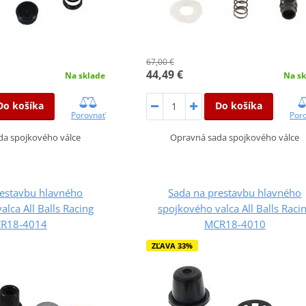
67,00 €
44,49 €
Na sklade
Na sk
Do košíka
Do košíka
Porovnať
Por
da spojkového válce
Opravná sada spojkového válce
restavbu hlavného
Sada na prestavbu hlavného
alca All Balls Racing
spojkového valca All Balls Raci
R18-4014
MCR18-4010
ZĽAVA 33%