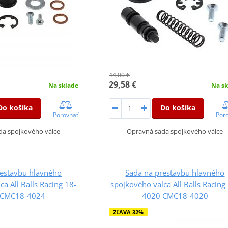
44,00 €
29,58 €
Na sklade
Na sk
Do košíka
Do košíka
Porovnať
Por
da spojkového válce
Opravná sada spojkového válce
restavbu hlavného
Sada na prestavbu hlavného
ca All Balls Racing 18-
spojkového valca All Balls Racing
 CMC18-4024
4020 CMC18-4020
ZĽAVA 32%