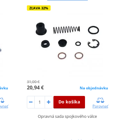
ZĽAVA 32%
31,00 €
20,94 €
ávku
Na objednávku
Do košíka
ovnať
Porovnať
Opravná sada spojkového válce