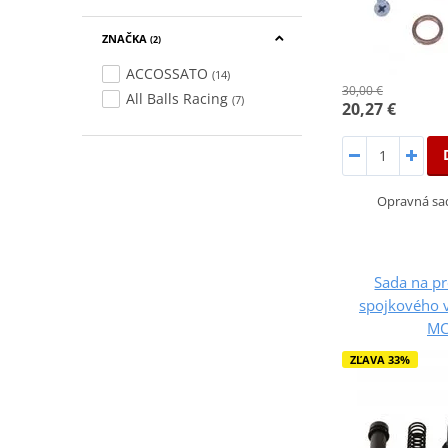
ZNAČKA
(2)
ACCOSSATO
(14)
30,00 €
All Balls Racing
(7)
20,27 €
Opravná sa
Sada na p
spojkového v
MC
ZĽAVA 33%