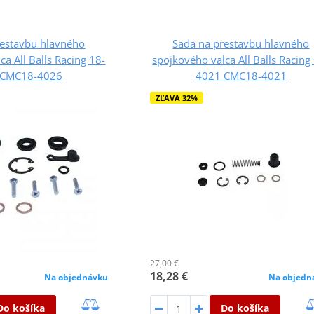
restavbu hlavného
Sada na prestavbu hlavného
ca All Balls Racing 18-
spojkového valca All Balls Racing
 CMC18-4026
4021 CMC18-4021
ZĽAVA 32%
27,00 €
18,28 €
Na objednávku
Na objedn
Do košíka
Do košíka