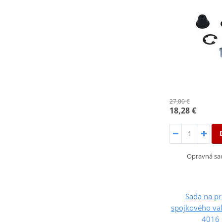
27,00 €
18,28 €
Opravná sa
Sada na p
spojkového val
4016