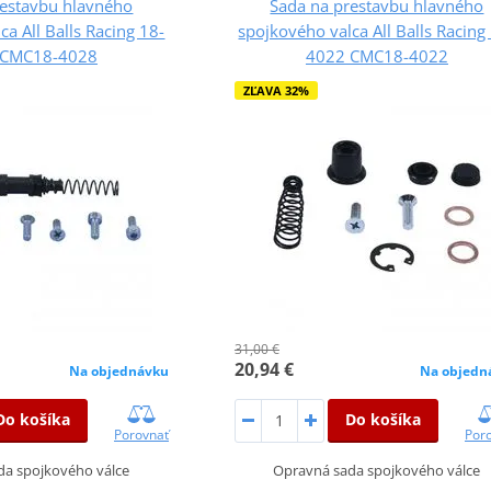
restavbu hlavného
Sada na prestavbu hlavného
ca All Balls Racing 18-
spojkového valca All Balls Racing
 CMC18-4028
4022 CMC18-4022
ZĽAVA 32%
31,00 €
20,94 €
Na objednávku
Na objedn
Do košíka
Do košíka
Porovnať
Por
da spojkového válce
Opravná sada spojkového válce