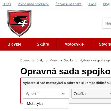
O nás
Prečo naše produkty
Čo Vás u nás čaká
Akcie
Blog
Bicykle
Skútre
Motocykle
Štvor
Domov
Diely
Motor
Spojka
Hydraulická spojka op
Opravná sada spojk
Vyberte si náš motocykel a zobrazte si kompatibilné sú
Vyberte
Značka
Motocykle