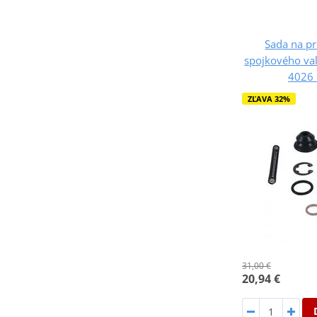
Sada na p
spojkového val
4026
ZĽAVA 32%
31,00 €
20,94 €