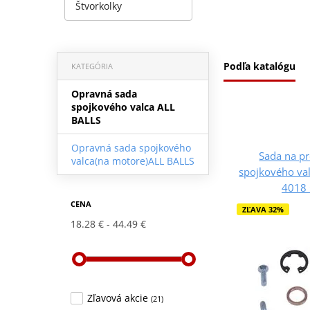
Štvorkolky
Podľa katalógu
KATEGÓRIA
Opravná sada
spojkového valca ALL
BALLS
Opravná sada spojkového
Sada na p
valca(na motore)ALL BALLS
spojkového val
4018
CENA
ZĽAVA 32%
18.28 €
44.49 €
Zľavová akcie
(21)