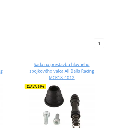
1
Sada na prestavbu hlavného
ng
spojkového valca All Balls Racing
MCR18-4012
ZĽAVA 34%