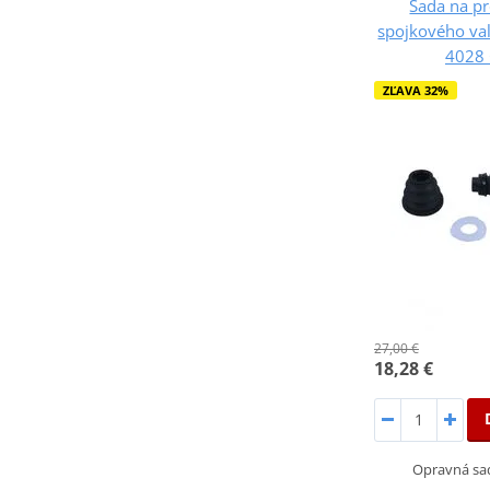
Sada na p
spojkového val
4028
ZĽAVA 32%
27,00 €
18,28 €
Opravná sa