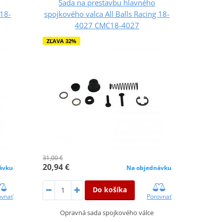
Sada na prestavbu hlavného
 18-
spojkového valca All Balls Racing 18-
4027 CMC18-4027
ZĽAVA 32%
31,00 €
20,94 €
ávku
Na objednávku
Do košíka
ovnať
Porovnať
Opravná sada spojkového válce