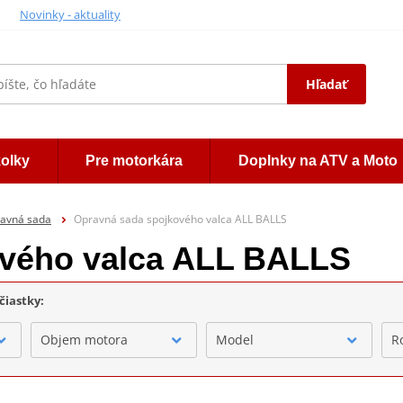
Novinky - aktuality
Hľadať
kolky
Pre motorkára
Doplnky na ATV a Moto
ravná sada
Opravná sada spojkového valca ALL BALLS
ového valca ALL BALLS
čiastky:
Objem motora
Model
R