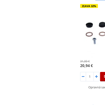
ZĽAVA 32%
31,00 €
20,94 €
Opravná sa