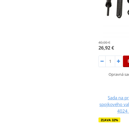
40,00 €
26,92 €
Opravná sa
Sada na p
spojkového val
4024
ZĽAVA 32%