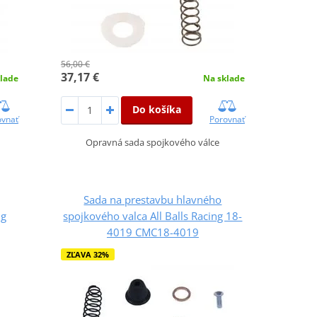
56,00 €
37,17 €
lade
Na sklade
Do košíka
ovnať
Porovnať
Opravná sada spojkového válce
Sada na prestavbu hlavného
ng
spojkového valca All Balls Racing 18-
4019 CMC18-4019
ZĽAVA 32%