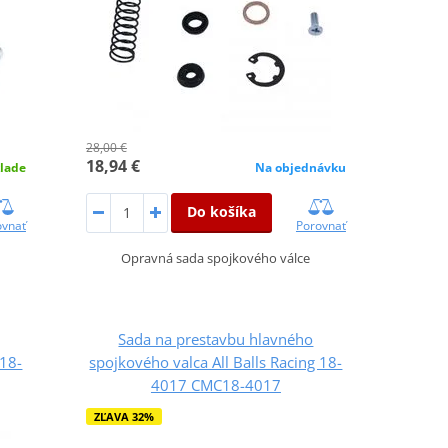
28,00 €
18,94 €
lade
Na objednávku
Do košíka
ovnať
Porovnať
Opravná sada spojkového válce
Sada na prestavbu hlavného
 18-
spojkového valca All Balls Racing 18-
4017 CMC18-4017
ZĽAVA 32%