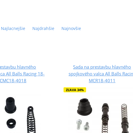
Najlacnejšie
Najdrahšie
Najnovšie
restavbu hlavného
Sada na prestavbu hlavného
ca All Balls Racing 18-
spojkového valca All Balls Raci
 CMC18-4018
MCR18-4011
ZĽAVA 34%