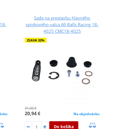
Sada na prestavbu hlavného
 18-
spojkového valca All Balls Racing 18-
4025 CMC18-4025
ZĽAVA 32%
31,00 €
20,94 €
ávku
Na objednávku
Do košíka