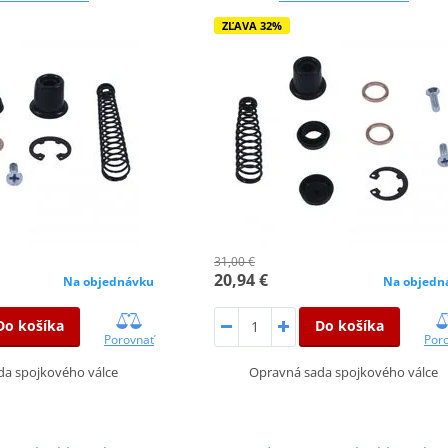
ZĽAVA 32%
31,00 €
20,94 €
Na objednávku
Na objedn
Do košíka
Do košíka
Porovnať
Por
da spojkového válce
Opravná sada spojkového válce