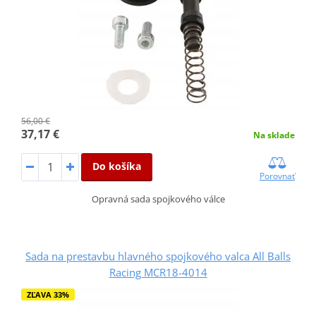
56,00 €
37,17 €
Na sklade
Do košíka
Porovnať
Opravná sada spojkového válce
Sada na prestavbu hlavného spojkového valca All Balls
Racing MCR18-4014
ZĽAVA 33%