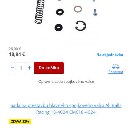
28,00 €
18,94 €
Na objednávku
Do košíka
Porovnať
Opravná sada spojkového válce
Sada na prestavbu hlavného spojkového valca All Balls
Racing 18-4024 CMC18-4024
ZĽAVA 32%