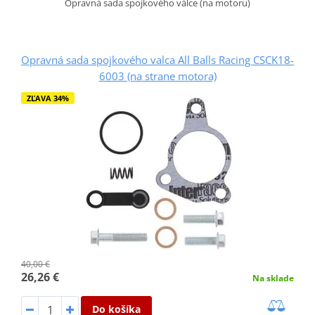
Opravná sada spojkového válce (na motoru)
Opravná sada spojkového valca All Balls Racing CSCK18-
6003 (na strane motora)
ZĽAVA 34%
40,00 €
26,26 €
Na sklade
Do košíka