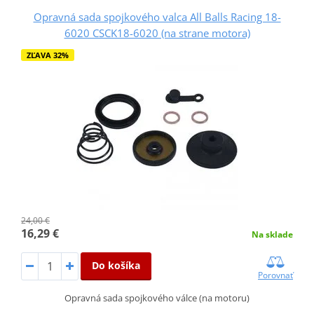
Opravná sada spojkového valca All Balls Racing 18-
6020 CSCK18-6020 (na strane motora)
ZĽAVA 32%
24,00 €
16,29 €
Na sklade
Do košíka
Porovnať
Opravná sada spojkového válce (na motoru)