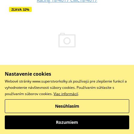
ZĽAVA 32%
Nastavenie cookies
30,00 €
Webové stránky www.superstvorkolky.sk používajú pre zlepšenie funkcií a
20,27 €
Na objednávku
vyhodnotenie návštevnosti súbory cookies. Používaním súhlasíte s
používaním súborov cookies.
Viac informácií
.
Do košíka
Porovnať
Nesúhlasím
Opravná sada spojkového válce
Rozumiem