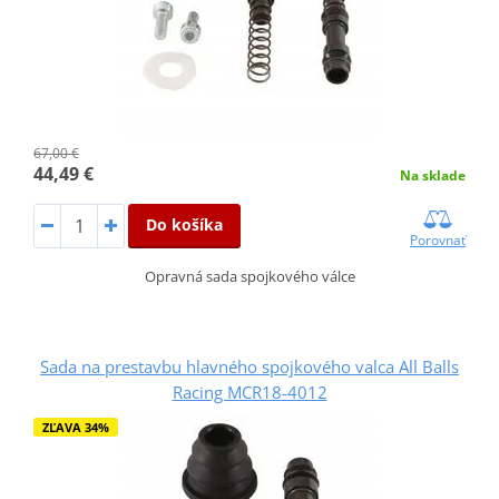
67,00 €
44,49 €
Na sklade
Do košíka
Porovnať
Opravná sada spojkového válce
Sada na prestavbu hlavného spojkového valca All Balls
Racing MCR18-4012
ZĽAVA 34%