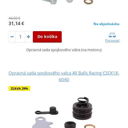
44,00 €
31,14 €
Na objednávku
Do košíka
Porovnať
Opravná sada spojkového válce (na motoru)
Opravná sada spojkového valca All Balls Racing CSCK18-
6040
ZĽAVA 29%