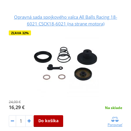
Opravná sada spojkového valca All Balls Racing 18-
6021 CSCK18-6021 (na strane motora)
ZĽAVA 32%
24,00 €
16,29 €
Na sklade
Do košíka
Porovnať