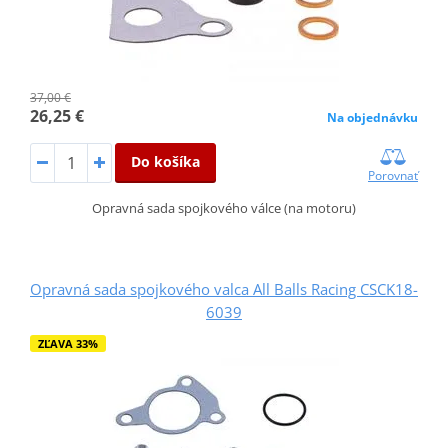
37,00 €
26,25 €
Na objednávku
Do košíka
Porovnať
Opravná sada spojkového válce (na motoru)
Opravná sada spojkového valca All Balls Racing CSCK18-
6039
ZĽAVA 33%