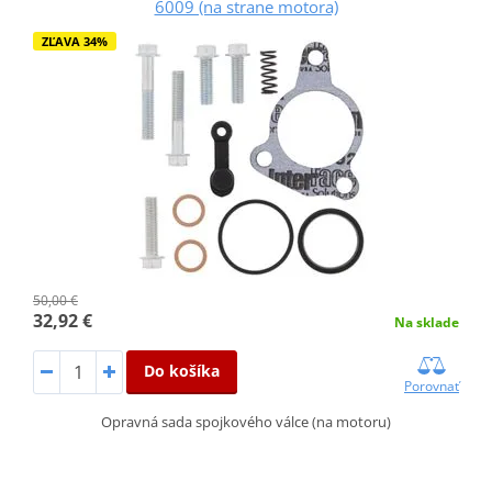
6009 (na strane motora)
ZĽAVA 34%
50,00 €
32,92 €
Na sklade
Do košíka
Porovnať
Opravná sada spojkového válce (na motoru)