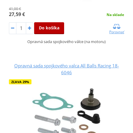
41,00 €
27,59 €
Na sklade
Do košíka
Porovnať
Opravná sada spojkového válce (na motoru)
Opravná sada spojkového valca All Balls Racing 18-
6046
ZĽAVA 29%