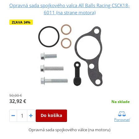
Opravná sada spojkového valca All Balls Racing CSCK18-
6011 (na strane motora)
ZĽAVA 34%
50,00 €
32,92 €
Na sklade
Do košíka
Porovnať
Opravná sada spojkového válce (na motoru)