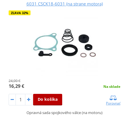
6031 CSCK18-6031 (na strane motora)
ZĽAVA 32%
24,00 €
16,29 €
Na sklade
Do košíka
Porovnať
Opravná sada spojkového válce (na motoru)