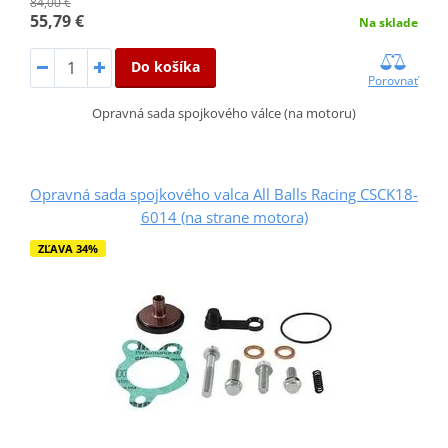
84,00 €
55,79 €
Na sklade
Do košíka
Porovnať
Opravná sada spojkového válce (na motoru)
Opravná sada spojkového valca All Balls Racing CSCK18-
6014 (na strane motora)
ZĽAVA 34%