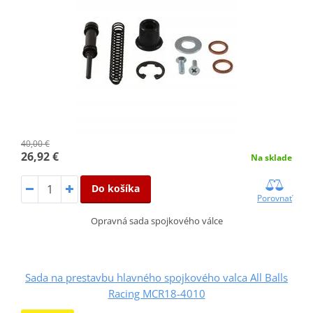
40,00 €
26,92 €
Na sklade
Do košíka
Porovnať
Opravná sada spojkového válce
Sada na prestavbu hlavného spojkového valca All Balls
Racing MCR18-4010