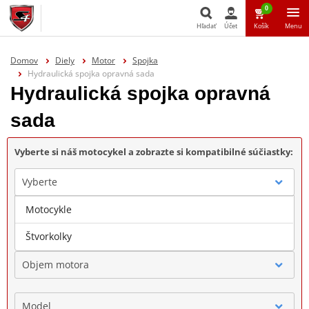
0
Hľadať
Účet
Košík
Menu
Hľadať
Domov
Diely
Motor
Spojka
Hydraulická spojka opravná sada
Hydraulická spojka opravná
sada
Vyberte si náš motocykel a zobrazte si kompatibilné súčiastky:
Vyberte
Motocykle
Značka
Štvorkolky
Objem motora
Model