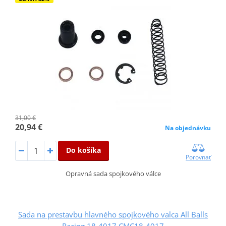
31,00 €
20,94 €
Na objednávku
Do košíka
Porovnať
Opravná sada spojkového válce
Sada na prestavbu hlavného spojkového valca All Balls
Racing 18-4017 CMC18-4017