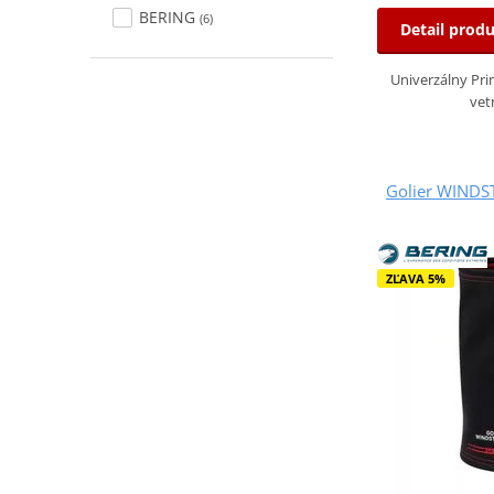
BERING
(6)
Detail prod
Univerzálny Pri
vet
Golier WINDS
ZĽAVA 5%