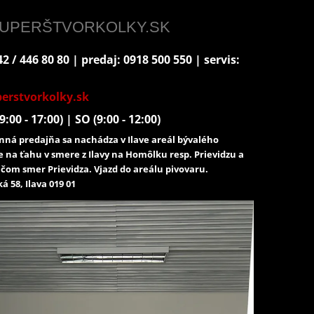
 SUPERŠTVORKOLKY.SK
2 / 446 80 80 | predaj: 0918 500 550 | servis:
erstvorkolky.sk
9:00 - 17:00) | SO (9:00 - 12:00)
ná predajňa sa nachádza v Ilave areál bývalého
e na ťahu v smere z Ilavy na Homôlku resp. Prievidzu a
čom smer Prievidza. Vjazd do areálu pivovaru.
á 58, Ilava 019 01