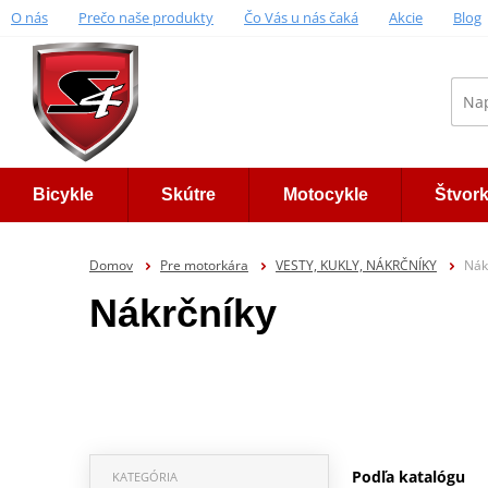
O nás
Prečo naše produkty
Čo Vás u nás čaká
Akcie
Blog
Bicykle
Skútre
Motocykle
Štvor
Domov
Pre motorkára
VESTY, KUKLY, NÁKRČNÍKY
Nák
Nákrčníky
Podľa katalógu
KATEGÓRIA