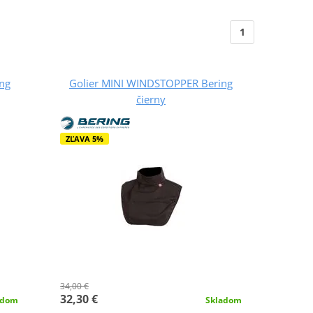
1
ng
Golier MINI WINDSTOPPER Bering
čierny
ZĽAVA 5%
34,00 €
32,30 €
adom
Skladom