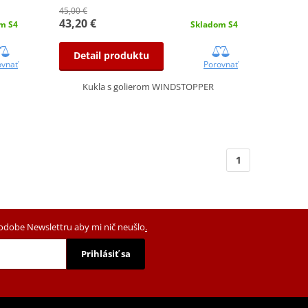
45,00 €
43,20 €
m S4
Skladom S4
Detail produktu
ovnať
Porovnať
Kukla s golierom WINDSTOPPER
1
podobe Newslettru aby mi nič neušlo
.
Prihlásiť sa