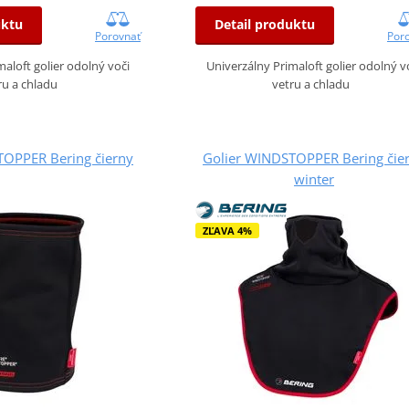
uktu
Detail produktu
Porovnať
Por
maloft golier odolný voči
Univerzálny Primaloft golier odolný v
ru a chladu
vetru a chladu
TOPPER Bering čierny
Golier WINDSTOPPER Bering čie
winter
ZĽAVA 4%