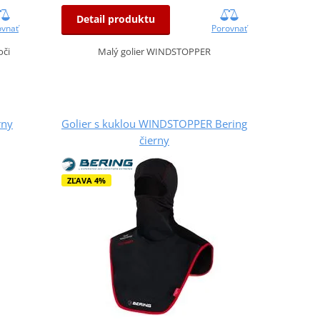
Detail produktu
ovnať
Porovnať
oči
Malý golier WINDSTOPPER
rny
Golier s kuklou WINDSTOPPER Bering
čierny
ZĽAVA 4%