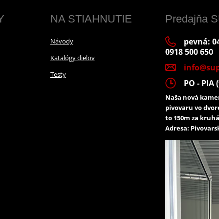
Y
NA STIAHNUTIE
Predajňa
pevná: 04
Návody
0918 500 650
Katalógy dielov
info@sup
Testy
PO - PIA (
Naša nová kamen
pivovaru vo dvor
to 150m za kruhá
Adresa: Pivovarsk