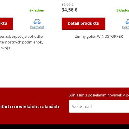
36,00 €
34,56 €
Skladom
Sklado
uktu
Detail produktu
Porovnať
Por
per zabezpečuje pohodlie
Zimný golier WINDSTOPPER
eternostných podmienok,
svoju…
Súhlasím s posielaním noviniek v 
ehľad o novinkách a akciách.