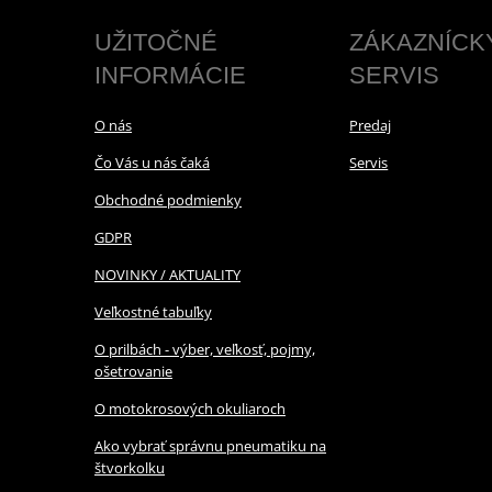
UŽITOČNÉ
ZÁKAZNÍCK
INFORMÁCIE
SERVIS
O nás
Predaj
Čo Vás u nás čaká
Servis
Obchodné podmienky
GDPR
NOVINKY / AKTUALITY
Veľkostné tabuľky
O prilbách - výber, veľkosť, pojmy,
ošetrovanie
O motokrosových okuliaroch
Ako vybrať správnu pneumatiku na
štvorkolku