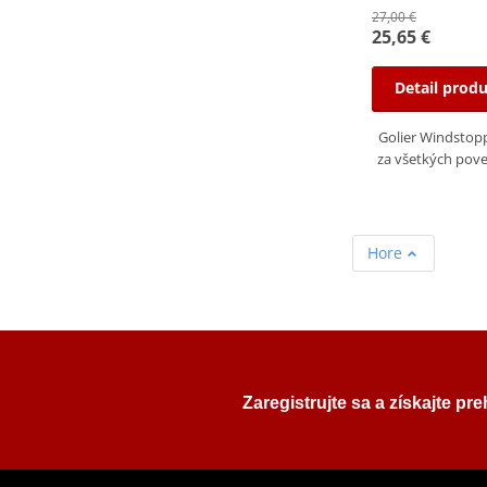
27,00 €
25,65 €
Detail prod
Golier Windstop
za všetkých pov
Hore
Zaregistrujte sa a získajte pr