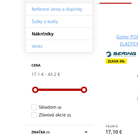
Reflexné vesty a doplnky
Šatky a kukly
Nákrčníky
Golier P
ELASTICK
Vests
ZĽAVA 5%
CENA
17.1 €
43.2 €
Skladom
(4)
Zľavová akcie
(6)
18,00 €
17,10 €
ZNAČKA
(1)