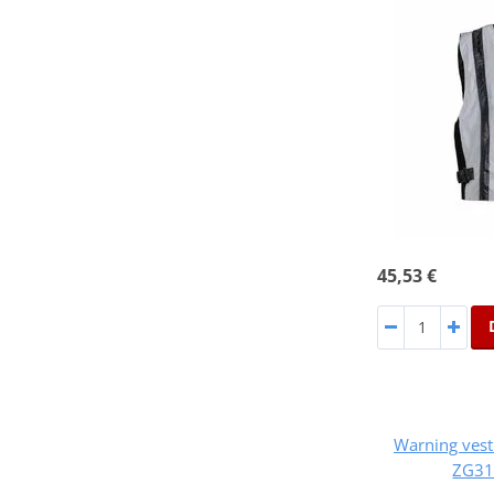
45,53 €
Warning ves
ZG31