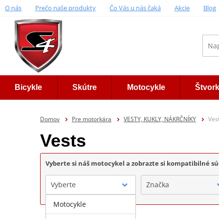
O nás
Prečo naše produkty
Čo Vás u nás čaká
Akcie
Blog
Bicykle
Skútre
Motocykle
Štvor
Domov
Pre motorkára
VESTY, KUKLY, NÁKRČNÍKY
Ves
Vests
Vyberte si náš motocykel a zobrazte si kompatibilné sú
Vyberte
Značka
Motocykle