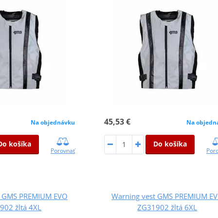
45,53 €
Na objednávku
Na objedn
Do košíka
Do košíka
Porovnať
Por
t GMS PREMIUM EVO
Warning vest GMS PREMIUM E
902 žltá 4XL
ZG31902 žltá 6XL