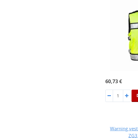
60,73 €
Warning ves
ZG3