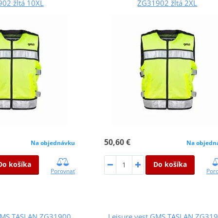
02 žltá 10XL
ZG31902 žltá 2XL
50,60 €
Na objednávku
Na objedn
Do košíka
Do košíka
Porovnať
Por
 GMS TASLAN ZG31900
Leisure vest GMS TASLAN ZG31