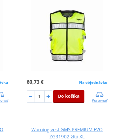
60,73 €
ávku
Na objednávku
Do košíka
ovnať
Porovnať
VO
Warning vest GMS PREMIUM EVO
ZG31902 žltá XL