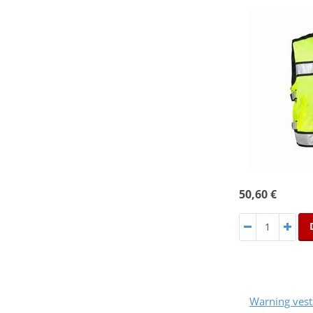
50,60 €
Warning ves