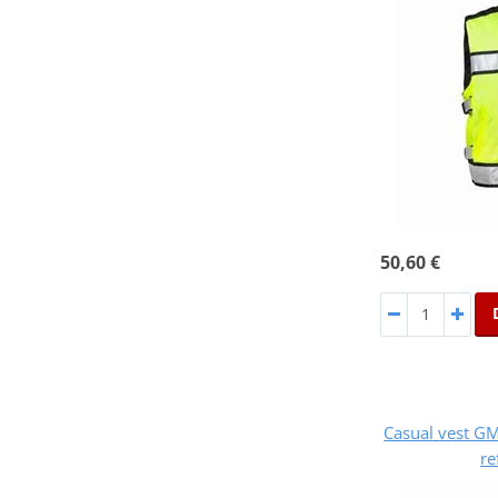
50,60 €
Casual vest G
re