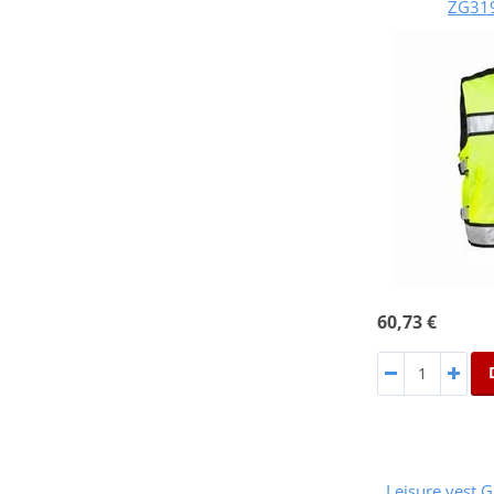
ZG319
60,73 €
Leisure vest