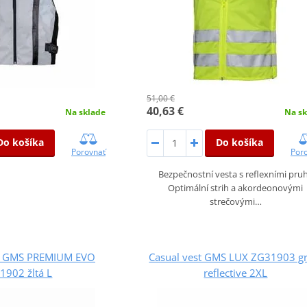
51,00 €
40,63 €
Na sklade
Na sk
Do košíka
Do košíka
Porovnať
Por
Bezpečnostní vesta s reflexními pru
Optimální strih a akordeonovými
strečovými…
t GMS PREMIUM EVO
Casual vest GMS LUX ZG31903 gr
1902 žltá L
reflective 2XL