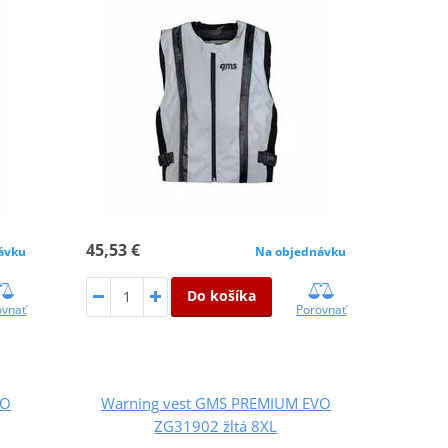
45,53 €
ávku
Na objednávku
Do košíka
ovnať
Porovnať
VO
Warning vest GMS PREMIUM EVO
ZG31902 žltá 8XL