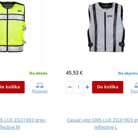
45,53 €
Na sklade
Na objedn
Do košíka
Do košíka
Porovnať
Por
MS LUX ZG31903 grey-
Casual vest GMS LUX ZG31903 gr
flective M
reflective L