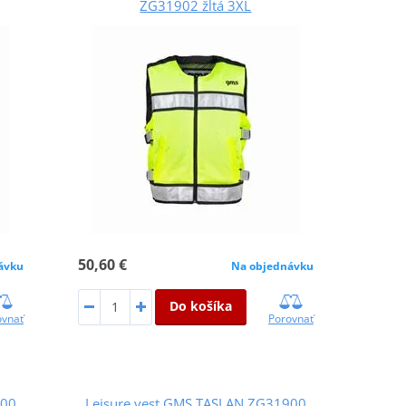
ZG31902 žltá 3XL
50,60 €
ávku
Na objednávku
Do košíka
ovnať
Porovnať
900
Leisure vest GMS TASLAN ZG31900