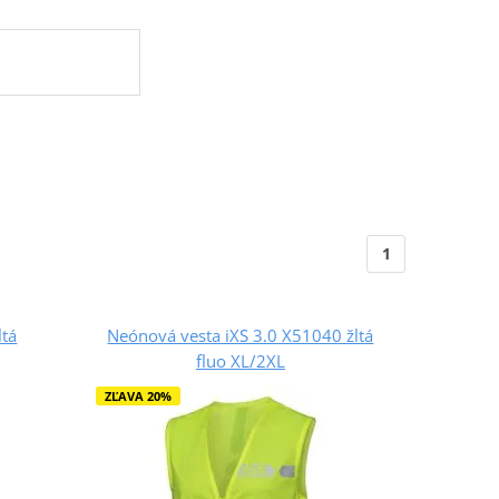
1
ltá
Neónová vesta iXS 3.0 X51040 žltá
fluo XL/2XL
ZĽAVA 20%