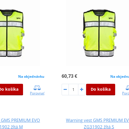
60,73 €
Na objednávku
Na objedn
Do košíka
Do košíka
Porovnať
Por
t GMS PREMIUM EVO
Warning vest GMS PREMIUM E
1902 žltá M
ZG31902 žltá S