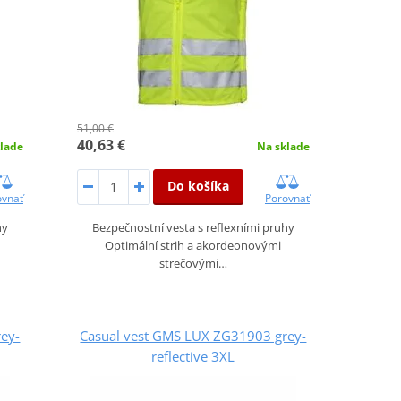
51,00 €
40,63 €
lade
Na sklade
Do košíka
ovnať
Porovnať
hy
Bezpečnostní vesta s reflexními pruhy
Optimální strih a akordeonovými
strečovými…
ey-
Casual vest GMS LUX ZG31903 grey-
reflective 3XL