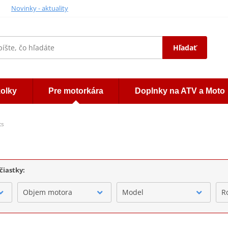
Novinky - aktuality
Hľadať
kolky
Pre motorkára
Doplnky na ATV a Moto
ts
čiastky:
Objem motora
Model
R