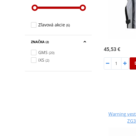
Zľavová akcie
(6)
ZNAČKA
(2)
45,53 €
GMS
(20)
iXS
(2)
Warning ves
ZG3