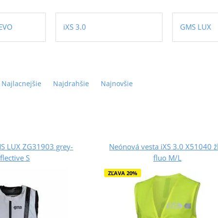
EVO
iXS 3.0
GMS LUX
Najlacnejšie
Najdrahšie
Najnovšie
MS LUX ZG31903 grey-
Neónová vesta iXS 3.0 X51040 ž
flective S
fluo M/L
ZĽAVA 20%