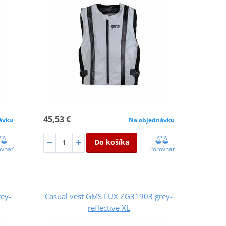
45,53 €
ávku
Na objednávku
Do košíka
ovnať
Porovnať
ey-
Casual vest GMS LUX ZG31903 grey-
reflective XL