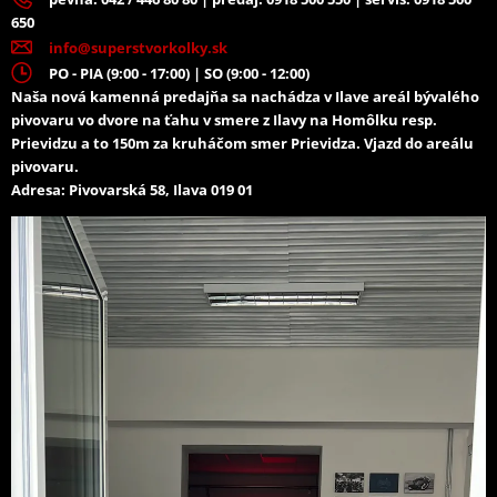
650
info@superstvorkolky.sk
PO - PIA (9:00 - 17:00) | SO (9:00 - 12:00)
Naša nová kamenná predajňa sa nachádza v Ilave areál bývalého
pivovaru vo dvore na ťahu v smere z Ilavy na Homôlku resp.
Prievidzu a to 150m za kruháčom smer Prievidza. Vjazd do areálu
pivovaru.
Adresa: Pivovarská 58, Ilava 019 01