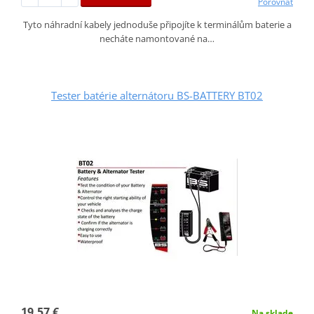
Porovnať
Tyto náhradní kabely jednoduše připojíte k terminálům baterie a
necháte namontované na…
Tester batérie alternátoru BS-BATTERY BT02
19,57 €
Na sklade