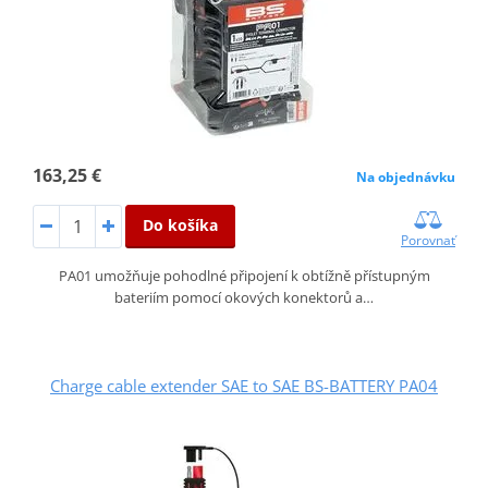
163,25 €
Na objednávku
Do košíka
Porovnať
PA01 umožňuje pohodlné připojení k obtížně přístupným
bateriím pomocí okových konektorů a…
Charge cable extender SAE to SAE BS-BATTERY PA04