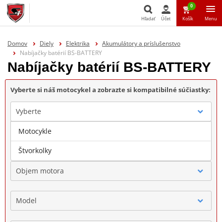
0
Hľadať
Účet
Košík
Menu
Hľadať
Domov
Diely
Elektrika
Akumulátory a príslušenstvo
Nabíjačky batérií BS-BATTERY
Nabíjačky batérií BS-BATTERY
Vyberte si náš motocykel a zobrazte si kompatibilné súčiastky:
Vyberte
Motocykle
Značka
Štvorkolky
Objem motora
Model