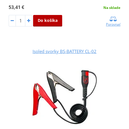
53,41 €
Na sklade
Do košíka
Porovnať
Isoled svorky BS-BATTERY CL-02