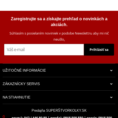
Zaregistrujte sa a získajte prehľad o novinkách a
akciách.
Súhlasím s posielaním noviniek v podobe Newslettru aby mi nič
neušlo
.
Prihlásiť sa
UŽITOČNÉ INFORMÁCIE
ZÁKAZNÍCKY SERVIS
NA STIAHNUTIE
Predajňa SUPERŠTVORKOLKY.SK
pevná: 042 / 446 80 80 | predaj: 0918 500 550 | servis: 0918 500