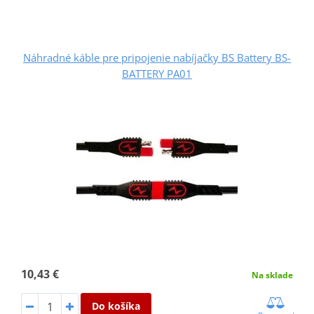
Náhradné káble pre pripojenie nabíjačky BS Battery BS-
BATTERY PA01
10,43 €
Na sklade
Do košíka