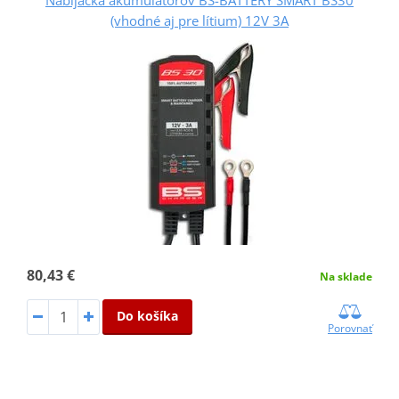
Nabíjačka akumulátorov BS-BATTERY SMART BS30
(vhodné aj pre lítium) 12V 3A
80,43 €
Na sklade
Do košíka
Porovnať