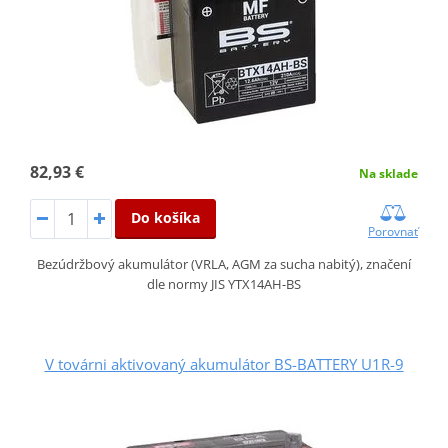
82,93 €
Na sklade
Do košíka
Porovnať
Bezúdržbový akumulátor (VRLA, AGM za sucha nabitý), značení
dle normy JIS YTX14AH-BS
V továrni aktivovaný akumulátor BS-BATTERY U1R-9