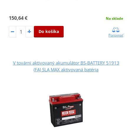
150,64 €
Na sklade
Do košíka
Porovnať
V továrni aktivovaný akumulátor BS-BATTERY 51913
(FA) SLA MAX aktivovaná batéria