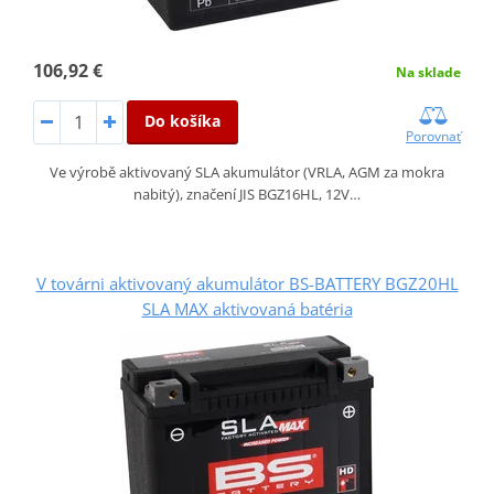
106,92 €
Na sklade
Do košíka
Porovnať
Ve výrobě aktivovaný SLA akumulátor (VRLA, AGM za mokra
nabitý), značení JIS BGZ16HL, 12V…
V továrni aktivovaný akumulátor BS-BATTERY BGZ20HL
SLA MAX aktivovaná batéria