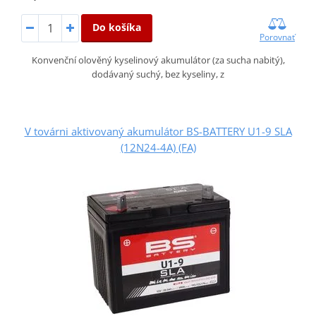
Do košíka
Porovnať
Konvenční olověný kyselinový akumulátor (za sucha nabitý),
dodávaný suchý, bez kyseliny, z
V továrni aktivovaný akumulátor BS-BATTERY U1-9 SLA
(12N24-4A) (FA)