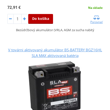
72,91 €
Na sklade
Do košíka
Porovnať
Bezúdržbový akumulátor (VRLA, AGM za sucha nabitý
V továrni aktivovaný akumulátor BS-BATTERY BGZ16HL
SLA MAX aktivovaná batéria