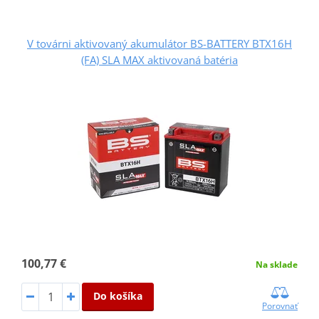
V továrni aktivovaný akumulátor BS-BATTERY BTX16H
(FA) SLA MAX aktivovaná batéria
100,77 €
Na sklade
Do košíka
Porovnať