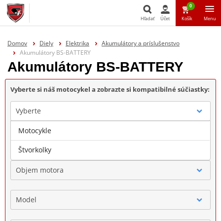
0
Hľadať
Účet
Košík
Menu
Hľadať
Domov
Diely
Elektrika
Akumulátory a príslušenstvo
Akumulátory BS-BATTERY
Akumulátory BS-BATTERY
Vyberte si náš motocykel a zobrazte si kompatibilné súčiastky:
Vyberte
Motocykle
Značka
Štvorkolky
Objem motora
Model