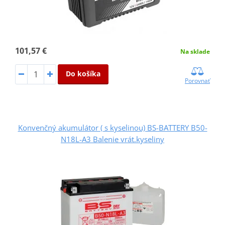
101,57 €
Na sklade
Do košíka
Porovnať
Konvenčný akumulátor ( s kyselinou) BS-BATTERY B50-
N18L-A3 Balenie vrát.kyseliny