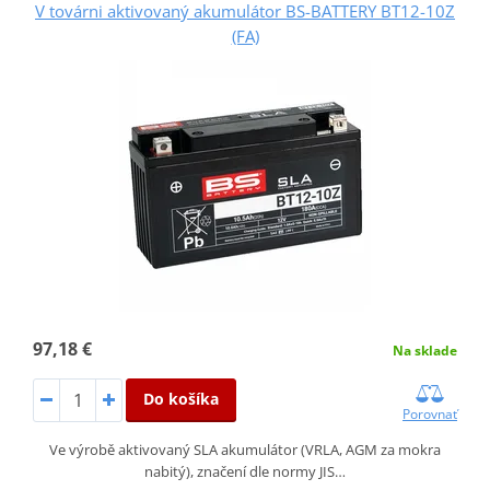
V továrni aktivovaný akumulátor BS-BATTERY BT12-10Z
(FA)
97,18 €
Na sklade
Do košíka
Porovnať
Ve výrobě aktivovaný SLA akumulátor (VRLA, AGM za mokra
nabitý), značení dle normy JIS…