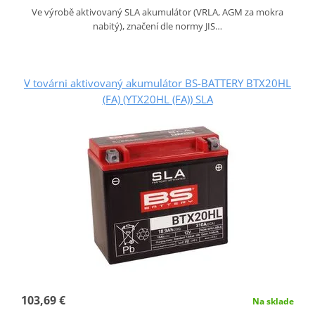
Ve výrobě aktivovaný SLA akumulátor (VRLA, AGM za mokra
nabitý), značení dle normy JIS…
V továrni aktivovaný akumulátor BS-BATTERY BTX20HL
(FA) (YTX20HL (FA)) SLA
103,69 €
Na sklade