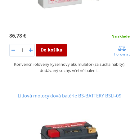
86,78 €
Na sklade
Do košíka
Porovnať
Konvenční olověný kyselinový akumulátor (za sucha nabitý),
dodávaný suchý, včetně balení…
Lítiová motocyklová batérie BS-BATTERY BSLI-09