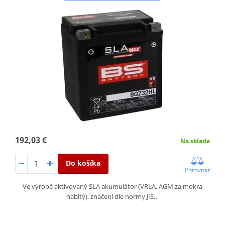
192,03 €
Na sklade
Do košíka
Porovnať
Ve výrobě aktivovaný SLA akumulátor (VRLA, AGM za mokra
nabitý), značení dle normy JIS…