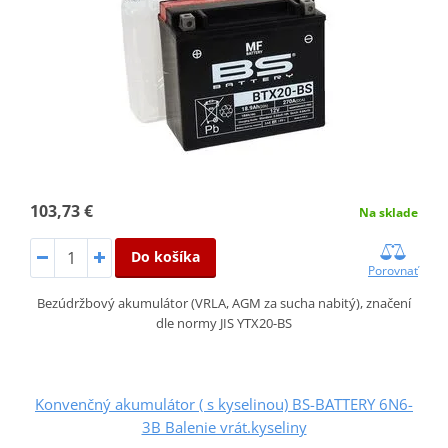
103,73 €
Na sklade
Do košíka
Porovnať
Bezúdržbový akumulátor (VRLA, AGM za sucha nabitý), značení
dle normy JIS YTX20-BS
Konvenčný akumulátor ( s kyselinou) BS-BATTERY 6N6-
3B Balenie vrát.kyseliny