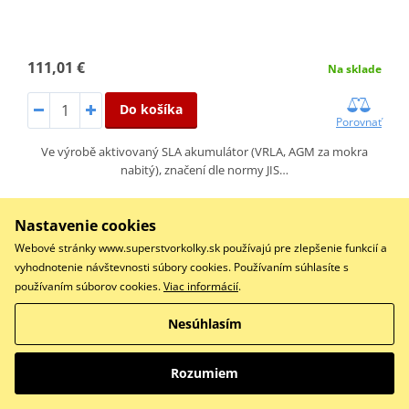
111,01 €
Na sklade
Do košíka
Porovnať
Ve výrobě aktivovaný SLA akumulátor (VRLA, AGM za mokra
nabitý), značení dle normy JIS…
Nastavenie cookies
Konvenčný akumulátor ( s kyselinou) BS-BATTERY BB7L-
Webové stránky www.superstvorkolky.sk používajú pre zlepšenie funkcií a
B Balenie vrát.kyseliny
vyhodnotenie návštevnosti súbory cookies. Používaním súhlasíte s
používaním súborov cookies.
Viac informácií
.
Nesúhlasím
Rozumiem