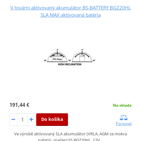
V továrni aktivovaný akumulátor BS-BATTERY BGZ20HL
SLA MAX aktivovaná batéria
191,44 €
Na sklade
Do košíka
Porovnať
Ve výrobě aktivovaný SLA akumulátor (VRLA, AGM za mokra
nabitý), značení JIS BGZ20HL, 12V…