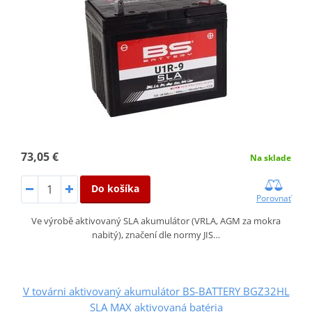
73,05 €
Na sklade
Do košíka
Porovnať
Ve výrobě aktivovaný SLA akumulátor (VRLA, AGM za mokra
nabitý), značení dle normy JIS…
V továrni aktivovaný akumulátor BS-BATTERY BGZ32HL
SLA MAX aktivovaná batéria