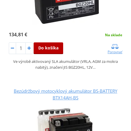
134,81 €
Na sklade
Do košíka
Porovnať
Ve výrobě aktivovaný SLA akumulátor (VRLA, AGM za mokra
nabitý), značení JIS BGZ20HL, 12V…
Bezúdržbový motocyklový akumulátor BS-BATTERY
BTX14AH-BS