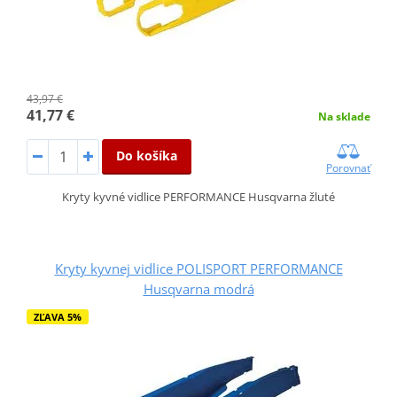
43,97 €
41,77 €
Na sklade
Do košíka
Porovnať
Kryty kyvné vidlice PERFORMANCE Husqvarna žluté
Kryty kyvnej vidlice POLISPORT PERFORMANCE
Husqvarna modrá
ZĽAVA 5%