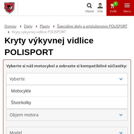
0
Hľadať
Účet
Košík
Menu
Hľadať
Domov
Diely
Plasty
Špeciálne diely a príslušenstvo POLISPORT
Kryty výkyvnej vidlice POLISPORT
Kryty výkyvnej vidlice
POLISPORT
Vyberte si náš motocykel a zobrazte si kompatibilné súčiastky:
Vyberte
Motocykle
Značka
Štvorkolky
Objem motora
Model