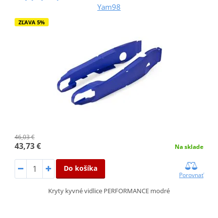
Yam98
ZĽAVA 5%
46,03 €
43,73 €
Na sklade
Do košíka
Porovnať
Kryty kyvné vidlice PERFORMANCE modré