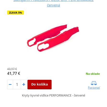
červená
ZĽAVA 5%
43,97 €
41,77 €
Na sklade
Do košíka
Porovnať
Kryty kyvné vidlice PERFORMANCE - červené