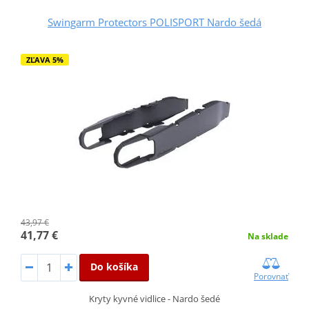
Swingarm Protectors POLISPORT Nardo šedá
ZĽAVA 5%
43,97 €
41,77 €
Na sklade
Do košíka
Porovnať
Kryty kyvné vidlice - Nardo šedé