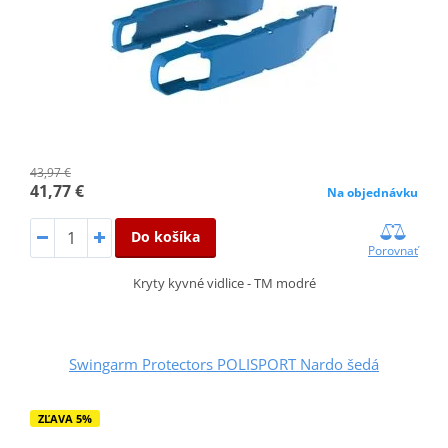
43,97 €
41,77 €
Na objednávku
Do košíka
Porovnať
Kryty kyvné vidlice - TM modré
Swingarm Protectors POLISPORT Nardo šedá
ZĽAVA 5%