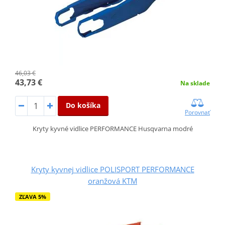
46,03 €
43,73 €
Na sklade
Do košíka
Porovnať
Kryty kyvné vidlice PERFORMANCE Husqvarna modré
Kryty kyvnej vidlice POLISPORT PERFORMANCE
oranžová KTM
ZĽAVA 5%