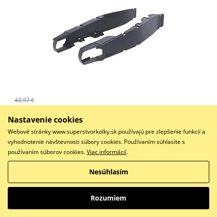
43,97 €
41,77 €
Na objednávku
Nastavenie cookies
Do košíka
Webové stránky www.superstvorkolky.sk používajú pre zlepšenie funkcií a
Porovnať
vyhodnotenie návštevnosti súbory cookies. Používaním súhlasíte s
používaním súborov cookies.
Viac informácií
.
Kryty kyvné vidlice - Nardo šedé
Nesúhlasím
Swingarm Protectors POLISPORT Nardo šedá
Rozumiem