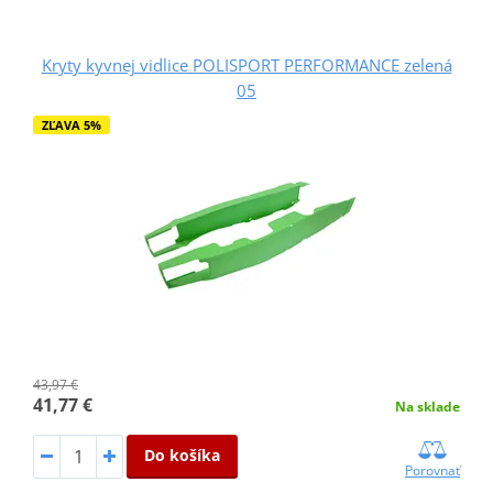
Kryty kyvnej vidlice POLISPORT PERFORMANCE zelená
05
ZĽAVA 5%
43,97 €
41,77 €
Na sklade
Do košíka
Porovnať