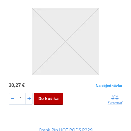
30,27 €
Na objednávku
Do košíka
Porovnať
Crank Pin HOT RODS P229