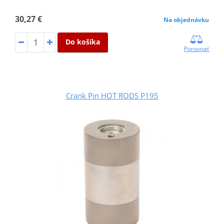
30,27 €
Na objednávku
Do košíka
Porovnať
Crank Pin HOT RODS P195