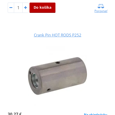
Do košíka
Porovnať
Crank Pin HOT RODS P252
30,27 €
Na objednávku