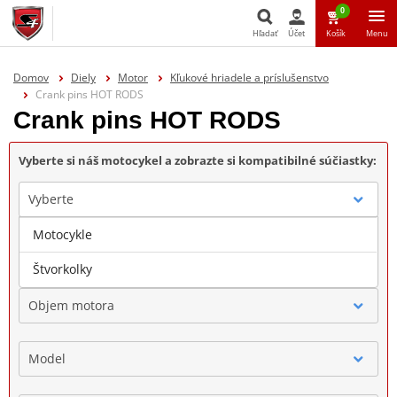
0
Hľadať
Účet
Košík
Menu
Hľadať
Domov
Diely
Motor
Kľukové hriadele a príslušenstvo
Crank pins HOT RODS
Crank pins HOT RODS
Vyberte si náš motocykel a zobrazte si kompatibilné súčiastky:
Vyberte
Motocykle
Značka
Štvorkolky
Objem motora
Model