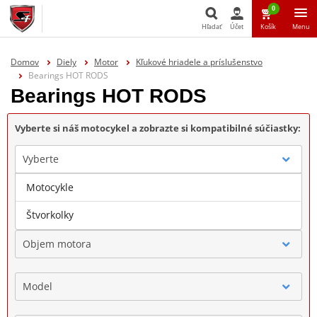
0
Hľadať
Účet
Košík
Menu
Hľadať
Domov
Diely
Motor
Kľukové hriadele a príslušenstvo
Bearings HOT RODS
Bearings HOT RODS
Vyberte si náš motocykel a zobrazte si kompatibilné súčiastky:
Vyberte
Motocykle
Značka
Štvorkolky
Objem motora
Model