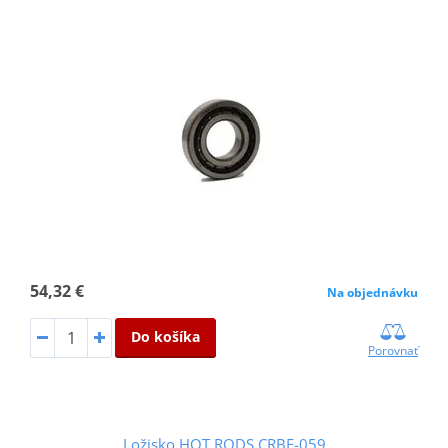
54,32 €
Na objednávku
Do košíka
Porovnať
Ložisko HOT RODS CRBE-059