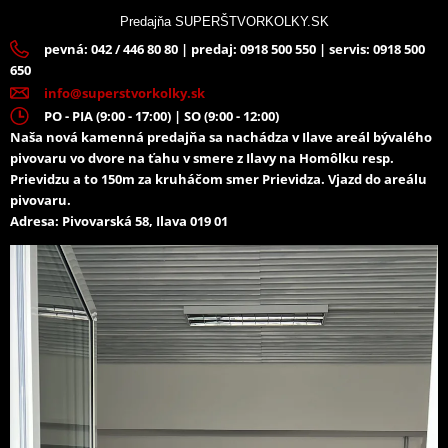
Predajňa SUPERŠTVORKOLKY.SK
pevná: 042 / 446 80 80 | predaj: 0918 500 550 | servis: 0918 500
650
info@superstvorkolky.sk
PO - PIA (9:00 - 17:00) | SO (9:00 - 12:00)
Naša nová kamenná predajňa sa nachádza v Ilave areál bývalého
pivovaru vo dvore na ťahu v smere z Ilavy na Homôlku resp.
Prievidzu a to 150m za kruháčom smer Prievidza. Vjazd do areálu
pivovaru.
Adresa: Pivovarská 58, Ilava 019 01