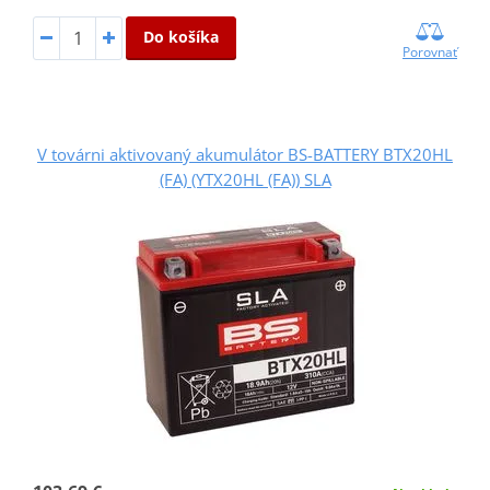
Do košíka
Porovnať
V továrni aktivovaný akumulátor BS-BATTERY BTX20HL
(FA) (YTX20HL (FA)) SLA