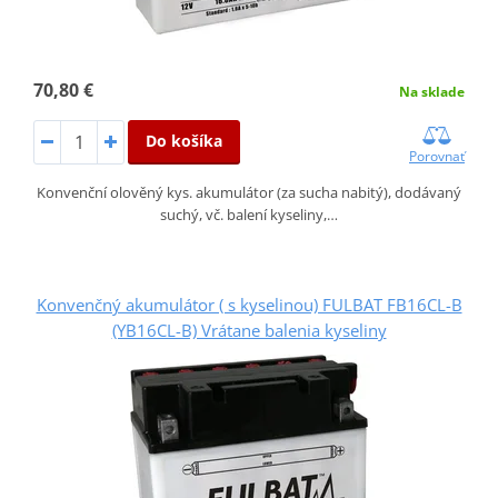
70,80 €
Na sklade
Do košíka
Porovnať
Konvenční olověný kys. akumulátor (za sucha nabitý), dodávaný
suchý, vč. balení kyseliny,…
Konvenčný akumulátor ( s kyselinou) FULBAT FB16CL-B
(YB16CL-B) Vrátane balenia kyseliny