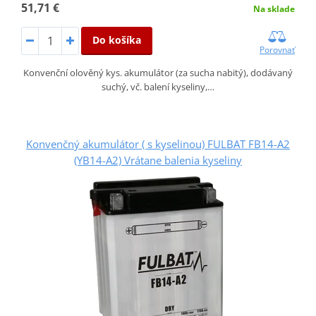
51,71 €
Na sklade
Do košíka
Porovnať
Konvenční olověný kys. akumulátor (za sucha nabitý), dodávaný
suchý, vč. balení kyseliny,…
Konvenčný akumulátor ( s kyselinou) FULBAT FB14-A2
(YB14-A2) Vrátane balenia kyseliny