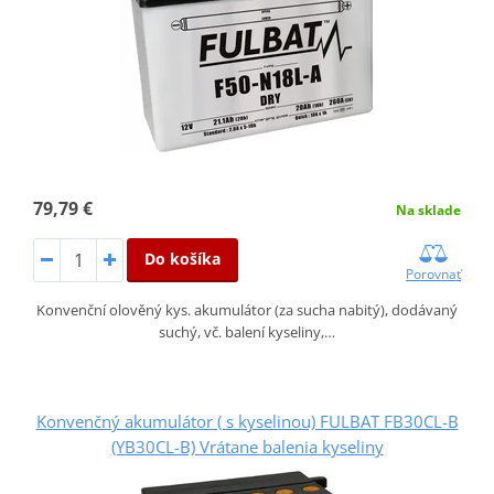
79,79 €
Na sklade
Do košíka
Porovnať
Konvenční olověný kys. akumulátor (za sucha nabitý), dodávaný
suchý, vč. balení kyseliny,…
Konvenčný akumulátor ( s kyselinou) FULBAT FB30CL-B
(YB30CL-B) Vrátane balenia kyseliny