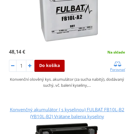
48,14 €
Na sklade
Do košíka
Porovnať
Konvenční olověný kys. akumulátor (za sucha nabitý), dodávaný
suchý, vč. balení kyseliny,…
Konvenčný akumulátor ( s kyselinou) FULBAT FB10L-B2
(YB10L-B2) Vrátane balenia kyseliny