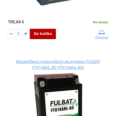
150,64 €
Na sklade
Do košíka
Porovnať
Bezúdržbový motocyklový akumulátor FULBAT
FTX14AHL-BS (YTX14AHL-BS)