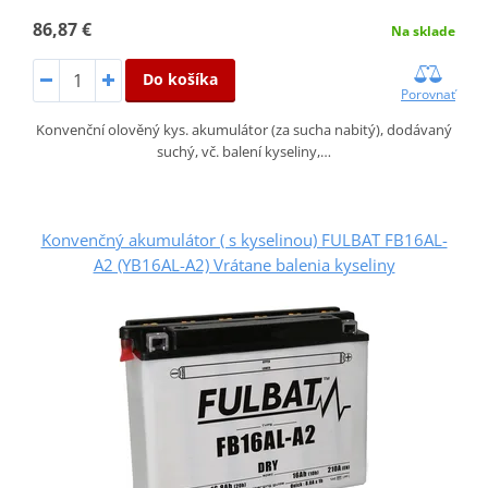
86,87 €
Na sklade
Do košíka
Porovnať
Konvenční olověný kys. akumulátor (za sucha nabitý), dodávaný
suchý, vč. balení kyseliny,…
Konvenčný akumulátor ( s kyselinou) FULBAT FB16AL-
A2 (YB16AL-A2) Vrátane balenia kyseliny