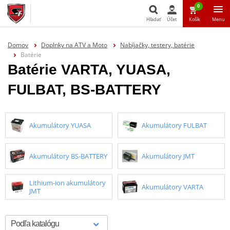
0
Hľadať
Účet
Košík
Menu
Hľadať
Domov
Doplnky na ATV a Moto
Nabíjačky, testery, batérie
Batérie
Batérie VARTA, YUASA,
FULBAT, BS-BATTERY
Akumulátory YUASA
Akumulátory FULBAT
Akumulátory BS-BATTERY
Akumulátory JMT
Lithium-ion akumulátory
Akumulátory VARTA
JMT