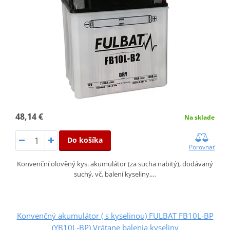
48,14 €
Na sklade
Do košíka
Porovnať
Konvenční olověný kys. akumulátor (za sucha nabitý), dodávaný
suchý, vč. balení kyseliny,…
Konvenčný akumulátor ( s kyselinou) FULBAT FB10L-BP
(YB10L-BP) Vrátane balenia kyseliny