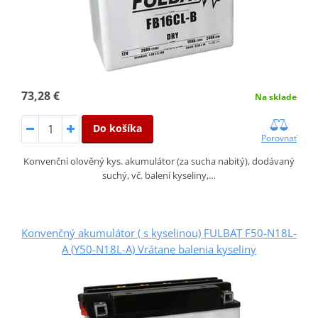
73,28 €
Na sklade
Do košíka
Porovnať
Konvenční olověný kys. akumulátor (za sucha nabitý), dodávaný
suchý, vč. balení kyseliny,…
Konvenčný akumulátor ( s kyselinou) FULBAT F50-N18L-
A (Y50-N18L-A) Vrátane balenia kyseliny