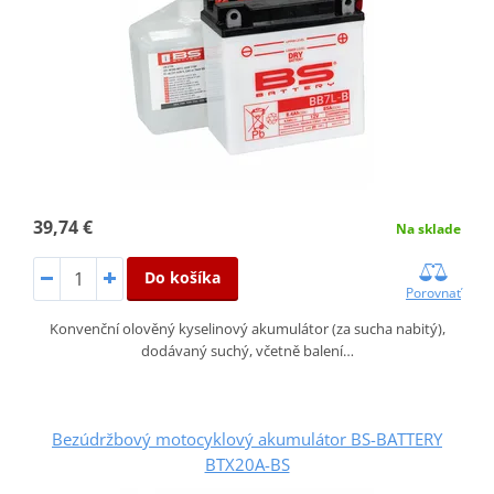
39,74 €
Na sklade
Do košíka
Porovnať
Konvenční olověný kyselinový akumulátor (za sucha nabitý),
dodávaný suchý, včetně balení…
Bezúdržbový motocyklový akumulátor BS-BATTERY
BTX20A-BS