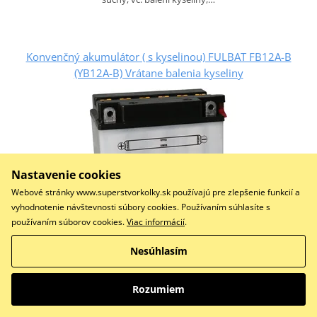
Konvenčný akumulátor ( s kyselinou) FULBAT FB12A-B
(YB12A-B) Vrátane balenia kyseliny
Nastavenie cookies
Webové stránky www.superstvorkolky.sk používajú pre zlepšenie funkcií a
vyhodnotenie návštevnosti súbory cookies. Používaním súhlasíte s
používaním súborov cookies.
Viac informácií
.
Nesúhlasím
51,71 €
Na sklade
Rozumiem
Do košíka