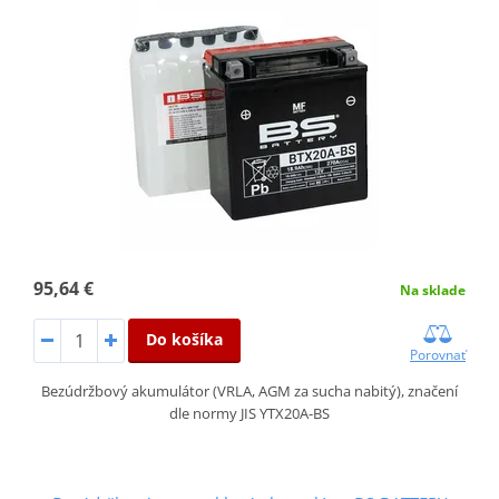
95,64 €
Na sklade
Do košíka
Porovnať
Bezúdržbový akumulátor (VRLA, AGM za sucha nabitý), značení
dle normy JIS YTX20A-BS