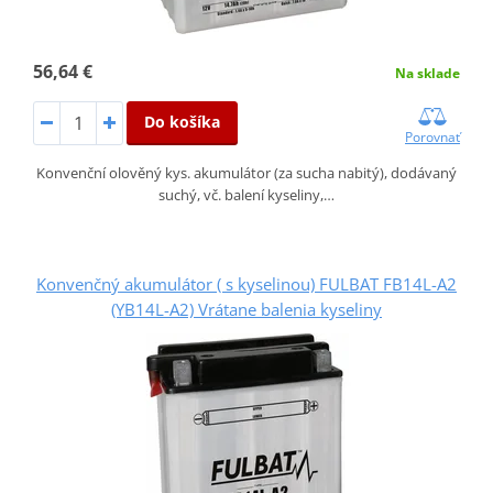
56,64 €
Na sklade
Do košíka
Porovnať
Konvenční olověný kys. akumulátor (za sucha nabitý), dodávaný
suchý, vč. balení kyseliny,…
Konvenčný akumulátor ( s kyselinou) FULBAT FB14L-A2
(YB14L-A2) Vrátane balenia kyseliny