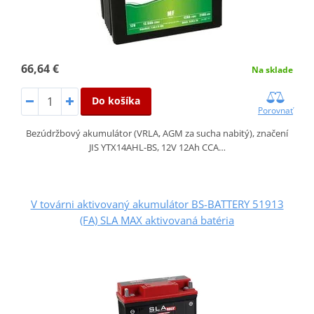
66,64 €
Na sklade
Do košíka
Porovnať
Bezúdržbový akumulátor (VRLA, AGM za sucha nabitý), značení
JIS YTX14AHL-BS, 12V 12Ah CCA…
V továrni aktivovaný akumulátor BS-BATTERY 51913
(FA) SLA MAX aktivovaná batéria