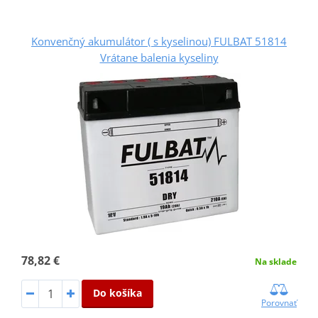
Konvenčný akumulátor ( s kyselinou) FULBAT 51814
Vrátane balenia kyseliny
78,82 €
Na sklade
Do košíka
Porovnať