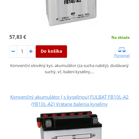
57,83 €
Na sklade
Do košíka
Porovnať
Konvenční olověný kys. akumulátor (za sucha nabitý), dodávaný
suchý, vč. balení kyseliny,…
Konvenčný akumulátor ( s kyselinou) FULBAT FB10L-A2
(YB10L-A2) Vrátane balenia kyseliny