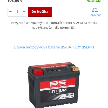
103,69 €
Na sklade
Do košíka
Porovnať
Ve výrobě aktivovaný SLA akumulátor (VRLA, AGM za mokra
nabitý), značení dle normy JIS…
Lítiová motocyklová batérie BS-BATTERY BSLI-11