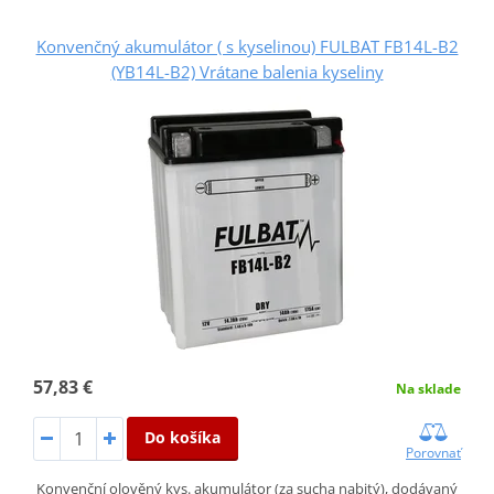
Konvenčný akumulátor ( s kyselinou) FULBAT FB14L-B2
(YB14L-B2) Vrátane balenia kyseliny
57,83 €
Na sklade
Do košíka
Porovnať
Konvenční olověný kys. akumulátor (za sucha nabitý), dodávaný