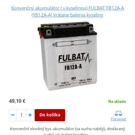
Konvenčný akumulátor ( s kyselinou) FULBAT FB12A-A
(YB12A-A) Vrátane balenia kyseliny
49,10 €
Na sklade
Do košíka
Porovnať
Konvenční olověný kys. akumulátor (za sucha nabitý), dodávaný
suchý, vč. balení kyseliny,…