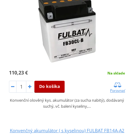
110,23 €
Na sklade
Do košíka
Porovnať
Konvenční olověný kys. akumulátor (za sucha nabitý), dodávaný
suchý, vč. balení kyseliny,…
Konvenčný akumulátor ( s kyselinou) FULBAT FB14A-A2