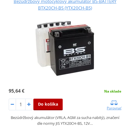
Bezúdržbový motocyklový akumulátor BS-BATTERY
BTX20CH-BS (YTX20CH-BS)
95,64 €
Na sklade
Do košíka
Porovnať
Bezúdržbový akumulátor (VRLA, AGM za sucha nabitý), značení
dle normy JIS YTX20CH-BS, 12V…