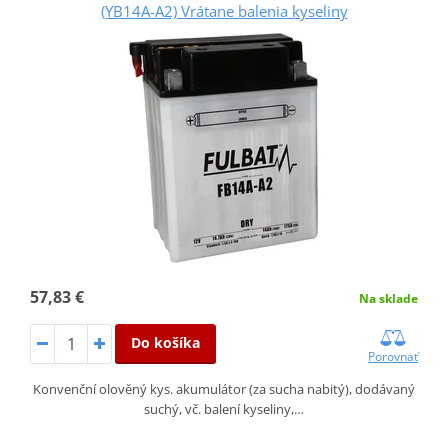
(YB14A-A2) Vrátane balenia kyseliny
57,83 €
Na sklade
Do košíka
Porovnať
Konvenční olověný kys. akumulátor (za sucha nabitý), dodávaný
suchý, vč. balení kyseliny,…