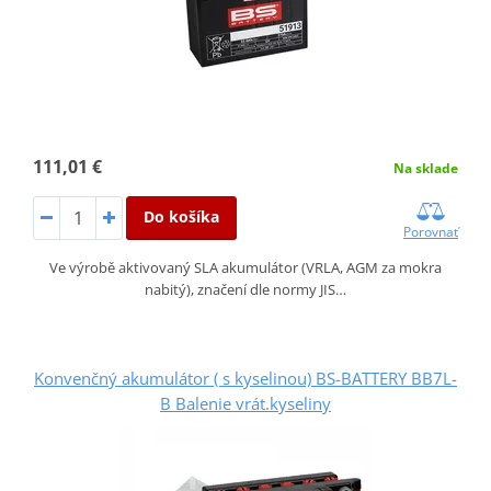
111,01 €
Na sklade
Do košíka
Porovnať
Ve výrobě aktivovaný SLA akumulátor (VRLA, AGM za mokra
nabitý), značení dle normy JIS…
Konvenčný akumulátor ( s kyselinou) BS-BATTERY BB7L-
B Balenie vrát.kyseliny