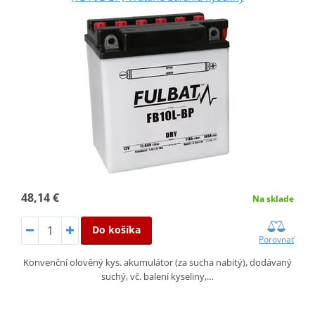
48,14 €
Na sklade
Do košíka
Porovnať
Konvenční olověný kys. akumulátor (za sucha nabitý), dodávaný
suchý, vč. balení kyseliny,…