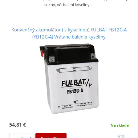
suchý, vč. balení kyseliny,…
Konvenčný akumulátor ( s kyselinou) FULBAT FB12C-A
(YB12C-A) Vrátane balenia kyseliny
54,81 €
Na sklade