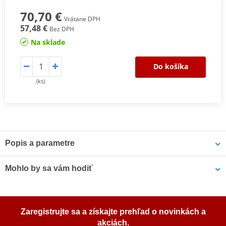
70,70 €
Vrátane DPH
57,48 €
Bez DPH
Na sklade
Do košíka
(ks)
Popis a parametre
Výrobca
FULBAT
Mohlo by sa vám hodiť
Rozmery
186x82x171 mm
Napätie
12V
Nabíjačka akumulátorov FULBAT FULLOAD F4 2A (suitable also
Zaregistrujte sa a získajte prehľad o novinkách a
Kapacita
for Lithium)
20 Ah
akciách.