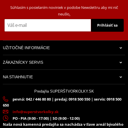
Súhlasím s posielaním noviniek v podobe Newslettru aby mi nič
neušlo
.
Prihlásiť sa
UŽITOČNÉ INFORMÁCIE
ZÁKAZNÍCKY SERVIS
47,00 €
NA STIAHNUTIE
Skladom S4
Predajňa SUPERŠTVORKOLKY.SK
pevná: 042 / 446 80 80 | predaj: 0918 500 550 | servis: 0918 500
650
info@superstvorkolky.sk
PO - PIA (9:00 - 17:00) | SO (9:00 - 12:00)
Naša nová kamenná predajňa sa nachádza v Ilave areál bývalého