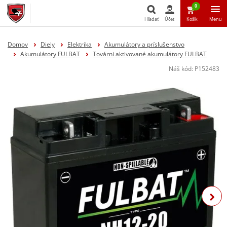
0
Hľadať
Účet
Košík
Menu
Hľadať
Domov
Diely
Elektrika
Akumulátory a príslušenstvo
Akumulátory FULBAT
Továrni aktivované akumulátory FULBAT
Náš kód:
P152483