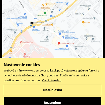
Nastavenie cookies
Webové stránky www.superstvorkolky.sk používajú pre zlepšenie funkcií a
vyhodnotenie návštevnosti súbory cookies. Používaním súhlasíte s
používaním súborov cookies.
Viac informácií
.
Facebook
Instagram
Nesúhlasím
Copyright © 2026 www.superstvorkolky.sk
Všetky práva vyhradené
Rozumiem
Prepnúť na klasickú verziu