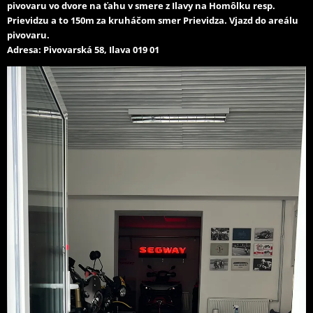
pivovaru vo dvore na ťahu v smere z Ilavy na Homôlku resp.
Prievidzu a to 150m za kruháčom smer Prievidza. Vjazd do areálu
pivovaru.
Adresa: Pivovarská 58, Ilava 019 01