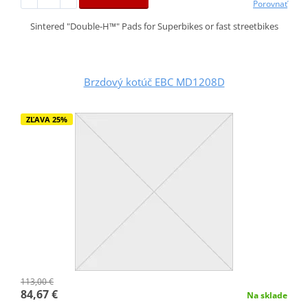
Porovnať
Sintered "Double-H™" Pads for Superbikes or fast streetbikes
Brzdový kotúč EBC MD1208D
ZĽAVA 25%
113,00 €
84,67 €
Na sklade