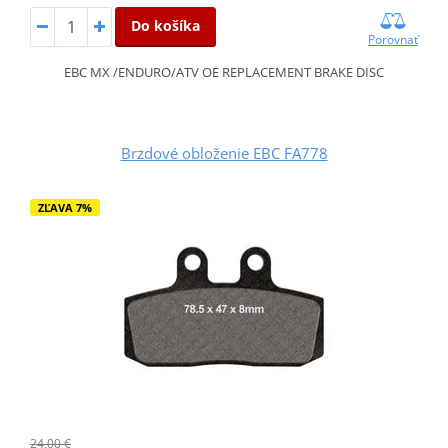
Do košíka
Porovnať
EBC MX /ENDURO/ATV OE REPLACEMENT BRAKE DISC
Brzdové obloženie EBC FA778
ZĽAVA 7%
24,00 €