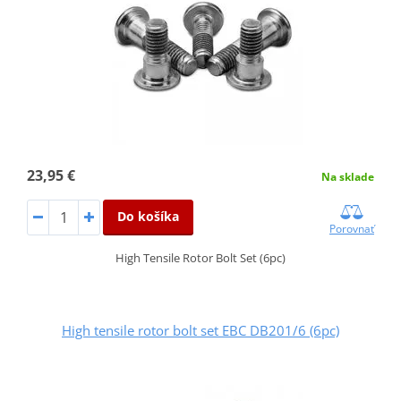
23,95 €
Na sklade
Do košíka
Porovnať
High Tensile Rotor Bolt Set (6pc)
High tensile rotor bolt set EBC DB201/6 (6pc)