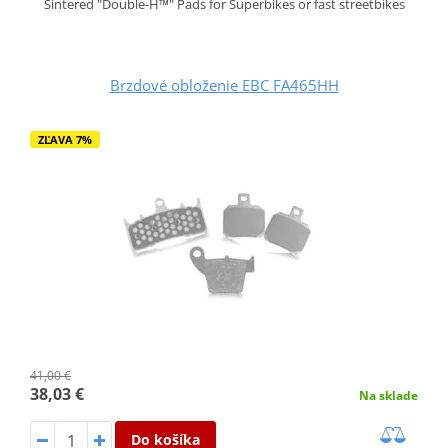
Sintered "Double-H™" Pads for Superbikes or fast streetbikes
Brzdové obloženie EBC FA465HH
ZĽAVA 7%
41,00 €
38,03 €
Na sklade
Do košíka