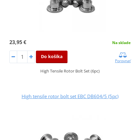
23,95 €
Na sklade
Do košíka
Porovnať
High Tensile Rotor Bolt Set (6pc)
High tensile rotor bolt set EBC DB604/5 (5pc)