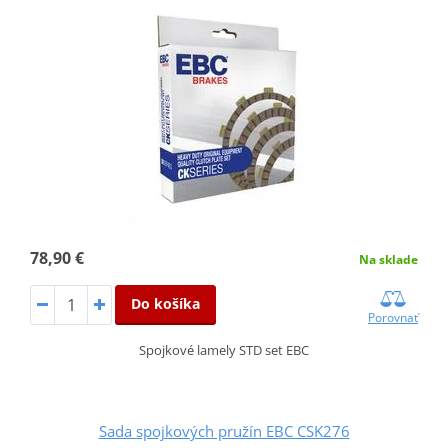
78,90 €
Na sklade
Do košíka
Porovnať
Spojkové lamely STD set EBC
Sada spojkových pružín EBC CSK276