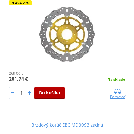
ZĽAVA 25%
269,00 €
201,74 €
Na sklade
Do košíka
Porovnať
Brzdový kotúč EBC MD3093 zadná