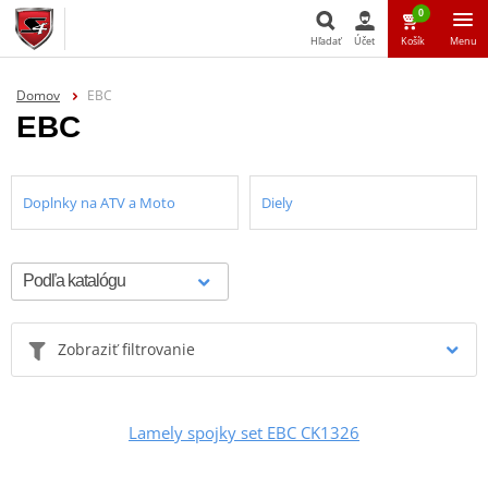
0
Hľadať
Účet
Košík
Menu
Hľadať
Domov
EBC
EBC
Doplnky na ATV a Moto
Diely
Zobraziť filtrovanie
Lamely spojky set EBC CK1326