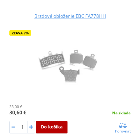
Brzdové obloženie EBC FA778HH
ZĽAVA 7%
33,00 €
30,60 €
Na sklade
Do košíka
Porovnať