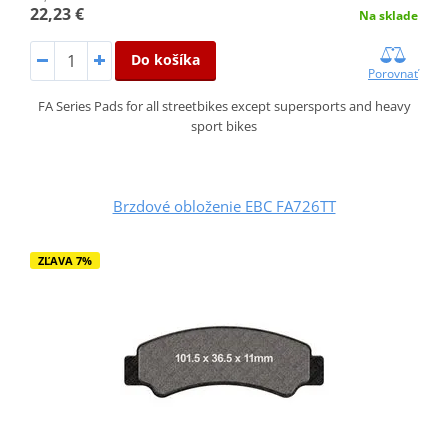
22,23 €
Na sklade
Do košíka
Porovnať
FA Series Pads for all streetbikes except supersports and heavy
sport bikes
Brzdové obloženie EBC FA726TT
ZĽAVA 7%