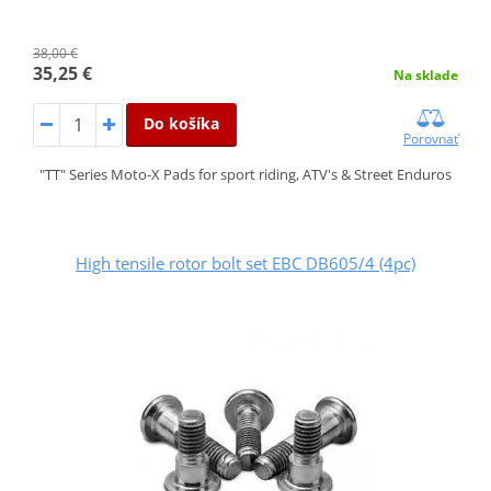
38,00 €
35,25 €
Na sklade
Do košíka
Porovnať
"TT" Series Moto-X Pads for sport riding, ATV's & Street Enduros
High tensile rotor bolt set EBC DB605/4 (4pc)