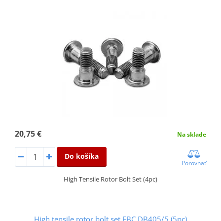
20,75 €
Na sklade
Do košíka
Porovnať
High Tensile Rotor Bolt Set (4pc)
High tensile rotor bolt set EBC DB405/5 (5pc)