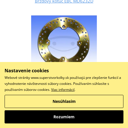
Brzdový kotúč EBC MD6232D
Nastavenie cookies
Webové stránky www.superstvorkolky.sk používajú pre zlepšenie funkcií a
vyhodnotenie návštevnosti súbory cookies. Používaním súhlasíte s
76,62 €
používaním súborov cookies.
Viac informácií
.
Na sklade
Nesúhlasím
Do košíka
Porovnať
Brake disc EBC
Rozumiem