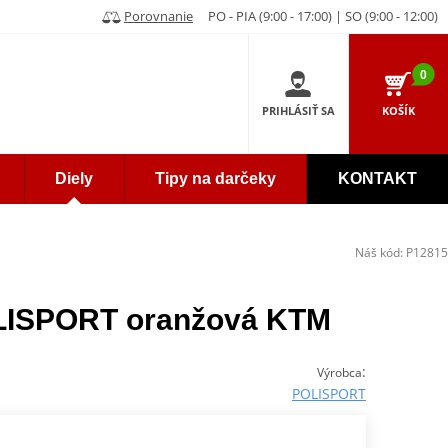
Porovnanie
PO - PIA (9:00 - 17:00) | SO (9:00 - 12:00)
0
PRIHLÁSIŤ SA
KOŠÍK
Diely
Tipy na darčeky
KONTAKT
Náš kód:
P12815
OLISPORT oranžová KTM
:
Výrobca
POLISPORT