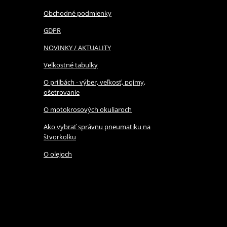
Obchodné podmienky
GDPR
NOVINKY / AKTUALITY
Veľkostné tabuľky
O prilbách - výber, veľkosť, pojmy,
ošetrovanie
O motokrosových okuliaroch
Ako vybrať správnu pneumatiku na
štvorkolku
O olejoch