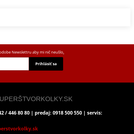
podobe Newslettru aby mi nič neušlo
.
Prihlásiť sa
 SUPERŠTVORKOLKY.SK
2 / 446 80 80 | predaj: 0918 500 550 | servis:
erstvorkolky.sk