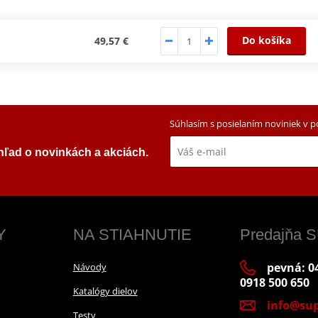
Do košíka
49,57 €
Súhlasím s posielaním noviniek v 
ehľad o novinkách a akciách.
Y
NA STIAHNUTIE
Predajňa
pevná: 04
Návody
0918 500 650
Katalógy dielov
info@sup
Testy