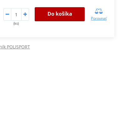
Do košíka
Porovnať
(ks)
tník POLISPORT