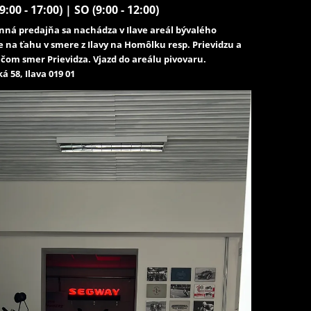
9:00 - 17:00) | SO (9:00 - 12:00)
ná predajňa sa nachádza v Ilave areál bývalého
e na ťahu v smere z Ilavy na Homôlku resp. Prievidzu a
čom smer Prievidza. Vjazd do areálu pivovaru.
á 58, Ilava 019 01