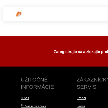
Zaregistrujte sa a získajte pr
UŽITOČNÉ
ZÁKAZNÍCK
INFORMÁCIE
SERVIS
O nás
Predaj
Čo Vás u nás čaká
Servis