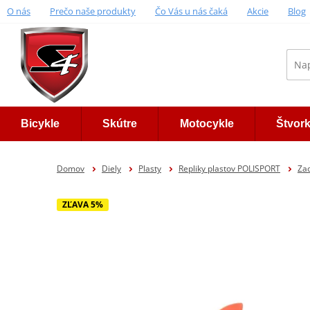
O nás
Prečo naše produkty
Čo Vás u nás čaká
Akcie
Blog
Bicykle
Skútre
Motocykle
Štvor
Domov
Diely
Plasty
Repliky plastov POLISPORT
Za
ZĽAVA 5%