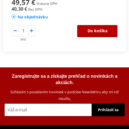
49,57 €
Vrátane DPH
40,30 €
Bez DPH
Na objednávku
Do košíka
(ks)
Zaregistrujte sa a získajte prehľad o novinkách a
akciách.
Súhlasím s posielaním noviniek v podobe Newslettru aby mi nič
neušlo
.
Prihlásiť sa