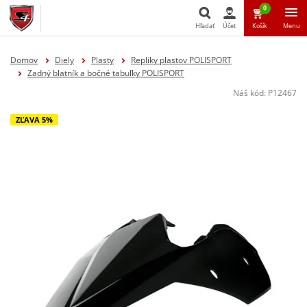
0
Hľadať
Účet
Košík
Menu
Hľadať
Domov
Diely
Plasty
Repliky plastov POLISPORT
Zadný blatník a bočné tabuľky POLISPORT
Náš kód:
P12467
ZĽAVA 5%