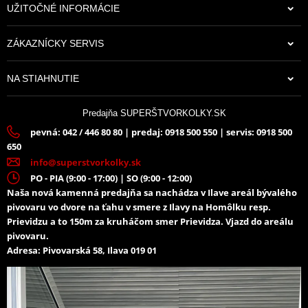
UŽITOČNÉ INFORMÁCIE
ZÁKAZNÍCKY SERVIS
NA STIAHNUTIE
Predajňa SUPERŠTVORKOLKY.SK
pevná: 042 / 446 80 80 | predaj: 0918 500 550 | servis: 0918 500
650
info@superstvorkolky.sk
PO - PIA (9:00 - 17:00) | SO (9:00 - 12:00)
Naša nová kamenná predajňa sa nachádza v Ilave areál bývalého
pivovaru vo dvore na ťahu v smere z Ilavy na Homôlku resp.
Prievidzu a to 150m za kruháčom smer Prievidza. Vjazd do areálu
pivovaru.
Adresa: Pivovarská 58, Ilava 019 01