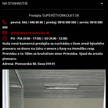
11,43 €
NA STIAHNUTIE
Na sklade
Predajňa SUPERŠTVORKOLKY.SK
pevná: 042 / 446 80 80 | predaj: 0918 500 550 | servis: 0918 500
650
info@superstvorkolky.sk
PO - PIA (9:00 - 17:00) | SO (9:00 - 12:00)
Naša nová kamenná predajňa sa nachádza v Ilave areál bývalého
pivovaru vo dvore na ťahu v smere z Ilavy na Homôlku resp.
Prievidzu a to 150m za kruháčom smer Prievidza. Vjazd do areálu
pivovaru.
Adresa: Pivovarská 58, Ilava 019 01