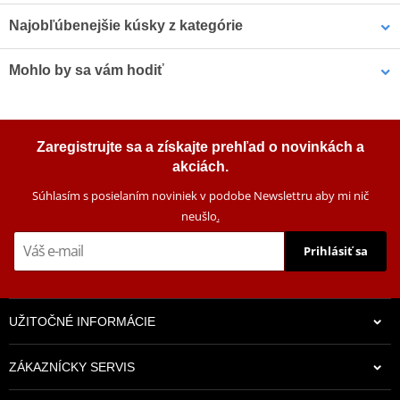
Najobľúbenejšie kúsky z kategórie
Mohlo by sa vám hodiť
Výkonný vzduchový filter
Výkonný vzduchový filter
PIPERCROSS MPX172
PIPERCROSS MPX174
Čistič filtrov Bel-Ray FOAM FILTER CLEANER & DEGREASER (400
Zaregistrujte sa a získajte prehľad o novinkách a
ml sprej)
akciách.
Súhlasím s posielaním noviniek v podobe Newslettru aby mi nič
neušlo
.
Prihlásiť sa
59,80 €
43,75 €
UŽITOČNÉ INFORMÁCIE
Na sklade
Na sklade
ZÁKAZNÍCKY SERVIS