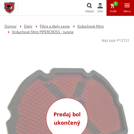
0
Hľadať
Účet
Košík
Menu
Hľadať
Domov
Diely
Filtre a diely sania
Vzduchové filtre
Vzduchové filtre PIPERCROSS - tuning
Náš kód:
P12731
Predaj bol
ukončený