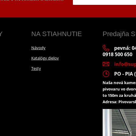
Y
NA STIAHNUTIE
Predajňa
pevná: 04
Návody
0918 500 650
Katalógy dielov
info@sup
Testy
PO - PIA (
Naša nová kamen
pivovaru vo dvor
to 150m za kruhá
Adresa: Pivovarsk