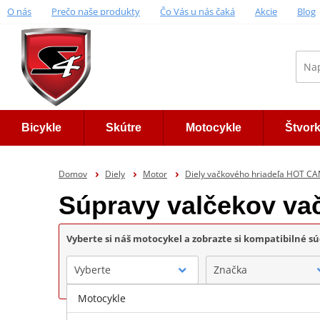
O nás
Prečo naše produkty
Čo Vás u nás čaká
Akcie
Blog
Bicykle
Skútre
Motocykle
Štvor
Domov
Diely
Motor
Diely vačkového hriadeľa HOT C
Súpravy valčekov v
Vyberte si náš motocykel a zobrazte si kompatibilné sú
Vyberte
Značka
Motocykle