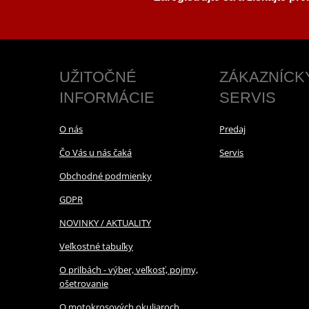
UŽITOČNÉ
ZÁKAZNÍCK
INFORMÁCIE
SERVIS
O nás
Predaj
Čo Vás u nás čaká
Servis
Obchodné podmienky
GDPR
NOVINKY / AKTUALITY
Veľkostné tabuľky
O prilbách - výber, veľkosť, pojmy,
ošetrovanie
O motokrosových okuliaroch