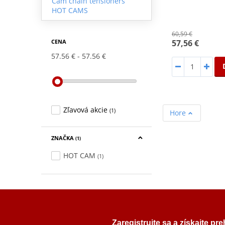
Cam chain tensioners
HOT CAMS
60,59 €
57,56 €
CENA
57.56 €
57.56 €
Zľavová akcie
(1)
Hore
ZNAČKA
(1)
HOT CAM
(1)
Zaregistrujte sa a získajte pr