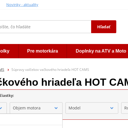
Novinky - aktuality
Hľadať
kolky
Pre motorkára
Doplnky na ATV a Moto
AMS
Súpravy valčekov vačkového hriadeľa HOT CAMS
ačkového hriadeľa HOT C
čiastky:
Objem motora
Model
R