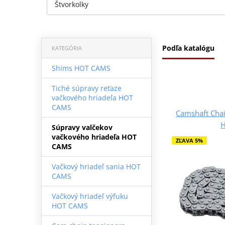
Štvorkolky
Podľa katalógu
KATEGÓRIA
Shims HOT CAMS
Tiché súpravy reťaze
vačkového hriadeľa HOT
CAMS
Camshaft Chai
Súpravy valčekov
vačkového hriadeľa HOT
ZĽAVA 5%
CAMS
Vačkový hriadeľ sania HOT
CAMS
Vačkový hriadeľ výfuku
HOT CAMS