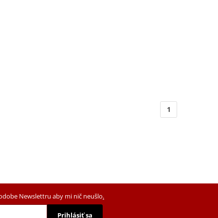
1
podobe Newslettru aby mi nič neušlo
.
Prihlásiť sa