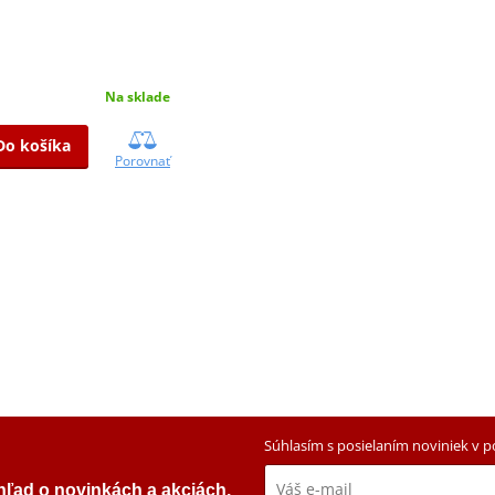
Na sklade
Do košíka
Porovnať
Súhlasím s posielaním noviniek v 
ehľad o novinkách a akciách.