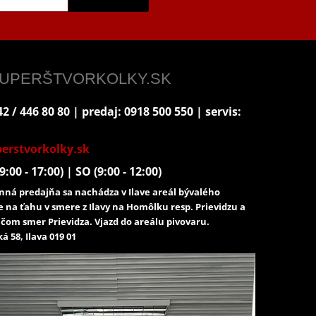
 SUPERŠTVORKOLKY.SK
2 / 446 80 80 | predaj: 0918 500 550 | servis:
erstvorkolky.sk
9:00 - 17:00) | SO (9:00 - 12:00)
ná predajňa sa nachádza v Ilave areál bývalého
e na ťahu v smere z Ilavy na Homôlku resp. Prievidzu a
čom smer Prievidza. Vjazd do areálu pivovaru.
á 58, Ilava 019 01