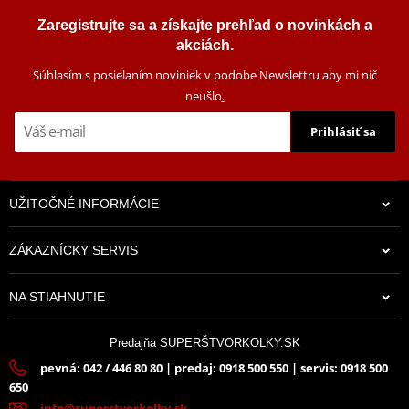
Zaregistrujte sa a získajte prehľad o novinkách a
akciách.
Súhlasím s posielaním noviniek v podobe Newslettru aby mi nič
neušlo
.
Prihlásiť sa
UŽITOČNÉ INFORMÁCIE
ZÁKAZNÍCKY SERVIS
NA STIAHNUTIE
Predajňa SUPERŠTVORKOLKY.SK
pevná: 042 / 446 80 80 | predaj: 0918 500 550 | servis: 0918 500
650
info@superstvorkolky.sk