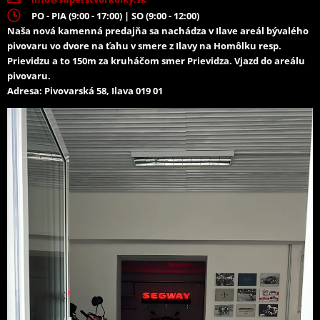
PO - PIA (9:00 - 17:00) | SO (9:00 - 12:00)
Naša nová kamenná predajňa sa nachádza v Ilave areál bývalého
pivovaru vo dvore na ťahu v smere z Ilavy na Homôlku resp.
Prievidzu a to 150m za kruháčom smer Prievidza. Vjazd do areálu
pivovaru.
Adresa: Pivovarská 58, Ilava 019 01