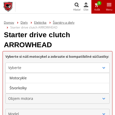
0
Hľadať
Účet
Košík
Menu
Hľadať
Domov
Diely
Elektrika
Štartéry a diely
Starter drive clutch ARROWHEAD
Starter drive clutch
ARROWHEAD
Vyberte si náš motocykel a zobrazte si kompatibilné súčiastky:
Vyberte
Motocykle
Značka
Štvorkolky
Objem motora
Model