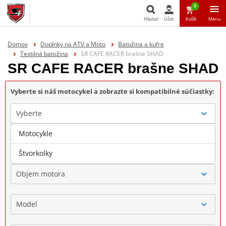
0
Hľadať
Účet
Košík
Menu
Hľadať
Domov
Doplnky na ATV a Moto
Batožina a kufre
Textilná batožina
SR CAFE RACER brašne SHAD
SR CAFE RACER brašne SHAD
Vyberte si náš motocykel a zobrazte si kompatibilné súčiastky:
Vyberte
Motocykle
Značka
Štvorkolky
Objem motora
Model