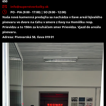
650
info@superstvorkolky.sk
PO - PIA (9:00 - 17:00) | SO (9:00 - 12:00)
Naša nová kamenná predajňa sa nachádza v Ilave areál bývalého
pivovaru vo dvore na ťahu v smere z Ilavy na Homôlku resp.
Prievidzu a to 150m za kruháčom smer Prievidza. Vjazd do areálu
pivovaru.
Adresa: Pivovarská 58, Ilava 019 01