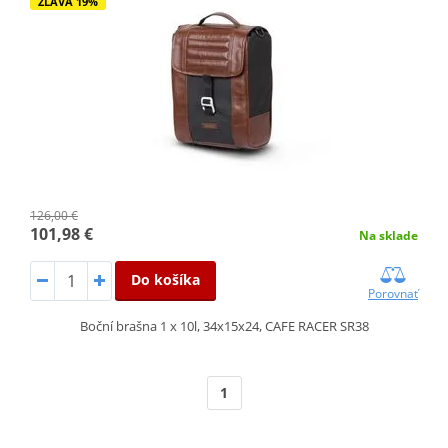
ZĽAVA 19%
126,00 €
101,98 €
Na sklade
Do košíka
Porovnať
Boční brašna 1 x 10l, 34x15x24, CAFE RACER SR38
1