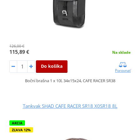
126,00 €
115,89 €
Na sklade
Do košíka
Porovnať
Boční brašna 1 x 10l, 34x15x24, CAFE RACER SR38
Tankvak SHAD CAFE RACER SR18 X0SR18 8L
AKCIA
ZĽAVA 12%