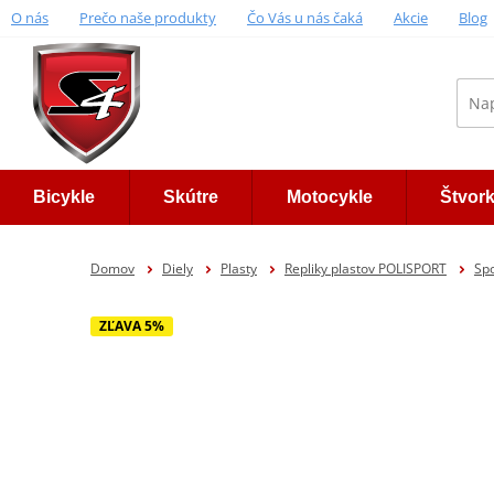
O nás
Prečo naše produkty
Čo Vás u nás čaká
Akcie
Blog
Bicykle
Skútre
Motocykle
Štvor
Domov
Diely
Plasty
Repliky plastov POLISPORT
Spo
ZĽAVA 5%