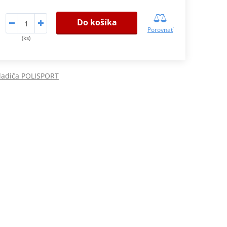
Do košíka
Porovnať
(ks)
ladiča POLISPORT