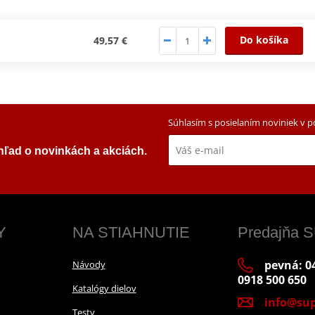
Do košíka
49,57 €
Súhlasím s posielaním noviniek v 
ehľad o novinkách a akciách.
Y
NA STIAHNUTIE
Predajňa
pevná: 04
Návody
0918 500 650
Katalógy dielov
info@sup
Testy