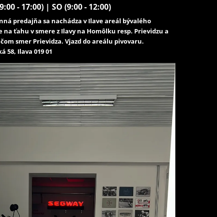
9:00 - 17:00) | SO (9:00 - 12:00)
ná predajňa sa nachádza v Ilave areál bývalého
e na ťahu v smere z Ilavy na Homôlku resp. Prievidzu a
čom smer Prievidza. Vjazd do areálu pivovaru.
á 58, Ilava 019 01