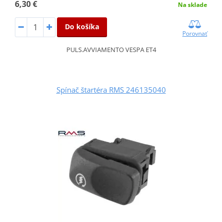
6,30 €
Na sklade
Do košíka
Porovnať
PULS.AVVIAMENTO VESPA ET4
Spínač štartéra RMS 246135040