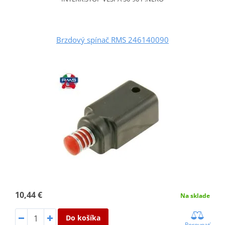
Brzdový spínač RMS 246140090
10,44 €
Na sklade
Do košíka
Porovnať