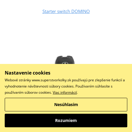
Starter switch DOMINO
Nastavenie cookies
Webové stránky www.superstvorkolky.sk používajú pre zlepšenie funkcií a
vyhodnotenie návštevnosti súbory cookies. Používaním súhlasíte s
používaním súborov cookies.
Viac informácií
.
25,83 €
Na sklade
Nesúhlasím
Do košíka
Porovnať
Rozumiem
Starter switch