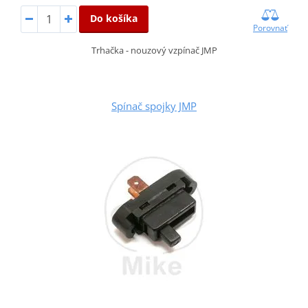
Do košíka
Porovnať
Trhačka - nouzový vzpínač JMP
Spínač spojky JMP