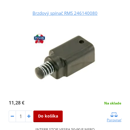
Brzdový spínač RMS 246140080
11,28 €
Na sklade
Do košíka
Porovnať
INTERR.STOP VESPA 50-90 P.NERO