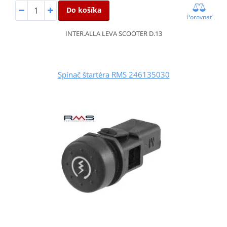
Do košíka
Porovnať
INTER.ALLA LEVA SCOOTER D.13
Spínač štartéra RMS 246135030