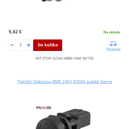
5,62 €
Na sklade
Do košíka
Porovnať
INT.STOP S.CAVI MBK-YAM 50/150
Tlačidlo klaksónu RMS 246130060 guľaté čierna