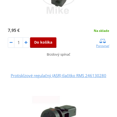
7,95 €
Na sklade
Do košíka
Porovnať
Brzdový spínač
Protisklzové regulačný (ASR) tlačítko RMS 246130280