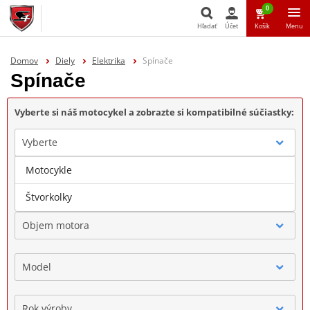
0
Hľadať
Účet
Košík
Menu
Hľadať
Domov
Diely
Elektrika
Spínače
Spínače
Vyberte si náš motocykel a zobrazte si kompatibilné súčiastky:
Vyberte
Motocykle
Značka
Štvorkolky
Objem motora
Model
Rok výroby