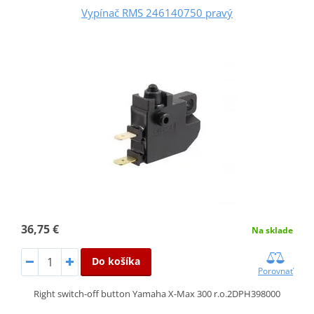
Vypínač RMS 246140750 pravý
36,75 €
Na sklade
Do košíka
Porovnať
Right switch-off button Yamaha X-Max 300 r.o.2DPH398000