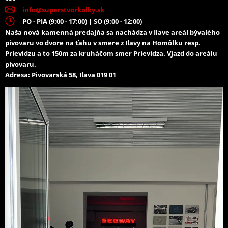
info@superstvorkolky.sk
PO - PIA (9:00 - 17:00) | SO (9:00 - 12:00)
Naša nová kamenná predajňa sa nachádza v Ilave areál bývalého
pivovaru vo dvore na ťahu v smere z Ilavy na Homôlku resp.
Prievidzu a to 150m za kruháčom smer Prievidza. Vjazd do areálu
pivovaru.
Adresa: Pivovarská 58, Ilava 019 01