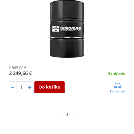
2 565,00 €
2 249,66 €
Na sklade
Do košíka
Porovnať
1