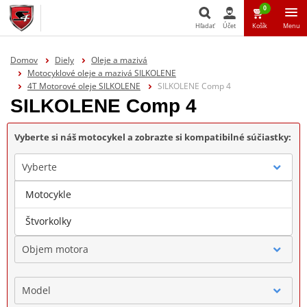
0
Hľadať
Účet
Košík
Menu
Hľadať
Domov
Diely
Oleje a mazivá
Motocyklové oleje a mazivá SILKOLENE
4T Motorové oleje SILKOLENE
SILKOLENE Comp 4
SILKOLENE Comp 4
Vyberte si náš motocykel a zobrazte si kompatibilné súčiastky:
Vyberte
Motocykle
Značka
Štvorkolky
Objem motora
Model