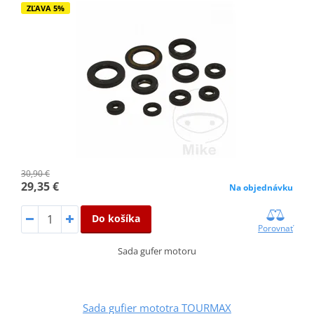
ZĽAVA 5%
30,90 €
29,35 €
Na objednávku
Do košíka
Porovnať
Sada gufer motoru
Sada gufier mototra TOURMAX