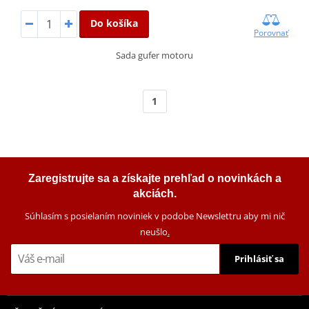
Do košíka
Porovnať
Sada gufer motoru
1
Zaregistrujte sa a získajte prehľad o novinkách a
akciách.
Súhlasím s posielaním noviniek v podobe Newslettru aby mi nič
neušlo
.
Prihlásiť sa