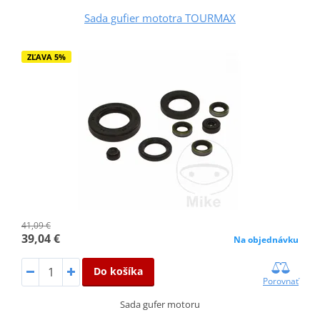
Sada gufier mototra TOURMAX
ZĽAVA 5%
41,09 €
39,04 €
Na objednávku
Do košíka
Porovnať
Sada gufer motoru