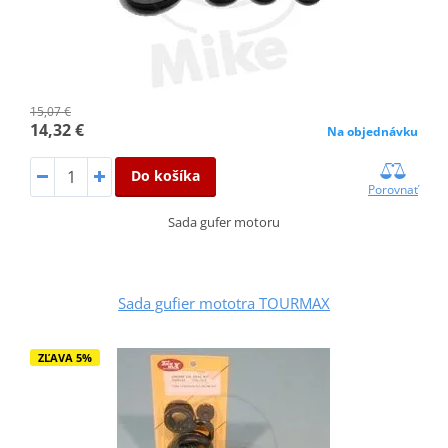
15,07 €
14,32 €
Na objednávku
Do košíka
Porovnať
Sada gufer motoru
Sada gufier mototra TOURMAX
ZĽAVA 5%