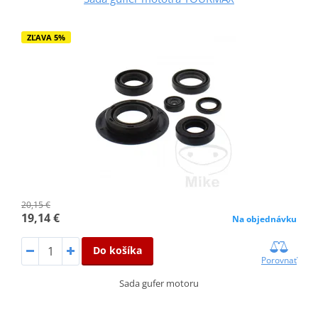
ZĽAVA 5%
20,15 €
19,14 €
Na objednávku
Do košíka
Porovnať
Sada gufer motoru