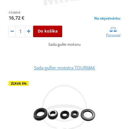
17,60 €
16,72 €
Na objednávku
Do košíka
Porovnať
Sada gufer motoru
Sada gufier mototra TOURMAX
ZĽAVA 5%