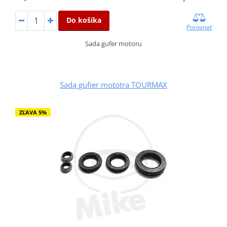
Do košíka
Porovnať
Sada gufer motoru
Sada gufier mototra TOURMAX
ZĽAVA 5%