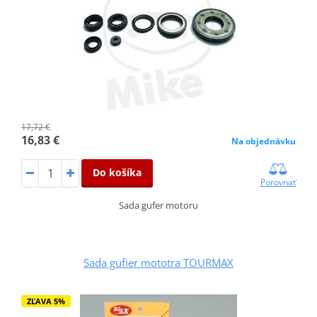
17,72 €
16,83 €
Na objednávku
Do košíka
Porovnať
Sada gufer motoru
Sada gufier mototra TOURMAX
ZĽAVA 5%