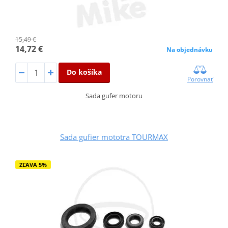
15,49 €
14,72 €
Na objednávku
Do košíka
Porovnať
Sada gufer motoru
Sada gufier mototra TOURMAX
ZĽAVA 5%