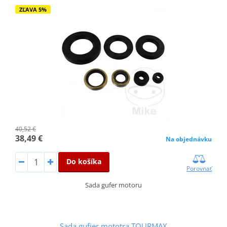
ZĽAVA 5%
40,52 €
38,49 €
Na objednávku
Do košíka
Porovnať
Sada gufer motoru
Sada gufier mototra TOURMAX