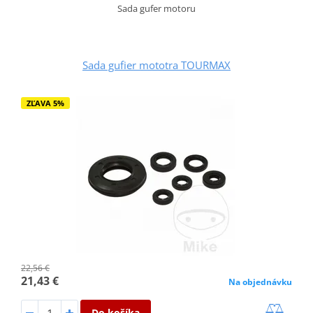
Sada gufer motoru
Sada gufier mototra TOURMAX
ZĽAVA 5%
22,56 €
21,43 €
Na objednávku
Do košíka