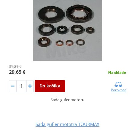
31,21 €
29,65 €
Na sklade
Do košíka
Porovnať
Sada gufer motoru
Sada gufier mototra TOURMAX