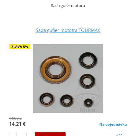
Sada gufer motoru
Sada gufier mototra TOURMAX
ZĽAVA 5%
14,96 €
14,21 €
Na objednávku