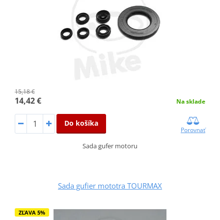
15,18 €
14,42 €
Na sklade
Do košíka
Porovnať
Sada gufer motoru
Sada gufier mototra TOURMAX
ZĽAVA 5%