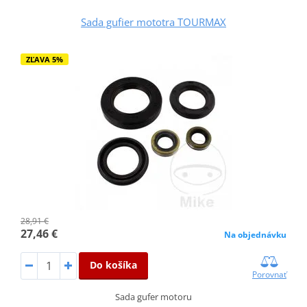
Sada gufier mototra TOURMAX
ZĽAVA 5%
28,91 €
27,46 €
Na objednávku
Do košíka
Porovnať
Sada gufer motoru