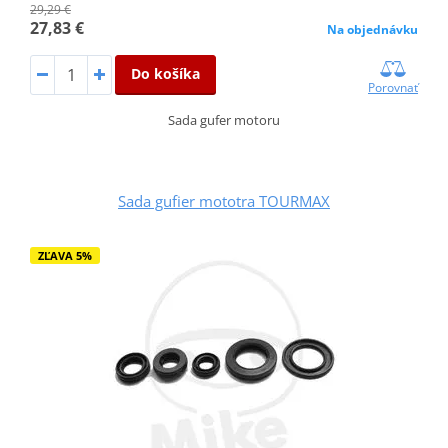
29,29 €
27,83 €
Na objednávku
Do košíka
Porovnať
Sada gufer motoru
Sada gufier mototra TOURMAX
ZĽAVA 5%