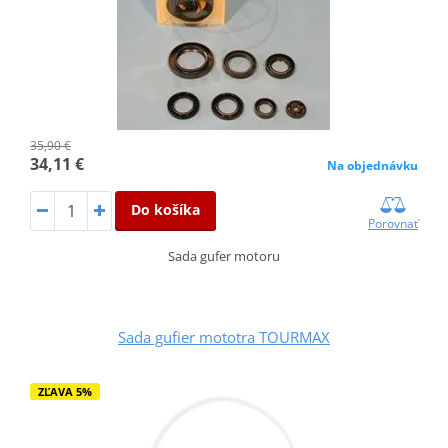
35,90 €
34,11 €
Na objednávku
Do košíka
Porovnať
Sada gufer motoru
Sada gufier mototra TOURMAX
ZĽAVA 5%