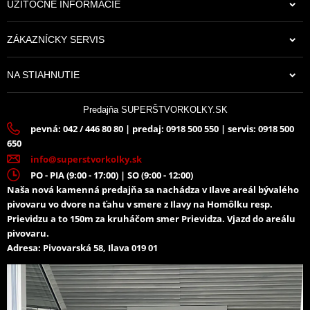
UŽITOČNÉ INFORMÁCIE
ZÁKAZNÍCKY SERVIS
NA STIAHNUTIE
Predajňa SUPERŠTVORKOLKY.SK
pevná: 042 / 446 80 80 | predaj: 0918 500 550 | servis: 0918 500
650
info@superstvorkolky.sk
PO - PIA (9:00 - 17:00) | SO (9:00 - 12:00)
Naša nová kamenná predajňa sa nachádza v Ilave areál bývalého
pivovaru vo dvore na ťahu v smere z Ilavy na Homôlku resp.
Prievidzu a to 150m za kruháčom smer Prievidza. Vjazd do areálu
pivovaru.
Adresa: Pivovarská 58, Ilava 019 01