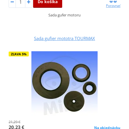
Do košíka
Porovnať
Sada gufer motoru
Sada gufier mototra TOURMAX
ZĽAVA 5%
21,29 €
20,23 €
Na objednávku