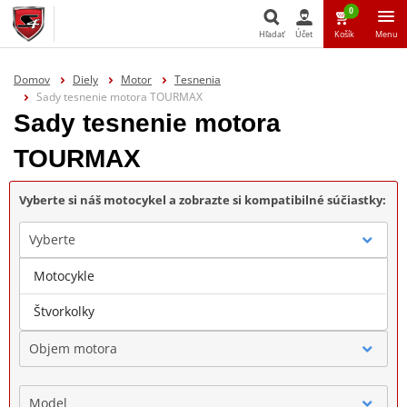
0
Hľadať
Účet
Košík
Menu
Hľadať
Domov
Diely
Motor
Tesnenia
Sady tesnenie motora TOURMAX
Sady tesnenie motora
TOURMAX
Vyberte si náš motocykel a zobrazte si kompatibilné súčiastky:
Vyberte
Motocykle
Značka
Štvorkolky
Objem motora
Model