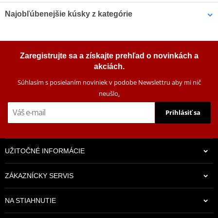
Najobľúbenejšie kúsky z kategórie
Sada vodítko reťazi/lízatko
Sada vodítko reťazi/lízatko
reťazi POLISPORT čierna
reťazi POLISPORT čierna
Zaregistrujte sa a získajte prehľad o novinkách a
akciách.
Súhlasím s posielaním noviniek v podobe Newslettru aby mi nič
neušlo
.
Prihlásiť sa
UŽITOČNÉ INFORMÁCIE
33,98 €
33,98 €
ZÁKAZNÍCKY SERVIS
Na sklade
Na sklade
NA STIAHNUTIE
Sada vodítko reťazi/lízatko
Sada vodítko reťaze / lízatko