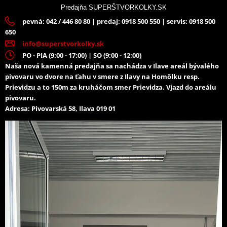
reťazi POLISPORT čierna
reťaze / lízatko reťaze
Predajňa SUPERŠTVORKOLKY.SK
(polmesiac) POLISPORT
pevná: 042 / 446 80 80 | predaj: 0918 500 550 | servis: 0918 500
husqvarna modrá
650
info@superstvorkolky.sk
PO - PIA (9:00 - 17:00) | SO (9:00 - 12:00)
Naša nová kamenná predajňa sa nachádza v Ilave areál bývalého
pivovaru vo dvore na ťahu v smere z Ilavy na Homôlku resp.
Prievidzu a to 150m za kruháčom smer Prievidza. Vjazd do areálu
pivovaru.
Adresa: Pivovarská 58, Ilava 019 01
33,98 €
35,93 €
Na sklade
Na objednávku
Sada vodítko reťazi/lízatko
reťazi POLISPORT žltá rm01