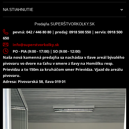
NA STIAHNUTIE
Predajňa SUPERŠTVORKOLKY.SK
pevná: 042 / 446 80 80 | predaj: 0918 500 550 | servis: 0918 500
650
info@superstvorkolky.sk
PO - PIA (9:00 - 17:00) | SO (9:00 - 12:00)
Naša nová kamenná predajňa sa nachádza v Ilave areál bývalého
pivovaru vo dvore na ťahu v smere z Ilavy na Homôlku resp.
Prievidzu a to 150m za kruháčom smer Prievidza. Vjazd do areálu
pivovaru.
Adresa: Pivovarská 58, Ilava 019 01