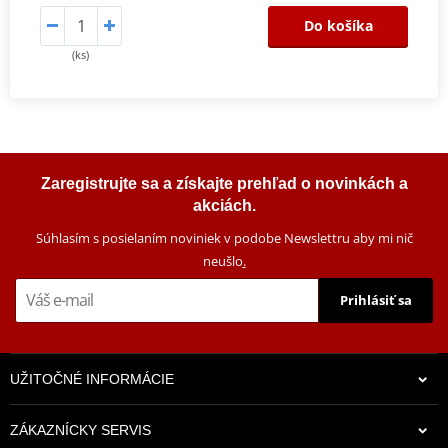
Do košíka
(ks)
Zaregistrujte sa a získajte prehľad o novinkách a
akciách.
Súhlasím s posielaním noviniek v podobe Newslettru aby mi nič
neušlo
.
Prihlásiť sa
UŽITOČNÉ INFORMÁCIE
ZÁKAZNÍCKY SERVIS