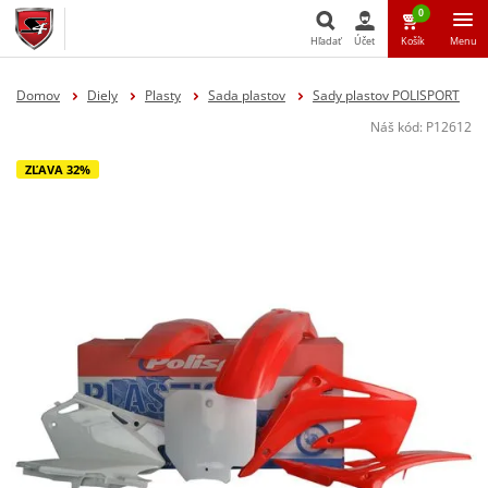
0
Hľadať
Účet
Košík
Menu
Hľadať
Domov
Diely
Plasty
Sada plastov
Sady plastov POLISPORT
Náš kód:
P12612
ZĽAVA 32%