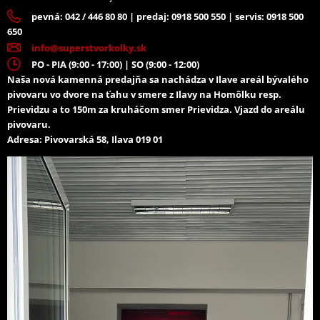
pevná: 042 / 446 80 80 | predaj: 0918 500 550 | servis: 0918 500
650
info@superstvorkolky.sk
PO - PIA (9:00 - 17:00) | SO (9:00 - 12:00)
Naša nová kamenná predajňa sa nachádza v Ilave areál bývalého
pivovaru vo dvore na ťahu v smere z Ilavy na Homôlku resp.
Prievidzu a to 150m za kruháčom smer Prievidza. Vjazd do areálu
pivovaru.
Adresa: Pivovarská 58, Ilava 019 01