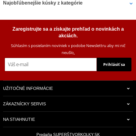
Najobľúbenejšie kúsky z kategórie
Sada plastov POLISPORT
Sada plastov POLISPORT
Zaregistrujte sa a získajte prehľad o novinkách a
91668 čierna
91669 červená
akciách.
Súhlasím s posielaním noviniek v podobe Newslettru aby mi nič
neušlo
.
Prihlásiť sa
UŽITOČNÉ INFORMÁCIE
121,70 €
121,70 €
ZÁKAZNÍCKY SERVIS
Na sklade
Na sklade
NA STIAHNUTIE
Predajňa SUPERŠTVORKOLKY.SK