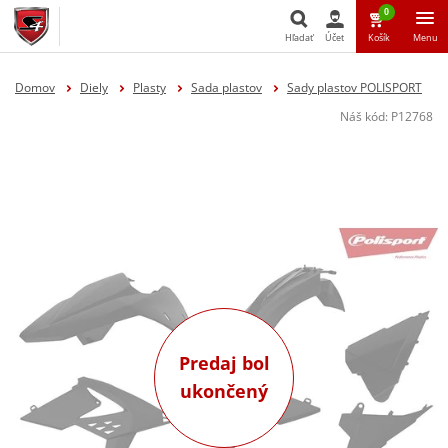
0
Hľadať
Účet
Košík
Menu
Hľadať
Domov
Diely
Plasty
Sada plastov
Sady plastov POLISPORT
Náš kód:
P12768
Predaj bol
ukončený