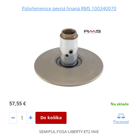
Polořemenice pevná hnaná RMS 100340070
57,55 €
Na sklade
Do košíka
Porovnať
SEMIPUL.FISSA LIBERTY-ET2 INIE