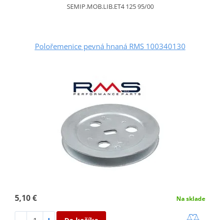
SEMIP.MOB.LIB.ET4 125 95/00
Polořemenice pevná hnaná RMS 100340130
5,10 €
Na sklade