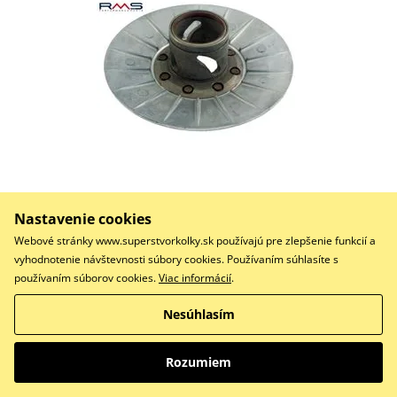
92,72 €
Na objednávku
Nastavenie cookies
Do košíka
Webové stránky www.superstvorkolky.sk používajú pre zlepšenie funkcií a
Porovnať
vyhodnotenie návštevnosti súbory cookies. Používaním súhlasíte s
používaním súborov cookies.
Viac informácií
.
SEMIP.COND.MOBIL.POST YAM 250
Nesúhlasím
Polořemenice plávajúcá hnaná RMS 100320360
Rozumiem