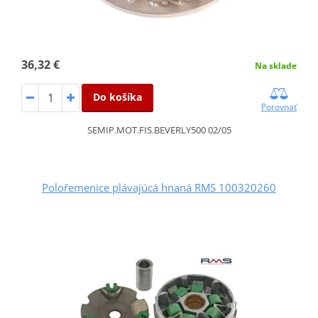
36,32 €
Na sklade
Do košíka
Porovnať
SEMIP.MOT.FIS.BEVERLY500 02/05
Polořemenice plávajúcá hnaná RMS 100320260