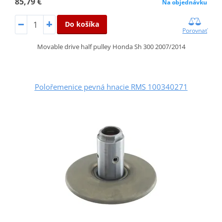
85,79 €
Na objednávku
Do košíka
Porovnať
Movable drive half pulley Honda Sh 300 2007/2014
Polořemenice pevná hnacie RMS 100340271