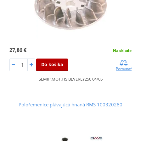
27,86 €
Na sklade
Do košíka
Porovnať
SEMIP.MOT.FIS.BEVERLY250 04/05
Polořemenice plávajúcá hnaná RMS 100320280