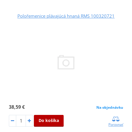
Polořemenice plávajúcá hnaná RMS 100320721
38,59 €
Na objednávku
Do košíka
Porovnať