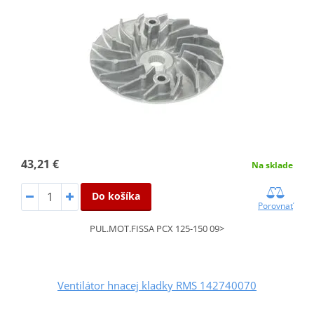
43,21 €
Na sklade
Do košíka
Porovnať
PUL.MOT.FISSA PCX 125-150 09>
Ventilátor hnacej kladky RMS 142740070