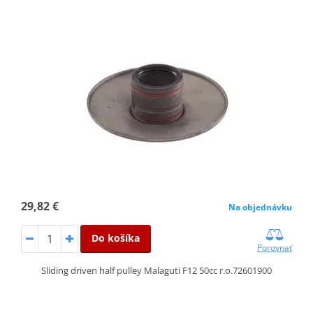
29,82 €
Na objednávku
Do košíka
Porovnať
Sliding driven half pulley Malaguti F12 50cc r.o.72601900