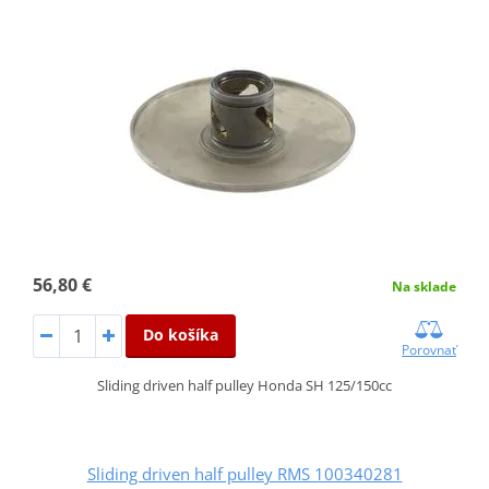
56,80 €
Na sklade
Do košíka
Porovnať
Sliding driven half pulley Honda SH 125/150cc
Sliding driven half pulley RMS 100340281