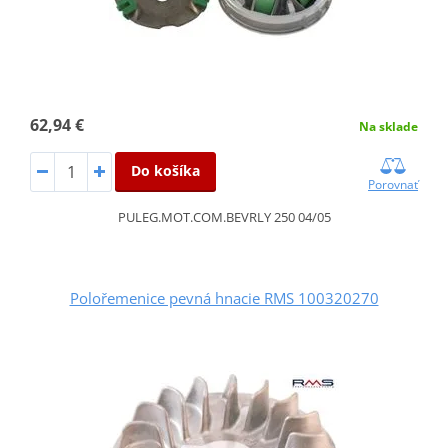
62,94 €
Na sklade
Do košíka
Porovnať
PULEG.MOT.COM.BEVRLY 250 04/05
Polořemenice pevná hnacie RMS 100320270