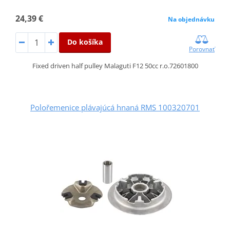
24,39 €
Na objednávku
Do košíka
Porovnať
Fixed driven half pulley Malaguti F12 50cc r.o.72601800
Polořemenice plávajúcá hnaná RMS 100320701