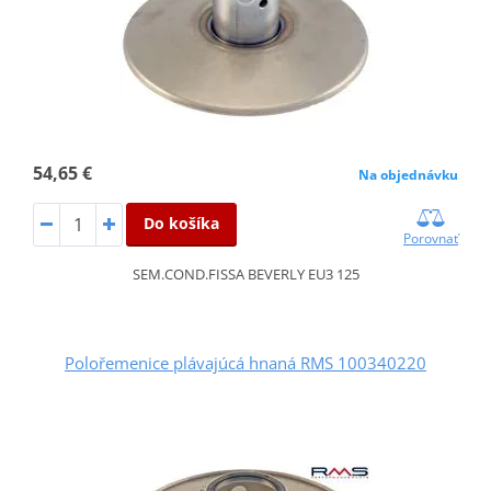
54,65 €
Na objednávku
Do košíka
Porovnať
SEM.COND.FISSA BEVERLY EU3 125
Polořemenice plávajúcá hnaná RMS 100340220