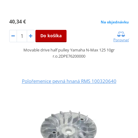
40,34 €
Na objednávku
Do košíka
Porovnať
Movable drive half pulley Yamaha N-Max 125 10gr
r.o.2DPE76200000
Polořemenice pevná hnaná RMS 100320640