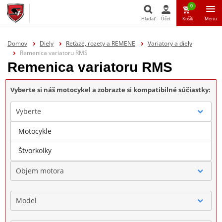
0
Hľadať
Účet
Košík
Menu
Hľadať
Domov
Diely
Reťaze, rozety a REMENE
Variatory a diely
Remenica variatoru RMS
Remenica variatoru RMS
Vyberte si náš motocykel a zobrazte si kompatibilné súčiastky:
Vyberte
Motocykle
Značka
Štvorkolky
Objem motora
Model