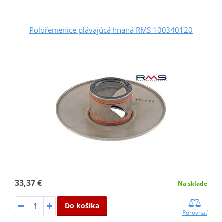
Polořemenice plávajúcá hnaná RMS 100340120
33,37 €
Na sklade
Do košíka
Porovnať