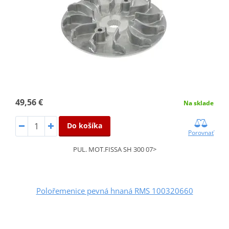
49,56 €
Na sklade
Do košíka
Porovnať
PUL. MOT.FISSA SH 300 07>
Polořemenice pevná hnaná RMS 100320660