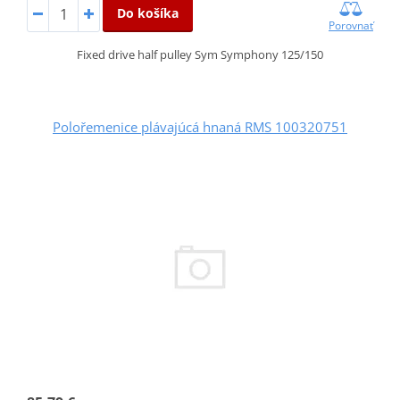
Do košíka
Porovnať
Fixed drive half pulley Sym Symphony 125/150
Polořemenice plávajúcá hnaná RMS 100320751