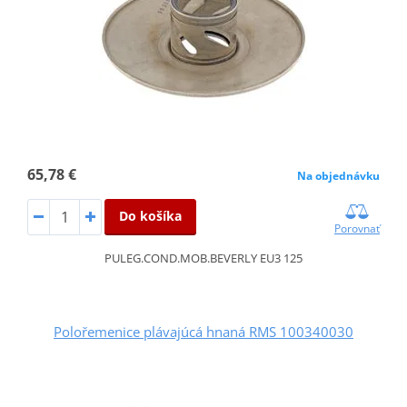
65,78 €
Na objednávku
Do košíka
Porovnať
PULEG.COND.MOB.BEVERLY EU3 125
Polořemenice plávajúcá hnaná RMS 100340030