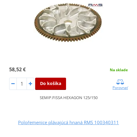
58,52 €
Na sklade
Do košíka
Porovnať
SEMIP.FISSA HEXAGON 125/150
Polořemenice plávajúcá hnaná RMS 100340311