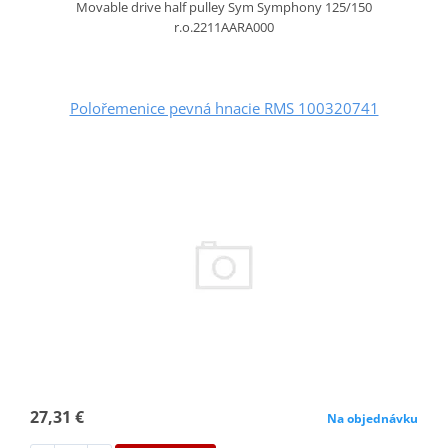
Movable drive half pulley Sym Symphony 125/150
r.o.2211AARA000
Polořemenice pevná hnacie RMS 100320741
27,31 €
Na objednávku