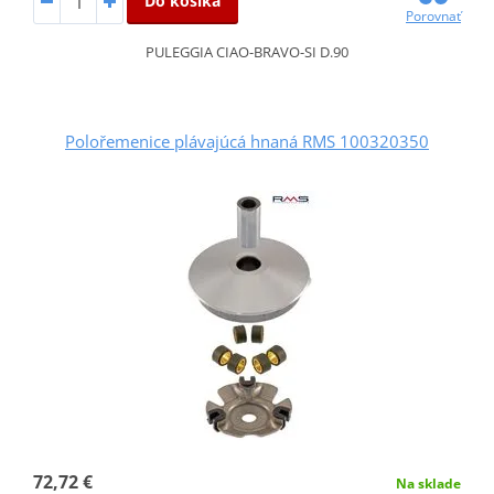
Do košíka
Porovnať
PULEGGIA CIAO-BRAVO-SI D.90
Polořemenice plávajúcá hnaná RMS 100320350
72,72 €
Na sklade