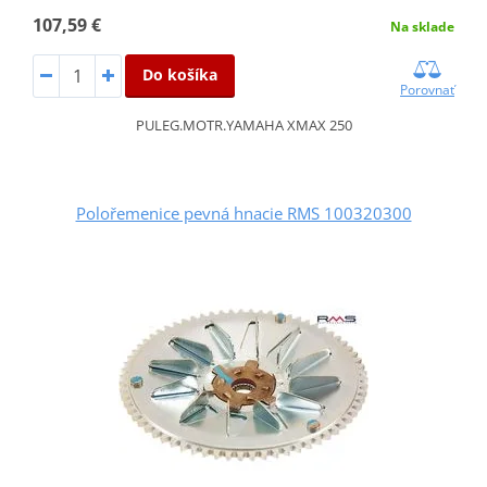
107,59 €
Na sklade
Do košíka
Porovnať
PULEG.MOTR.YAMAHA XMAX 250
Polořemenice pevná hnacie RMS 100320300