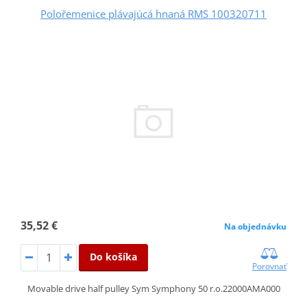
Polořemenice plávajúcá hnaná RMS 100320711
35,52 €
Na objednávku
Do košíka
Porovnať
Movable drive half pulley Sym Symphony 50 r.o.22000AMA000