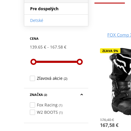
Pre dospelých
Detské
FOX Comp X
CENA
139.65 €
167.58 €
ZĽAVA 5%
Zľavová akcie
(2)
ZNAČKA
(2)
Fox Racing
(1)
W2 BOOTS
(1)
176,40 €
167,58 €