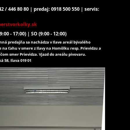
2 / 446 80 80 | predaj: 0918 500 550 | servis:
erstvorkolky.sk
9:00 - 17:00) | SO (9:00 - 12:00)
ná predajňa sa nachádza v Ilave areál bývalého
e na ťahu v smere z Ilavy na Homôlku resp. Prievidzu a
čom smer Prievidza. Vjazd do areálu pivovaru.
á 58, Ilava 019 01