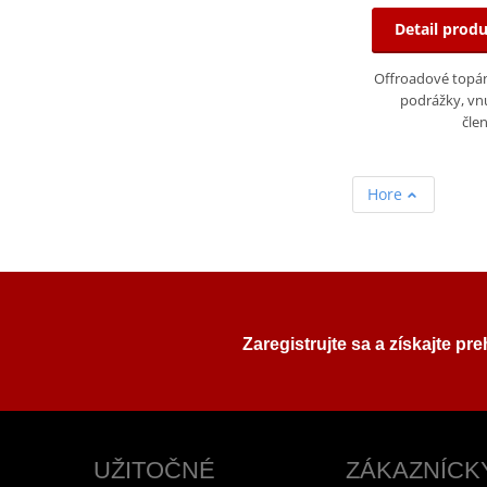
Detail prod
Offroadové topán
podrážky, vn
čle
Hore
Zaregistrujte sa a získajte pr
UŽITOČNÉ
ZÁKAZNÍCK