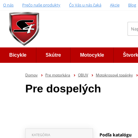
O nás
Prečo naše produkty
Čo Vás u nás čaká
Akcie
Blog
Bicykle
Skútre
Motocykle
Štvor
Domov
Pre motorkára
OBUV
Motokrosové topánky
Pre dospelých
Podľa katalógu
KATEGÓRIA