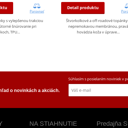
uktu
Detail produktu
Porovnať
Por
ky s vylepšenou trakciou
Štvorkolkové a off-roadové topánky
útorné šnúrovanie pri
nepremokavou membránou, prav
nkoch, TPU…
hovädzia koža v úprave…
Súhlasím s posielaním noviniek v 
ehľad o novinkách a akciách.
Y
NA STIAHNUTIE
Predajňa