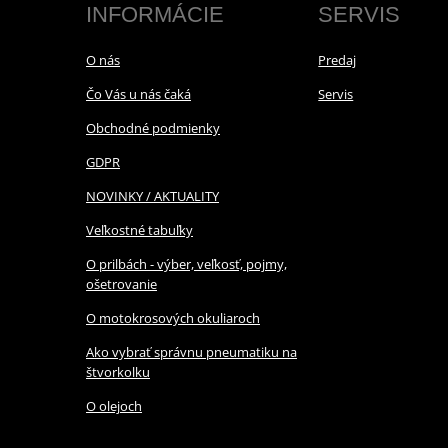
INFORMÁCIE
SERVIS
O nás
Predaj
Čo Vás u nás čaká
Servis
Obchodné podmienky
GDPR
NOVINKY / AKTUALITY
Veľkostné tabuľky
O prilbách - výber, veľkosť, pojmy,
ošetrovanie
O motokrosových okuliaroch
Ako vybrať správnu pneumatiku na
štvorkolku
O olejoch