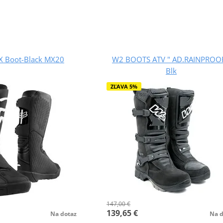
 Boot-Black MX20
W2 BOOTS ATV " AD.RAINPROOF
Blk
ZĽAVA 5%
147,00 €
139,65 €
Na dotaz
Na d