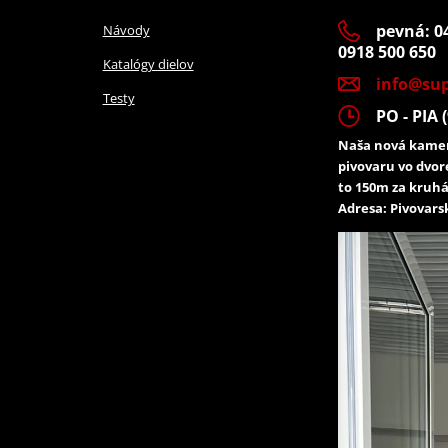
pevná: 04
Návody
0918 500 650
Katalógy dielov
info@sup
Testy
PO - PIA (
Naša nová kamen
pivovaru vo dvor
to 150m za kruhá
Adresa: Pivovarsk