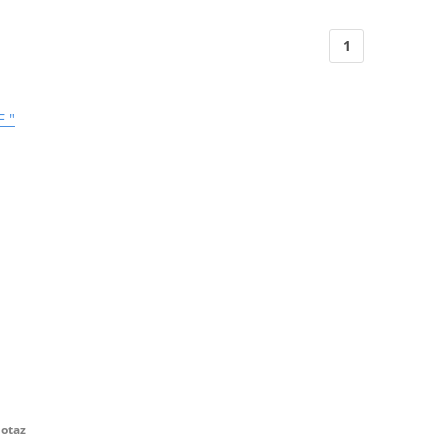
1
 "
otaz