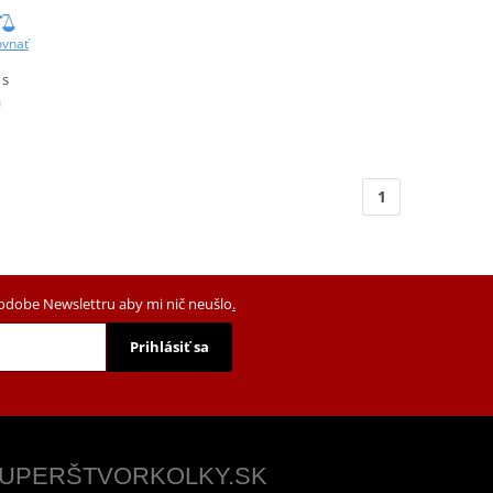
ovnať
 s
á
1
podobe Newslettru aby mi nič neušlo
.
Prihlásiť sa
 SUPERŠTVORKOLKY.SK