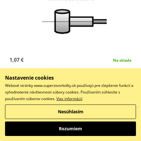
1,07 €
Na sklade
Do košíka
Nastavenie cookies
Porovnať
Webové stránky www.superstvorkolky.sk používajú pre zlepšenie funkcií a
FILO ACCEL.APE MP D1,2 CM 320
vyhodnotenie návštevnosti súbory cookies. Používaním súhlasíte s
používaním súborov cookies.
Viac informácií
.
Nesúhlasím
Lanko plynu RMS 163510060
Rozumiem