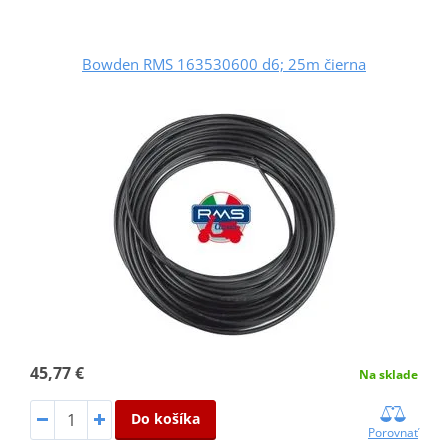
Bowden RMS 163530600 d6; 25m čierna
45,77 €
Na sklade
Do košíka
Porovnať