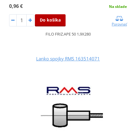
0,96 €
Na sklade
Do košíka
Porovnať
FILO FRIZ.APE 50 1,9X280
Lanko spojky RMS 163514071