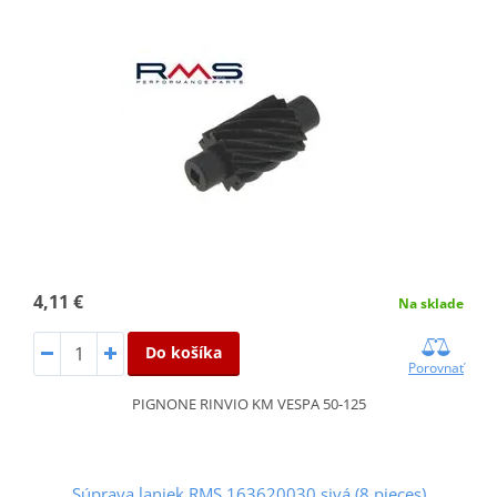
4,11 €
Na sklade
Do košíka
Porovnať
PIGNONE RINVIO KM VESPA 50-125
Súprava laniek RMS 163620030 sivá (8 pieces)