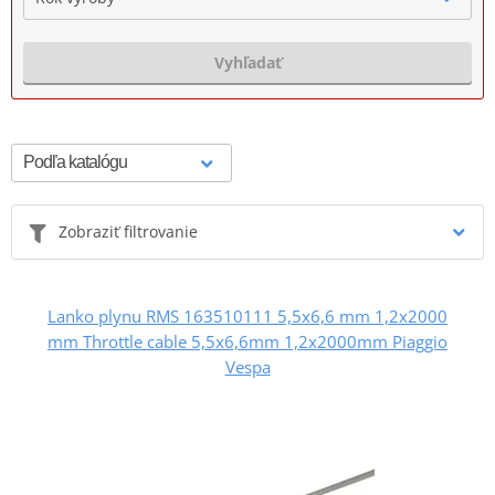
Vyhľadať
Zobraziť filtrovanie
Lanko plynu RMS 163510111 5,5x6,6 mm 1,2x2000
mm Throttle cable 5,5x6,6mm 1,2x2000mm Piaggio
Vespa