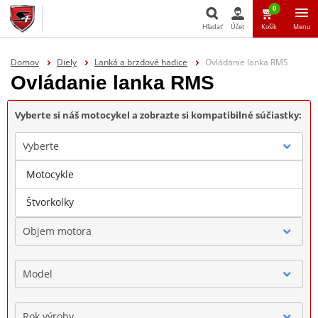
0
Hľadať
Účet
Košík
Menu
Hľadať
Domov
Diely
Lanká a brzdové hadice
Ovládanie lanka RMS
Ovládanie lanka RMS
Vyberte si náš motocykel a zobrazte si kompatibilné súčiastky:
Vyberte
Motocykle
Značka
Štvorkolky
Objem motora
Model
Rok výroby