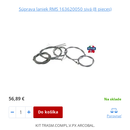
Súprava laniek RMS 163620050 sivá (8 pieces)
56,89 €
Na sklade
Do košíka
Porovnať
KIT TRASM.COMPL.V.PX ARCOBAL.