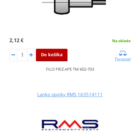
2,12 €
Na sklade
Do košíka
Porovnať
FILO FRIZ.APE TM 602-703
Lanko spojky RMS 163514111