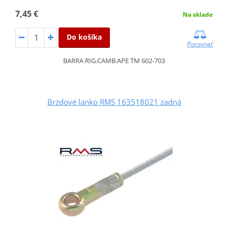
7,45 €
Na sklade
Do košíka
Porovnať
BARRA RIG.CAMB.APE TM 602-703
Brzdové lanko RMS 163518021 zadná