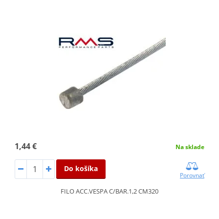
1,44 €
Na sklade
Do košíka
Porovnať
FILO ACC.VESPA C/BAR.1,2 CM320