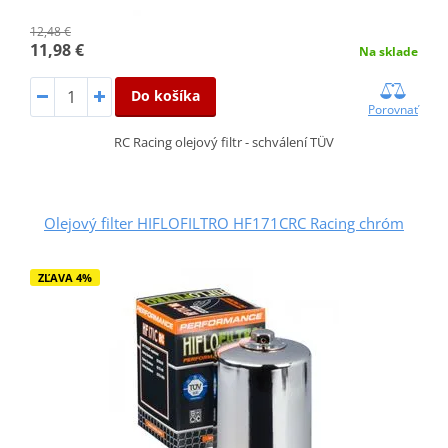
12,48 €
11,98 €
Na sklade
Do košíka
Porovnať
RC Racing olejový filtr - schválení TÜV
Olejový filter HIFLOFILTRO HF171CRC Racing chróm
ZĽAVA 4%