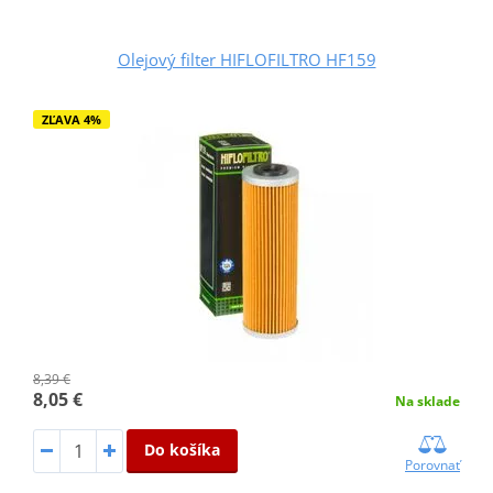
Olejový filter HIFLOFILTRO HF159
ZĽAVA 4%
8,39 €
8,05 €
Na sklade
Do košíka
Porovnať