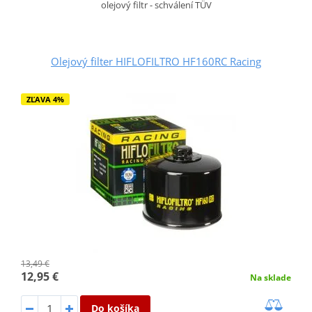
olejový filtr - schválení TÜV
Olejový filter HIFLOFILTRO HF160RC Racing
ZĽAVA 4%
13,49 €
12,95 €
Na sklade
Do košíka