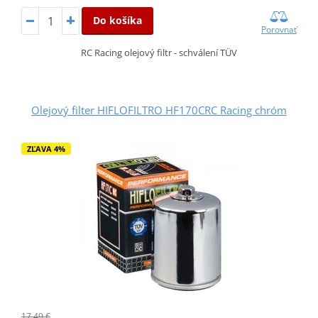
Do košíka
Porovnať
RC Racing olejový filtr - schválení TÜV
Olejový filter HIFLOFILTRO HF170CRC Racing chróm
ZĽAVA 4%
17,49 €