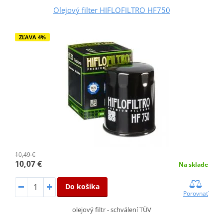
Olejový filter HIFLOFILTRO HF750
ZĽAVA 4%
10,49 €
10,07 €
Na sklade
Do košíka
Porovnať
olejový filtr - schválení TÜV