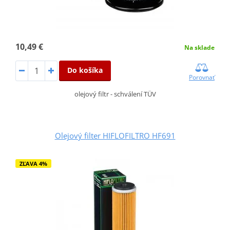
10,49 €
Na sklade
Do košíka
Porovnať
olejový filtr - schválení TÜV
Olejový filter HIFLOFILTRO HF691
ZĽAVA 4%