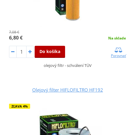
7,08 €
6,80 €
Na sklade
Do košíka
Porovnať
olejový filtr - schválení TÜV
Olejový filter HIFLOFILTRO HF192
ZĽAVA 4%