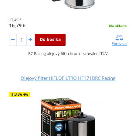
17,49 €
16,79 €
Na sklade
Do košíka
Porovnať
RC Racing olejový filtr chrom - schválení TÜV
Olejový filter HIFLOFILTRO HF171BRC Racing
ZĽAVA 4%