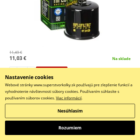
11,49 €
11,03 €
Na sklade
Do košíka
Nastavenie cookies
Porovnať
Webové stránky www.superstvorkolky.sk používajú pre zlepšenie funkcií a
RC Racing olejový filtr - schválení TÜV
vyhodnotenie návštevnosti súbory cookies. Používaním súhlasíte s
používaním súborov cookies.
Viac informácií
.
Nesúhlasím
Olejový filter HIFLOFILTRO HF138RC Racing
Rozumiem
ZĽAVA 4%