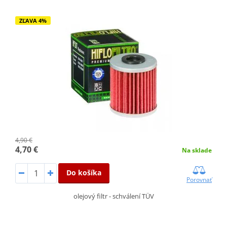
ZĽAVA 4%
4,90 €
4,70 €
Na sklade
Do košíka
Porovnať
olejový filtr - schválení TÜV