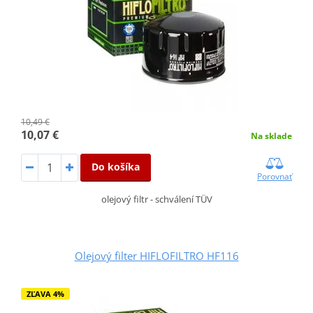
10,49 €
10,07 €
Na sklade
Do košíka
Porovnať
olejový filtr - schválení TÜV
Olejový filter HIFLOFILTRO HF116
ZĽAVA 4%