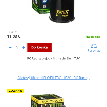
11,49 €
11,03 €
Na sklade
Do košíka
Porovnať
RC Racing olejový filtr - schválení TÜV
Olejový filter HIFLOFILTRO HF204RC Racing
ZĽAVA 4%