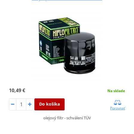
10,49 €
Na sklade
Do košíka
Porovnať
olejový filtr - schválení TÜV