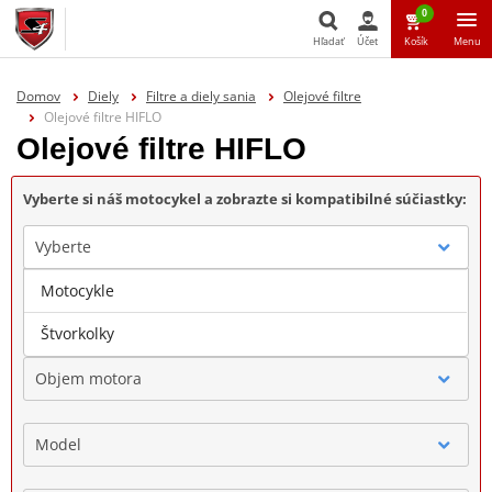
0
Hľadať
Účet
Košík
Menu
Hľadať
Domov
Diely
Filtre a diely sania
Olejové filtre
Olejové filtre HIFLO
Olejové filtre HIFLO
Vyberte si náš motocykel a zobrazte si kompatibilné súčiastky:
Vyberte
Motocykle
Značka
Štvorkolky
Objem motora
Model