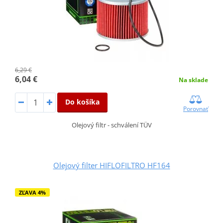
6,29 €
6,04 €
Na sklade
Do košíka
Porovnať
Olejový filtr - schválení TÜV
Olejový filter HIFLOFILTRO HF164
ZĽAVA 4%