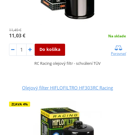
11,49 €
11,03 €
Na sklade
Do košíka
Porovnať
RC Racing olejový filtr - schválení TÜV
Olejový filter HIFLOFILTRO HF303RC Racing
ZĽAVA 4%