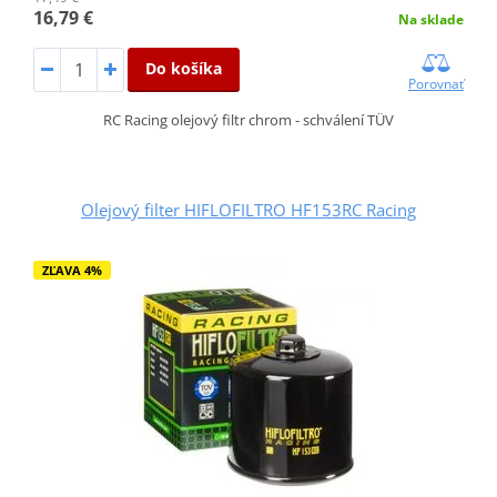
16,79 €
Na sklade
Do košíka
Porovnať
RC Racing olejový filtr chrom - schválení TÜV
Olejový filter HIFLOFILTRO HF153RC Racing
ZĽAVA 4%