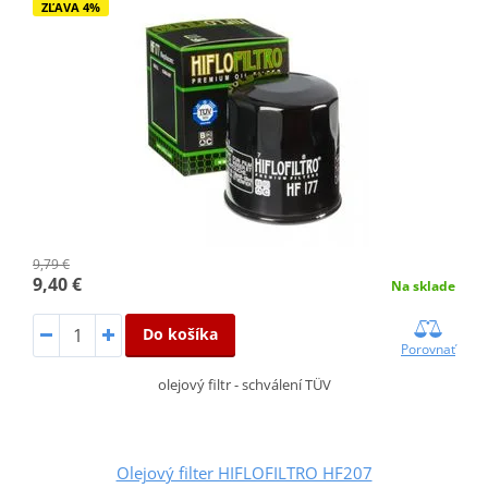
ZĽAVA 4%
9,79 €
9,40 €
Na sklade
Do košíka
Porovnať
olejový filtr - schválení TÜV
Olejový filter HIFLOFILTRO HF207